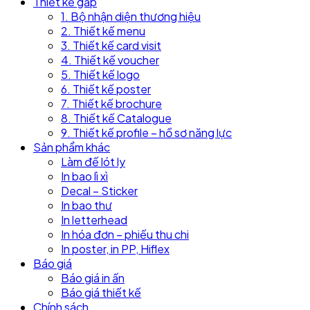
Thiết kế gấp
1. Bộ nhận diện thương hiệu
2. Thiết kế menu
3. Thiết kế card visit
4. Thiết kế voucher
5. Thiết kế logo
6. Thiết kế poster
7. Thiết kế brochure
8. Thiết kế Catalogue
9. Thiết kế profile – hồ sơ năng lực
Sản phẩm khác
Làm đế lót ly
In bao lì xì
Decal – Sticker
In bao thư
In letterhead
In hóa đơn – phiếu thu chi
In poster, in PP, Hiflex
Báo giá
Báo giá in ấn
Báo giá thiết kế
Chính sách