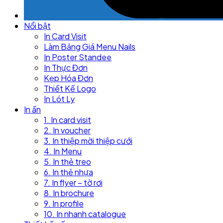
Nổi bật
In Card Visit
Làm Bảng Giá Menu Nails
In Poster Standee
In Thực Đơn
Kẹp Hóa Đơn
Thiết Kế Logo
In Lót Ly
In ấn
1. In card visit
2. In voucher
3. In thiệp mời thiệp cưới
4. In Menu
5. In thẻ treo
6. In thẻ nhựa
7. In flyer – tờ rơi
8. In brochure
9. In profile
10. In nhanh catalogue