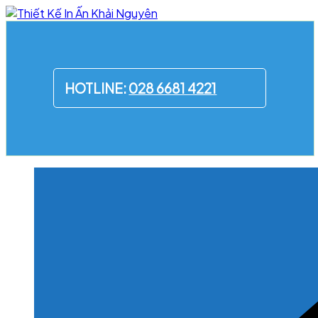
Skip
to
content
HOTLINE:
028 6681 4221