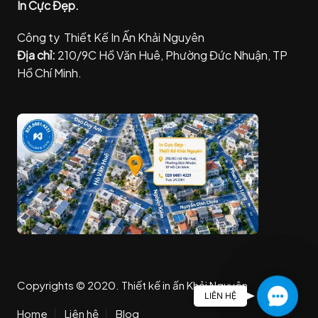
In Cực Đẹp.
Công ty Thiết Kế In Ấn Khải Nguyên
Địa chỉ:
210/9C Hồ Văn Huê, Phường Đức Nhuận, TP
Hồ Chí Minh.
Copyrights © 2020. Thiết kế in ấn Khải Nguyên
C
LIÊN HỆ
o
Home
Liên hệ
Blog