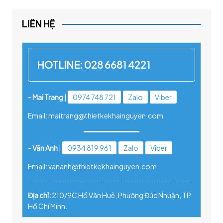
LIÊN HỆ
HOTLINE:
028 6681 4221
- Mai Trang
|
0974 748 721
Zalo
Viber
Email: maitrang@thietkekhainguyen.com
- Vân Anh
|
0934 819 961
Zalo
Viber
Email: vananh@thietkekhainguyen.com
Địa chỉ:
210/9C Hồ Văn Huê, Phường Đức Nhuận, TP
Hồ Chí Minh.