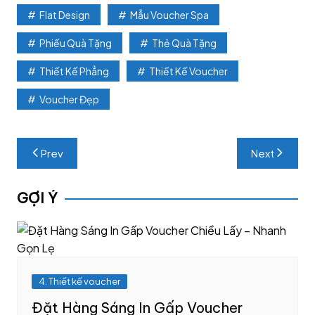
Flat Design
Mẫu Voucher Spa
Phiếu Quà Tặng
Thẻ Quà Tặng
Thiết Kế Phẳng
Thiết Kế Voucher
Voucher Đẹp
Post
Prev
Next
navigation
GỢI Ý
4. Thiết kế voucher
Đặt Hàng Sáng In Gấp Voucher