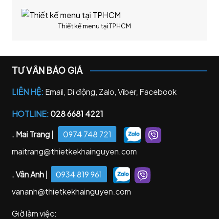
Thiết kế menu tại TPHCM
TƯ VẤN BÁO GIÁ
LIÊN HỆ:
Email, Di động, Zalo, Viber, Facebook
HOTLINE:
028 6681 4221
. Mai Trang
|
0974 748 721
maitrang@thietkekhainguyen.com
. Vân Anh
|
0934 819 961
vananh@thietkekhainguyen.com
Giờ làm việc: