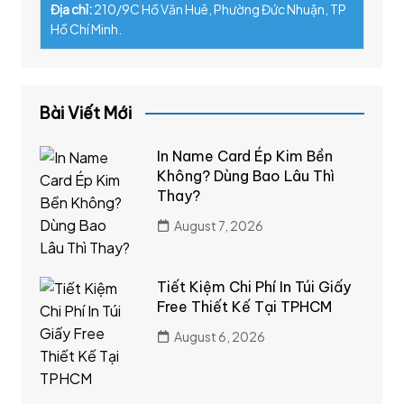
Địa chỉ:
210/9C Hồ Văn Huê, Phường Đức Nhuận, TP
Hồ Chí Minh.
Bài Viết Mới
In Name Card Ép Kim Bền
Không? Dùng Bao Lâu Thì
Thay?
August 7, 2026
Tiết Kiệm Chi Phí In Túi Giấy
Free Thiết Kế Tại TPHCM
August 6, 2026