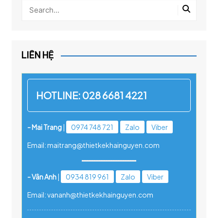
LIÊN HỆ
HOTLINE:
028 6681 4221
- Mai Trang
|
0974 748 721
Zalo
Viber
Email: maitrang@thietkekhainguyen.com
- Vân Anh
|
0934 819 961
Zalo
Viber
Email: vananh@thietkekhainguyen.com