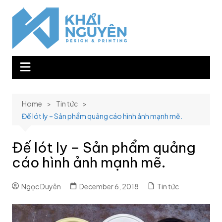
Skip
to
content
Home
Tin tức
Đế lót ly – Sản phẩm quảng cáo hình ảnh mạnh mẽ.
Đế lót ly – Sản phẩm quảng
cáo hình ảnh mạnh mẽ.
Ngọc Duyên
December 6, 2018
Tin tức