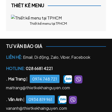
THIẾT KẾ MENU
Thiết kế menu tại TPHCM
TƯ VẤN BÁO GIÁ
LIÊN HỆ:
Email, Di động, Zalo, Viber, Facebook
HOTLINE:
028 6681 4221
. Mai Trang
|
0974 748 721
maitrang@thietkekhainguyen.com
. Vân Anh
|
0934 819 961
vananh@thietkekhainguyen.com