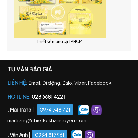
Thiết kế menu tại TPHCM
TƯ VẤN BÁO GIÁ
LIÊN HỆ:
Email, Di động, Zalo, Viber, Facebook
HOTLINE:
028 6681 4221
. Mai Trang
|
0974 748 721
maitrang@thietkekhainguyen.com
. Vân Anh
|
0934 819 961