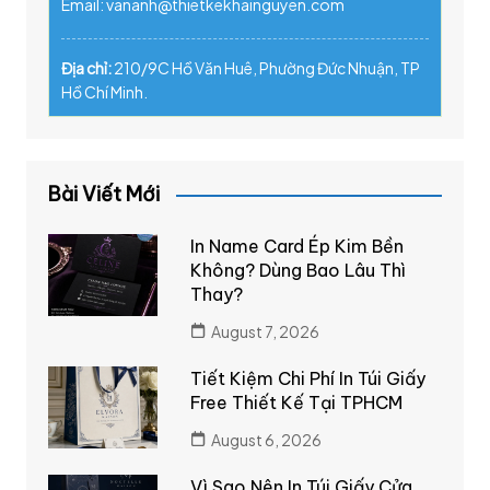
Email: vananh@thietkekhainguyen.com
Địa chỉ:
210/9C Hồ Văn Huê, Phường Đức Nhuận, TP
Hồ Chí Minh.
Bài Viết Mới
In Name Card Ép Kim Bền
Không? Dùng Bao Lâu Thì
Thay?
August 7, 2026
Tiết Kiệm Chi Phí In Túi Giấy
Free Thiết Kế Tại TPHCM
August 6, 2026
Vì Sao Nên In Túi Giấy Cửa