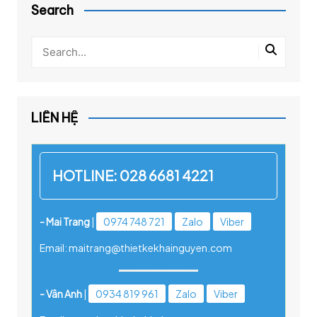
Search
LIÊN HỆ
HOTLINE:
028 6681 4221
- Mai Trang
|
0974 748 721
Zalo
Viber
Email: maitrang@thietkekhainguyen.com
- Vân Anh
|
0934 819 961
Zalo
Viber