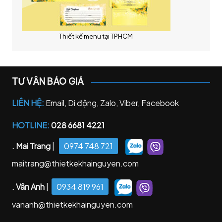
Thiết kế menu tại TPHCM
TƯ VẤN BÁO GIÁ
LIÊN HỆ:
Email, Di động, Zalo, Viber, Facebook
HOTLINE:
028 6681 4221
. Mai Trang
|
0974 748 721
maitrang@thietkekhainguyen.com
. Vân Anh
|
0934 819 961
vananh@thietkekhainguyen.com