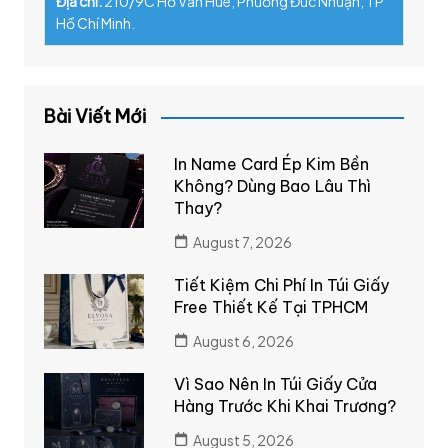
Địa chỉ:
210/9C Hồ Văn Huê, Phường Đức Nhuận, TP
Hồ Chí Minh.
Bài Viết Mới
In Name Card Ép Kim Bền
Không? Dùng Bao Lâu Thì
Thay?
August 7, 2026
Tiết Kiệm Chi Phí In Túi Giấy
Free Thiết Kế Tại TPHCM
August 6, 2026
Vì Sao Nên In Túi Giấy Cửa
Hàng Trước Khi Khai Trương?
August 5, 2026