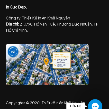
In Cực Đẹp.
Công ty Thiết Kế In Ấn Khải Nguyên
Địa chỉ:
210/9C Hồ Văn Huê, Phường Đức Nhuận, TP
Hồ Chí Minh.
Copyrights © 2020. Thiết kế in ấn Khải Nguyên
C
LIÊN HỆ