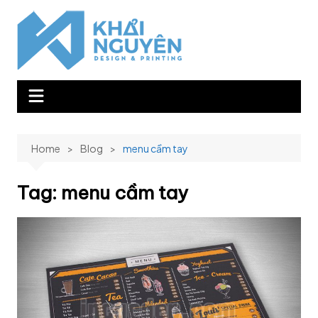
Skip
to
content
Home
Blog
menu cầm tay
Tag:
menu cầm tay