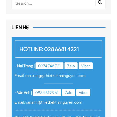
LIÊN HỆ
HOTLINE:
028 6681 4221
- Mai Trang
|
0974 748 721
Zalo
Viber
Email: maitrang@thietkekhainguyen.com
- Vân Anh
|
0934 819 961
Zalo
Viber
Email: vananh@thietkekhainguyen.com