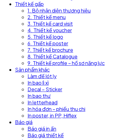
Thiết kế gấp
1. Bộ nhận diện thương hiệu
2. Thiết kế menu
3. Thiết kế card visit
4. Thiết kế voucher
5. Thiết kế logo
6. Thiết kế poster
7. Thiết kế brochure
8. Thiết kế Catalogue
9. Thiết kế profile – hồ sơ năng lực
Sản phẩm khác
Làm đế lót ly
In bao lì xì
Decal – Sticker
In bao thư
In letterhead
In hóa đơn – phiếu thu chi
In poster, in PP, Hiflex
Báo giá
Báo giá in ấn
Báo giá thiết kế