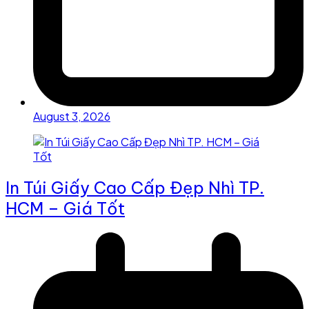
August 3, 2026
In Túi Giấy Cao Cấp Đẹp Nhì TP.
HCM – Giá Tốt