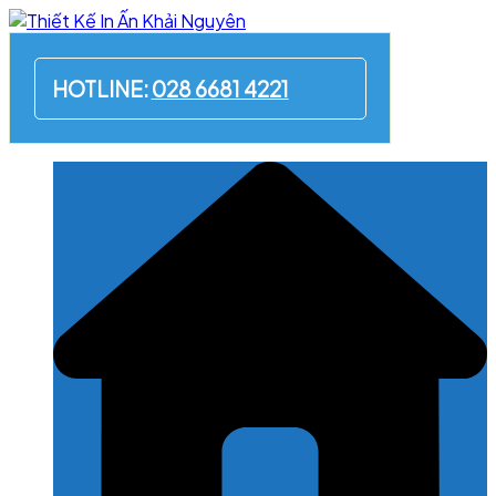
Skip
to
content
HOTLINE:
028 6681 4221