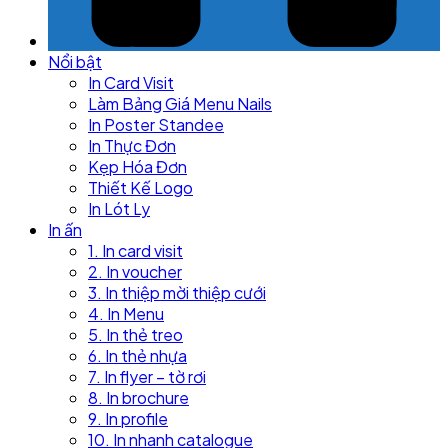
Nổi bật
In Card Visit
Làm Bảng Giá Menu Nails
In Poster Standee
In Thực Đơn
Kẹp Hóa Đơn
Thiết Kế Logo
In Lót Ly
In ấn
1. In card visit
2. In voucher
3. In thiệp mời thiệp cưới
4. In Menu
5. In thẻ treo
6. In thẻ nhựa
7. In flyer – tờ rơi
8. In brochure
9. In profile
10. In nhanh catalogue