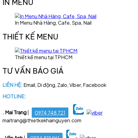
IN MENU
In Menu Nhà Hàng, Cafe, Spa, Nail
THIẾT KẾ MENU
Thiết kế menu tại TPHCM
TƯ VẤN BÁO GIÁ
LIÊN HỆ:
Email, Di động, Zalo, Viber, Facebook
HOTLINE:
028 6681 4221
. Mai Trang
|
0974 748 721
maitrang@thietkekhainguyen.com
. Vân Anh
|
0934 819 961