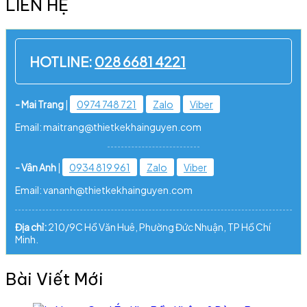
LIÊN HỆ
HOTLINE:
028 6681 4221
- Mai Trang
|
0974 748 721
Zalo
Viber
Email: maitrang@thietkekhainguyen.com
- Vân Anh
|
0934 819 961
Zalo
Viber
Email: vananh@thietkekhainguyen.com
Địa chỉ:
210/9C Hồ Văn Huê, Phường Đức Nhuận, TP Hồ Chí
Minh.
Bài Viết Mới