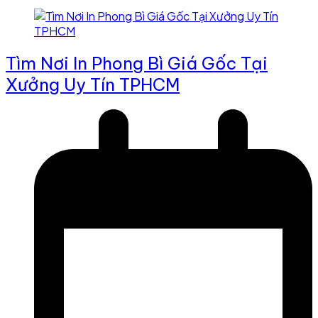
Tìm Nơi In Phong Bì Giá Gốc Tại
Xưởng Uy Tín TPHCM