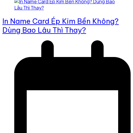
In Name Card Ép Kim Bền Không?
Dùng Bao Lâu Thì Thay?