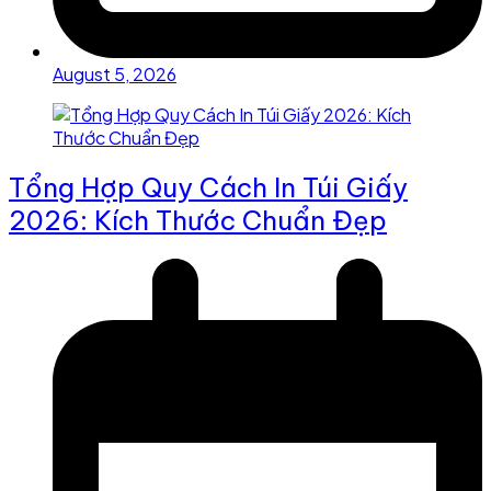
August 5, 2026
Tổng Hợp Quy Cách In Túi Giấy
2026: Kích Thước Chuẩn Đẹp