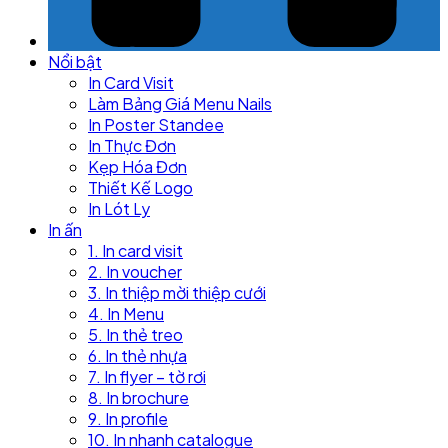
Nổi bật
In Card Visit
Làm Bảng Giá Menu Nails
In Poster Standee
In Thực Đơn
Kẹp Hóa Đơn
Thiết Kế Logo
In Lót Ly
In ấn
1. In card visit
2. In voucher
3. In thiệp mời thiệp cưới
4. In Menu
5. In thẻ treo
6. In thẻ nhựa
7. In flyer – tờ rơi
8. In brochure
9. In profile
10. In nhanh catalogue