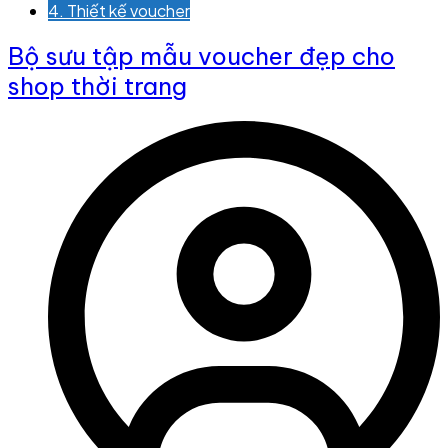
4. Thiết kế voucher
Bộ sưu tập mẫu voucher đẹp cho
shop thời trang