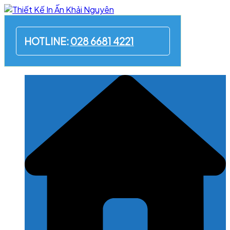
Skip
to
content
HOTLINE:
028 6681 4221