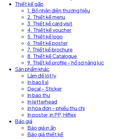
Thiết kế gấp
1. Bộ nhận diện thương hiệu
2. Thiết kế menu
3. Thiết kế card visit
4. Thiết kế voucher
5. Thiết kế logo
6. Thiết kế poster
7. Thiết kế brochure
8. Thiết kế Catalogue
9. Thiết kế profile – hồ sơ năng lực
Sản phẩm khác
Làm đế lót ly
In bao lì xì
Decal – Sticker
In bao thư
In letterhead
In hóa đơn – phiếu thu chi
In poster, in PP, Hiflex
Báo giá
Báo giá in ấn
Báo giá thiết kế