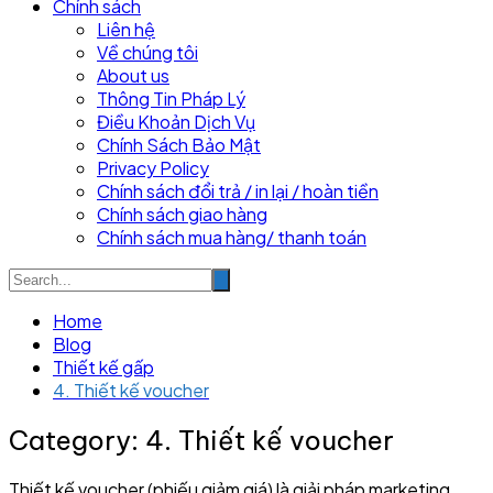
Chính sách
Liên hệ
Về chúng tôi
About us
Thông Tin Pháp Lý
Điều Khoản Dịch Vụ
Chính Sách Bảo Mật
Privacy Policy
Chính sách đổi trả / in lại / hoàn tiền
Chính sách giao hàng
Chính sách mua hàng/ thanh toán
Home
Blog
Thiết kế gấp
4. Thiết kế voucher
Category:
4. Thiết kế voucher
Thiết kế voucher (phiếu giảm giá) là giải pháp marketing