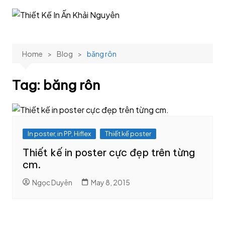
Skip
to
content
Home
Blog
băng rôn
Tag:
băng rôn
In poster, in PP, Hiflex
Thiết kế poster
Thiết kế in poster cực đẹp trên từng
cm.
Ngọc Duyên
May 8, 2015