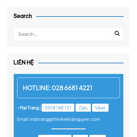
Search
LIÊN HỆ
HOTLINE:
028 6681 4221
- Mai Trang
|
0974 748 721
Zalo
Viber
Email: maitrang@thietkekhainguyen.com