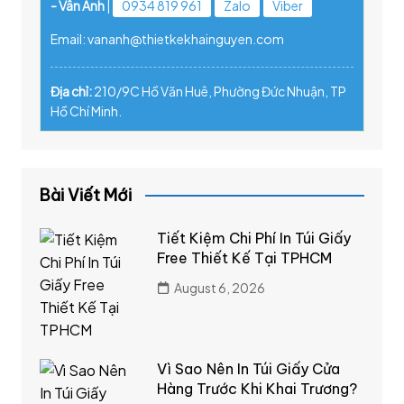
- Vân Anh
|
0934 819 961
Zalo
Viber
Email: vananh@thietkekhainguyen.com
Địa chỉ:
210/9C Hồ Văn Huê, Phường Đức Nhuận, TP
Hồ Chí Minh.
Bài Viết Mới
Tiết Kiệm Chi Phí In Túi Giấy
Free Thiết Kế Tại TPHCM
August 6, 2026
Vì Sao Nên In Túi Giấy Cửa
Hàng Trước Khi Khai Trương?