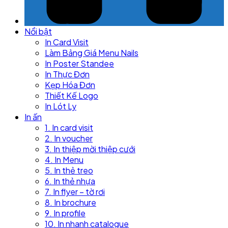
Nổi bật
In Card Visit
Làm Bảng Giá Menu Nails
In Poster Standee
In Thực Đơn
Kẹp Hóa Đơn
Thiết Kế Logo
In Lót Ly
In ấn
1. In card visit
2. In voucher
3. In thiệp mời thiệp cưới
4. In Menu
5. In thẻ treo
6. In thẻ nhựa
7. In flyer – tờ rơi
8. In brochure
9. In profile
10. In nhanh catalogue