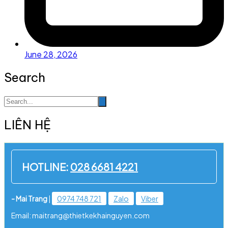
June 28, 2026
Search
LIÊN HỆ
HOTLINE:
028 6681 4221
- Mai Trang
|
0974 748 721
Zalo
Viber
Email: maitrang@thietkekhainguyen.com