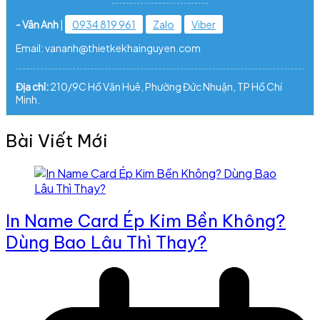
- Vân Anh
|
0934 819 961
Zalo
Viber
Email: vananh@thietkekhainguyen.com
Địa chỉ:
210/9C Hồ Văn Huê, Phường Đức Nhuận, TP Hồ Chí
Minh.
Bài Viết Mới
In Name Card Ép Kim Bền Không?
Dùng Bao Lâu Thì Thay?