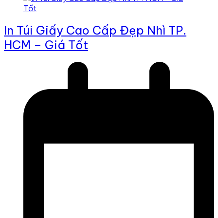
In Túi Giấy Cao Cấp Đẹp Nhì TP.
HCM – Giá Tốt