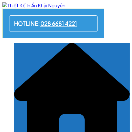
Skip
to
content
HOTLINE:
028 6681 4221