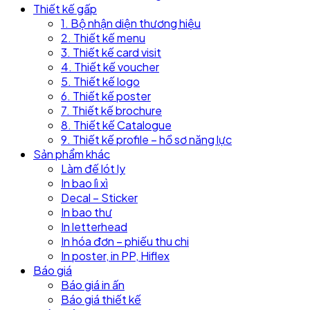
Thiết kế gấp
1. Bộ nhận diện thương hiệu
2. Thiết kế menu
3. Thiết kế card visit
4. Thiết kế voucher
5. Thiết kế logo
6. Thiết kế poster
7. Thiết kế brochure
8. Thiết kế Catalogue
9. Thiết kế profile – hồ sơ năng lực
Sản phẩm khác
Làm đế lót ly
In bao lì xì
Decal – Sticker
In bao thư
In letterhead
In hóa đơn – phiếu thu chi
In poster, in PP, Hiflex
Báo giá
Báo giá in ấn
Báo giá thiết kế