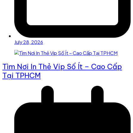
July 28, 2026
Tìm Nơi In Thẻ Vip Số Ít – Cao Cấp
Tại TPHCM