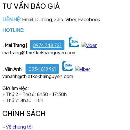
TƯ VẤN BÁO GIÁ
LIÊN HỆ:
Email, Di động, Zalo, Viber, Facebook
HOTLINE:
028 6681 4221
. Mai Trang
|
0974 748 721
maitrang@thietkekhainguyen.com
. Vân Anh
|
0934 819 961
vananh@thietkekhainguyen.com
Giờ làm việc:
+ Thứ 2 – Thứ 6: 8h30 – 17:30h
+ Thứ 7: 8h30 – 15h
CHÍNH SÁCH
–
Về chúng tôi