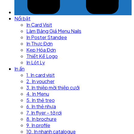
Nổi bật
In Card Visit
Làm Bảng Giá Menu Nails
In Poster Standee
In Thực Đơn
Kẹp Hóa Đơn
Thiết Kế Logo
In Lót Ly
In ấn
1. In card visit
2. In voucher
3. In thiệp mời thiệp cưới
4. In Menu
5. In thẻ treo
6. In thẻ nhựa
7. In flyer – tờ rơi
8. In brochure
9. In profile
10. In nhanh catalogue