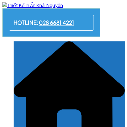
Skip
to
content
HOTLINE:
028 6681 4221