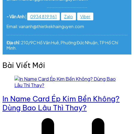
- Vân Anh
|
0934 819 961
Zalo
Viber
Email: vananh@thietkekhainguyen.com
Địa chỉ:
210/9C Hồ Văn Huê, Phường Đức Nhuận, TP Hồ Chí
Minh.
Bài Viết Mới
In Name Card Ép Kim Bền Không?
Dùng Bao Lâu Thì Thay?