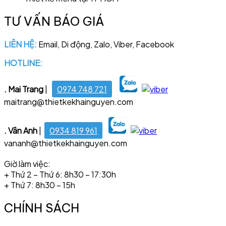
TƯ VẤN BÁO GIÁ
LIÊN HỆ:
Email, Di động, Zalo, Viber, Facebook
HOTLINE:
028 6681 4221
. Mai Trang
|
0974 748 721
maitrang@thietkekhainguyen.com
. Vân Anh
|
0934 819 961
vananh@thietkekhainguyen.com
Giờ làm việc:
+ Thứ 2 – Thứ 6: 8h30 – 17:30h
+ Thứ 7: 8h30 – 15h
CHÍNH SÁCH