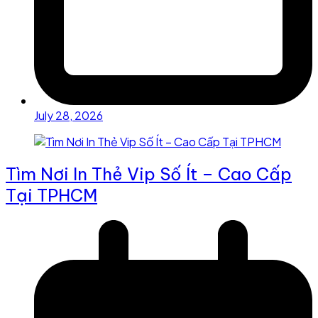
July 28, 2026
Tìm Nơi In Thẻ Vip Số Ít – Cao Cấp
Tại TPHCM