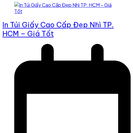
In Túi Giấy Cao Cấp Đẹp Nhì TP.
HCM – Giá Tốt