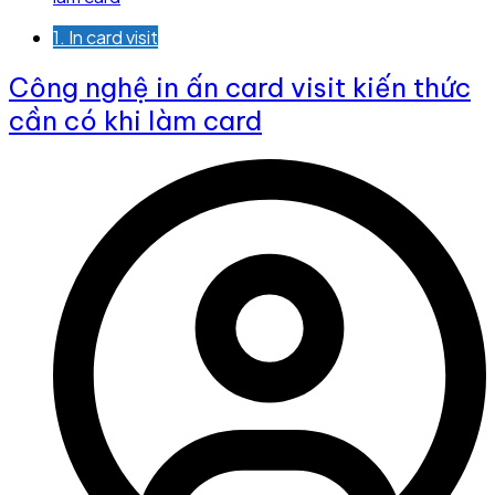
1. In card visit
Công nghệ in ấn card visit kiến thức
cần có khi làm card