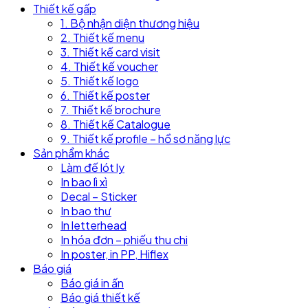
Thiết kế gấp
1. Bộ nhận diện thương hiệu
2. Thiết kế menu
3. Thiết kế card visit
4. Thiết kế voucher
5. Thiết kế logo
6. Thiết kế poster
7. Thiết kế brochure
8. Thiết kế Catalogue
9. Thiết kế profile – hồ sơ năng lực
Sản phẩm khác
Làm đế lót ly
In bao lì xì
Decal – Sticker
In bao thư
In letterhead
In hóa đơn – phiếu thu chi
In poster, in PP, Hiflex
Báo giá
Báo giá in ấn
Báo giá thiết kế