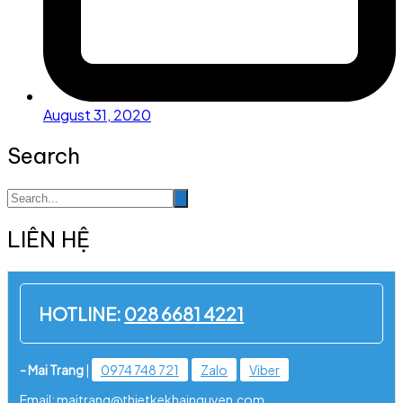
August 31, 2020
Search
LIÊN HỆ
HOTLINE:
028 6681 4221
- Mai Trang
|
0974 748 721
Zalo
Viber
Email: maitrang@thietkekhainguyen.com