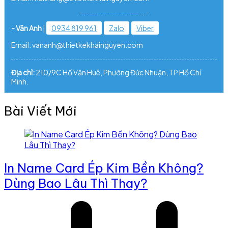
- Vân Anh
|
0934 819 961
Zalo
Viber
Email: vananh@thietkekhainguyen.com
Địa chỉ:
210/9C Hồ Văn Huê, Phường Đức Nhuận, TP Hồ Chí
Minh.
Bài Viết Mới
In Name Card Ép Kim Bền Không?
Dùng Bao Lâu Thì Thay?