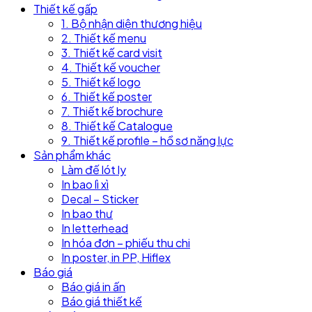
Thiết kế gấp
1. Bộ nhận diện thương hiệu
2. Thiết kế menu
3. Thiết kế card visit
4. Thiết kế voucher
5. Thiết kế logo
6. Thiết kế poster
7. Thiết kế brochure
8. Thiết kế Catalogue
9. Thiết kế profile – hồ sơ năng lực
Sản phẩm khác
Làm đế lót ly
In bao lì xì
Decal – Sticker
In bao thư
In letterhead
In hóa đơn – phiếu thu chi
In poster, in PP, Hiflex
Báo giá
Báo giá in ấn
Báo giá thiết kế