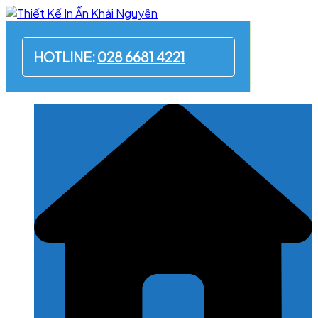
Skip
to
content
HOTLINE:
028 6681 4221