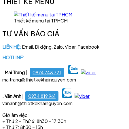
THIẾT KẾ MENU
Thiết kế menu tại TPHCM
TƯ VẤN BÁO GIÁ
LIÊN HỆ:
Email, Di động, Zalo, Viber, Facebook
HOTLINE:
028 6681 4221
. Mai Trang
|
0974 748 721
maitrang@thietkekhainguyen.com
. Vân Anh
|
0934 819 961
vananh@thietkekhainguyen.com
Giờ làm việc:
+ Thứ 2 – Thứ 6: 8h30 – 17:30h
+ Thứ 7: 8h30 – 15h