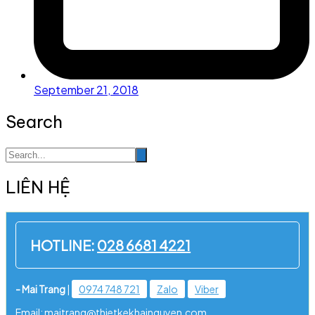
September 21, 2018
Search
LIÊN HỆ
HOTLINE:
028 6681 4221
- Mai Trang
|
0974 748 721
Zalo
Viber
Email: maitrang@thietkekhainguyen.com