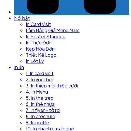
Nổi bật
In Card Visit
Làm Bảng Giá Menu Nails
In Poster Standee
In Thực Đơn
Kẹp Hóa Đơn
Thiết Kế Logo
In Lót Ly
In ấn
1. In card visit
2. In voucher
3. In thiệp mời thiệp cưới
4. In Menu
5. In thẻ treo
6. In thẻ nhựa
7. In flyer – tờ rơi
8. In brochure
9. In profile
10. In nhanh catalogue