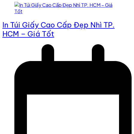
In Túi Giấy Cao Cấp Đẹp Nhì TP.
HCM – Giá Tốt