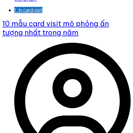
1. In card visit
10 mẫu card visit mô phỏng ấn
tượng nhất trong năm