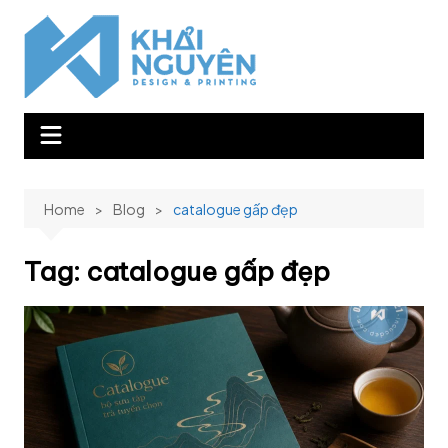
Skip
to
content
Home
Blog
catalogue gấp đẹp
Tag:
catalogue gấp đẹp