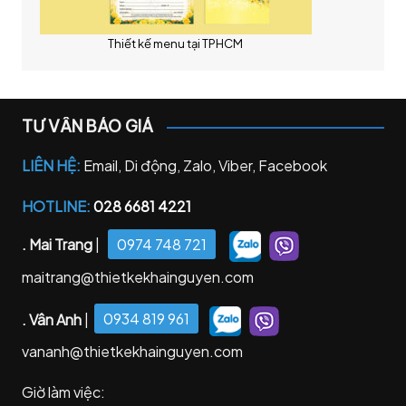
Thiết kế menu tại TPHCM
TƯ VẤN BÁO GIÁ
LIÊN HỆ:
Email, Di động, Zalo, Viber, Facebook
HOTLINE:
028 6681 4221
. Mai Trang
|
0974 748 721
maitrang@thietkekhainguyen.com
. Vân Anh
|
0934 819 961
vananh@thietkekhainguyen.com
Giờ làm việc: