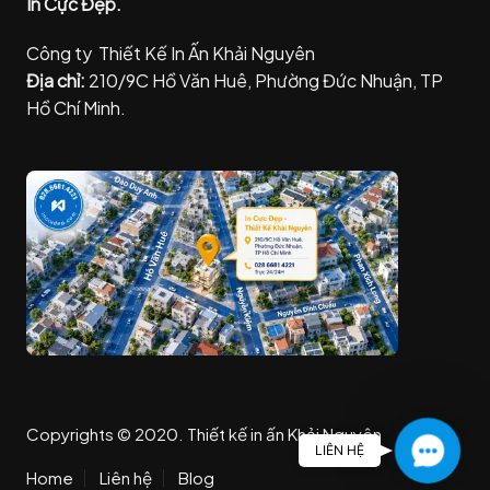
In Cực Đẹp.
Công ty Thiết Kế In Ấn Khải Nguyên
Địa chỉ:
210/9C Hồ Văn Huê, Phường Đức Nhuận, TP
Hồ Chí Minh.
Copyrights © 2020. Thiết kế in ấn Khải Nguyên
C
LIÊN HỆ
o
Home
Liên hệ
Blog