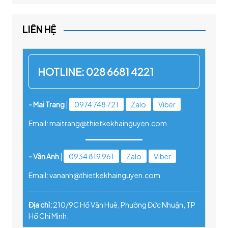
LIÊN HỆ
HOTLINE:
028 6681 4221
- Mai Trang
|
0974 748 721
Zalo
Viber
Email: maitrang@thietkekhainguyen.com
- Vân Anh
|
0934 819 961
Zalo
Viber
Email: vananh@thietkekhainguyen.com
Địa chỉ:
210/9C Hồ Văn Huê, Phường Đức Nhuận, TP
Hồ Chí Minh.