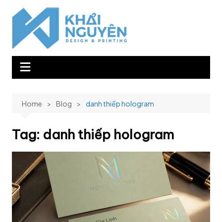
Skip
to
content
Home
Blog
danh thiếp hologram
Tag:
danh thiếp hologram