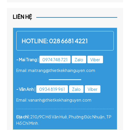
LIÊN HỆ
HOTLINE:
028 6681 4221
- Mai Trang
|
0974 748 721
Zalo
Viber
Email: maitrang@thietkekhainguyen.com
- Vân Anh
|
0934 819 961
Zalo
Viber
Email: vananh@thietkekhainguyen.com
Địa chỉ:
210/9C Hồ Văn Huê, Phường Đức Nhuận, TP
Hồ Chí Minh.