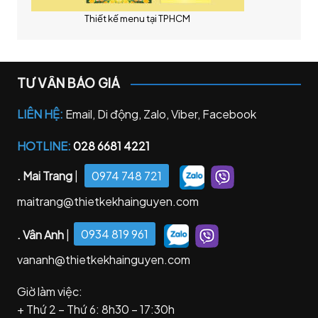
Thiết kế menu tại TPHCM
TƯ VẤN BÁO GIÁ
LIÊN HỆ:
Email, Di động, Zalo, Viber, Facebook
HOTLINE:
028 6681 4221
. Mai Trang
|
0974 748 721
maitrang@thietkekhainguyen.com
. Vân Anh
|
0934 819 961
vananh@thietkekhainguyen.com
Giờ làm việc:
+ Thứ 2 – Thứ 6: 8h30 – 17:30h