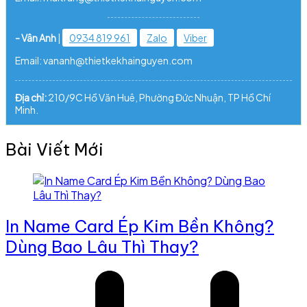
- Vân Anh
|
0934 819 961
Zalo
Viber
Email: vananh@thietkekhainguyen.com
Địa chỉ:
210/9C Hồ Văn Huê, Phường Đức Nhuận, TP Hồ Chí
Minh.
Bài Viết Mới
In Name Card Ép Kim Bền Không?
Dùng Bao Lâu Thì Thay?