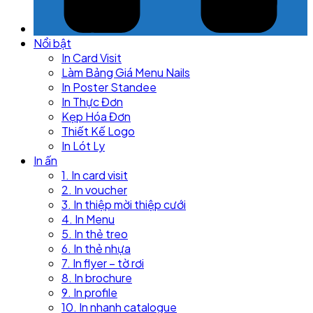
Nổi bật
In Card Visit
Làm Bảng Giá Menu Nails
In Poster Standee
In Thực Đơn
Kẹp Hóa Đơn
Thiết Kế Logo
In Lót Ly
In ấn
1. In card visit
2. In voucher
3. In thiệp mời thiệp cưới
4. In Menu
5. In thẻ treo
6. In thẻ nhựa
7. In flyer – tờ rơi
8. In brochure
9. In profile
10. In nhanh catalogue