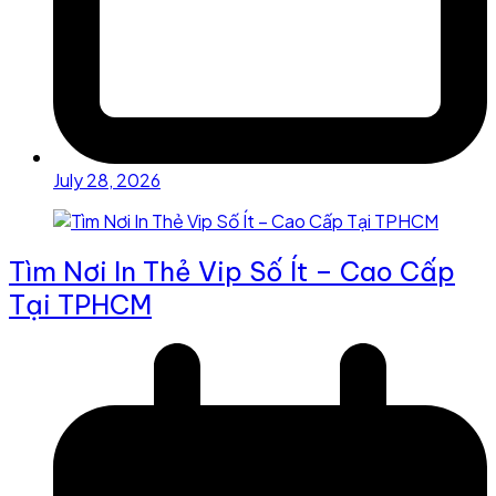
July 28, 2026
Tìm Nơi In Thẻ Vip Số Ít – Cao Cấp
Tại TPHCM