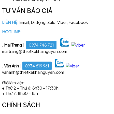
TƯ VẤN BÁO GIÁ
LIÊN HỆ:
Email, Di động, Zalo, Viber, Facebook
HOTLINE:
028 6681 4221
. Mai Trang
|
0974 748 721
maitrang@thietkekhainguyen.com
. Vân Anh
|
0934 819 961
vananh@thietkekhainguyen.com
Giờ làm việc:
+ Thứ 2 – Thứ 6: 8h30 – 17:30h
+ Thứ 7: 8h30 – 15h
CHÍNH SÁCH