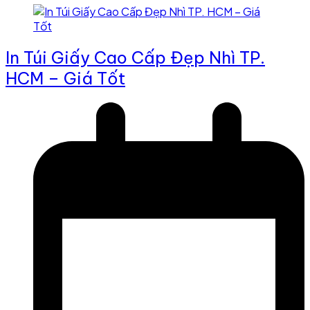
In Túi Giấy Cao Cấp Đẹp Nhì TP.
HCM – Giá Tốt