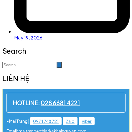
May 19, 2026
Search
LIÊN HỆ
HOTLINE:
028 6681 4221
- Mai Trang
|
0974 748 721
Zalo
Viber
Email: maitrang@thietkekhainguyen.com