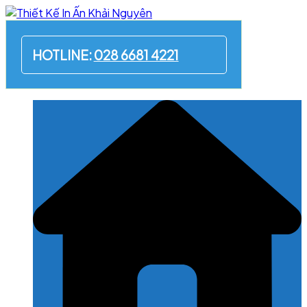
Skip
to
content
HOTLINE:
028 6681 4221