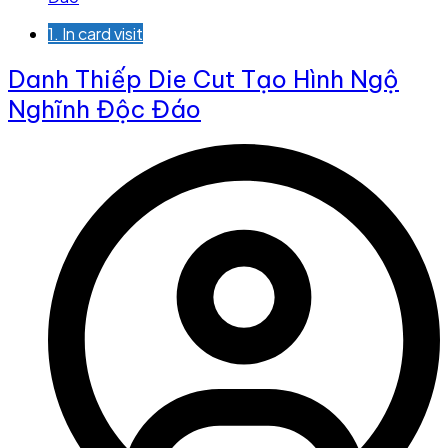
1. In card visit
Danh Thiếp Die Cut Tạo Hình Ngộ
Nghĩnh Độc Đáo