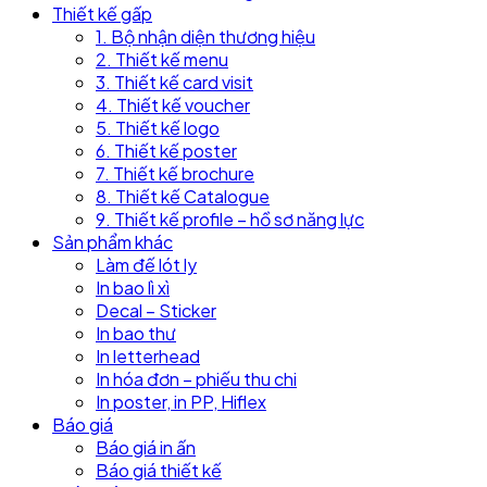
Thiết kế gấp
1. Bộ nhận diện thương hiệu
2. Thiết kế menu
3. Thiết kế card visit
4. Thiết kế voucher
5. Thiết kế logo
6. Thiết kế poster
7. Thiết kế brochure
8. Thiết kế Catalogue
9. Thiết kế profile – hồ sơ năng lực
Sản phẩm khác
Làm đế lót ly
In bao lì xì
Decal – Sticker
In bao thư
In letterhead
In hóa đơn – phiếu thu chi
In poster, in PP, Hiflex
Báo giá
Báo giá in ấn
Báo giá thiết kế