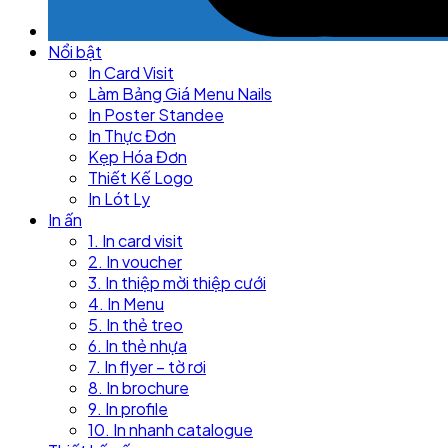
Nổi bật
In Card Visit
Làm Bảng Giá Menu Nails
In Poster Standee
In Thực Đơn
Kẹp Hóa Đơn
Thiết Kế Logo
In Lót Ly
In ấn
1. In card visit
2. In voucher
3. In thiệp mời thiệp cưới
4. In Menu
5. In thẻ treo
6. In thẻ nhựa
7. In flyer – tờ rơi
8. In brochure
9. In profile
10. In nhanh catalogue