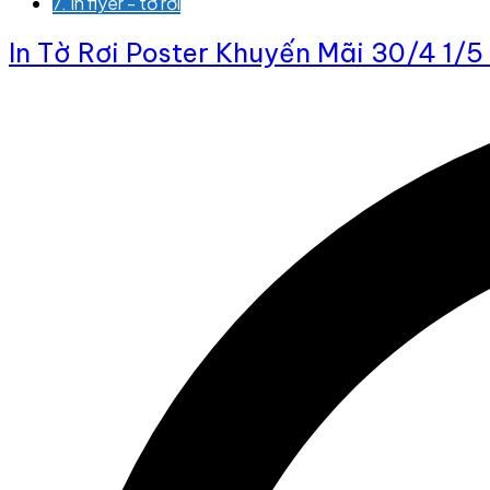
7. In flyer - tờ rơi
In Tờ Rơi Poster Khuyến Mãi 30/4 1/5