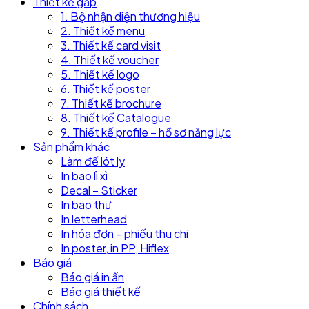
Thiết kế gấp
1. Bộ nhận diện thương hiệu
2. Thiết kế menu
3. Thiết kế card visit
4. Thiết kế voucher
5. Thiết kế logo
6. Thiết kế poster
7. Thiết kế brochure
8. Thiết kế Catalogue
9. Thiết kế profile – hồ sơ năng lực
Sản phẩm khác
Làm đế lót ly
In bao lì xì
Decal – Sticker
In bao thư
In letterhead
In hóa đơn – phiếu thu chi
In poster, in PP, Hiflex
Báo giá
Báo giá in ấn
Báo giá thiết kế
Chính sách