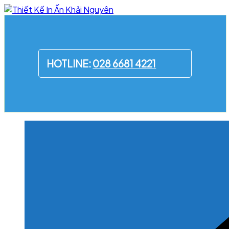
Skip
to
content
HOTLINE:
028 6681 4221