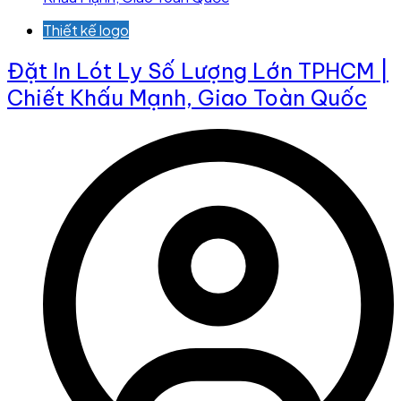
Thiết kế logo
Đặt In Lót Ly Số Lượng Lớn TPHCM |
Chiết Khấu Mạnh, Giao Toàn Quốc