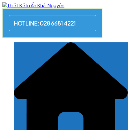
Skip
to
content
HOTLINE:
028 6681 4221