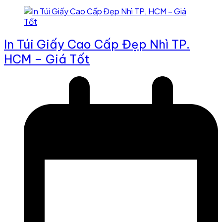
In Túi Giấy Cao Cấp Đẹp Nhì TP.
HCM – Giá Tốt