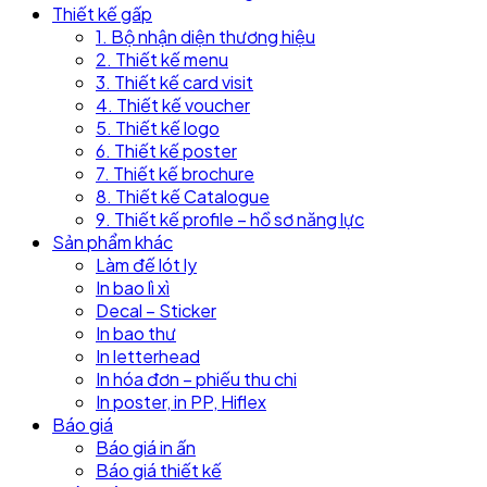
Thiết kế gấp
1. Bộ nhận diện thương hiệu
2. Thiết kế menu
3. Thiết kế card visit
4. Thiết kế voucher
5. Thiết kế logo
6. Thiết kế poster
7. Thiết kế brochure
8. Thiết kế Catalogue
9. Thiết kế profile – hồ sơ năng lực
Sản phẩm khác
Làm đế lót ly
In bao lì xì
Decal – Sticker
In bao thư
In letterhead
In hóa đơn – phiếu thu chi
In poster, in PP, Hiflex
Báo giá
Báo giá in ấn
Báo giá thiết kế