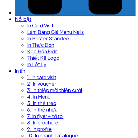
Nổi bật
In Card Visit
Làm Bảng Giá Menu Nails
In Poster Standee
In Thực Đơn
Kẹp Hóa Đơn
Thiết Kế Logo
In Lót Ly
In ấn
1. In card visit
2. In voucher
3. In thiệp mời thiệp cưới
4. In Menu
5. In thẻ treo
6. In thẻ nhựa
7. In flyer – tờ rơi
8. In brochure
9. In profile
10. In nhanh catalogue