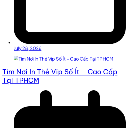
July 28, 2026
Tìm Nơi In Thẻ Vip Số Ít – Cao Cấp
Tại TPHCM