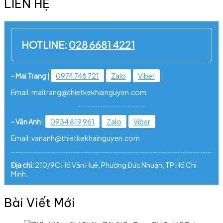
LIÊN HỆ
HOTLINE:
028 6681 4221
- Mai Trang
|
0974 748 721
Zalo
Viber
Email: maitrang@thietkekhainguyen.com
- Vân Anh
|
0934 819 961
Zalo
Viber
Email: vananh@thietkekhainguyen.com
Địa chỉ:
210/9C Hồ Văn Huê, Phường Đức Nhuận, TP Hồ Chí
Minh.
Bài Viết Mới