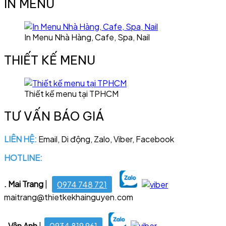
IN MENU
In Menu Nhà Hàng, Cafe, Spa, Nail
THIẾT KẾ MENU
Thiết kế menu tại TPHCM
TƯ VẤN BÁO GIÁ
LIÊN HỆ:
Email, Di động, Zalo, Viber, Facebook
HOTLINE:
028 6681 4221
. Mai Trang
|
0974 748 721
maitrang@thietkekhainguyen.com
. Vân Anh
|
0934 819 961