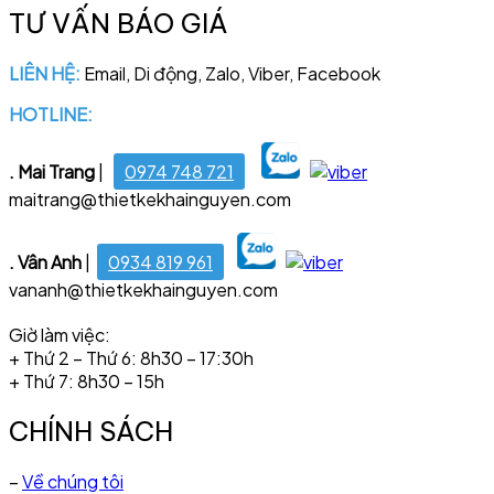
TƯ VẤN BÁO GIÁ
LIÊN HỆ:
Email, Di động, Zalo, Viber, Facebook
HOTLINE:
028 6681 4221
. Mai Trang
|
0974 748 721
maitrang@thietkekhainguyen.com
. Vân Anh
|
0934 819 961
vananh@thietkekhainguyen.com
Giờ làm việc:
+ Thứ 2 – Thứ 6: 8h30 – 17:30h
+ Thứ 7: 8h30 – 15h
CHÍNH SÁCH
–
Về chúng tôi