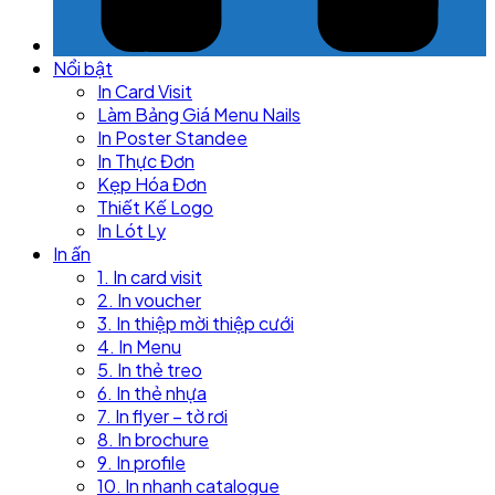
Nổi bật
In Card Visit
Làm Bảng Giá Menu Nails
In Poster Standee
In Thực Đơn
Kẹp Hóa Đơn
Thiết Kế Logo
In Lót Ly
In ấn
1. In card visit
2. In voucher
3. In thiệp mời thiệp cưới
4. In Menu
5. In thẻ treo
6. In thẻ nhựa
7. In flyer – tờ rơi
8. In brochure
9. In profile
10. In nhanh catalogue