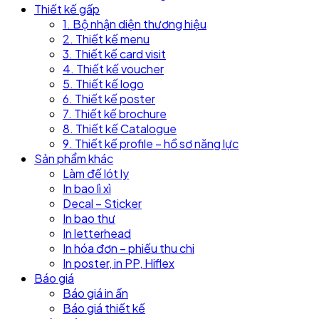
Thiết kế gấp
1. Bộ nhận diện thương hiệu
2. Thiết kế menu
3. Thiết kế card visit
4. Thiết kế voucher
5. Thiết kế logo
6. Thiết kế poster
7. Thiết kế brochure
8. Thiết kế Catalogue
9. Thiết kế profile – hồ sơ năng lực
Sản phẩm khác
Làm đế lót ly
In bao lì xì
Decal – Sticker
In bao thư
In letterhead
In hóa đơn – phiếu thu chi
In poster, in PP, Hiflex
Báo giá
Báo giá in ấn
Báo giá thiết kế