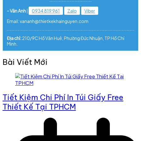
- Vân Anh
|
0934 819 961
Zalo
Viber
Email: vananh@thietkekhainguyen.com
Địa chỉ:
210/9C Hồ Văn Huê, Phường Đức Nhuận, TP Hồ Chí
Minh.
Bài Viết Mới
Tiết Kiệm Chi Phí In Túi Giấy Free
Thiết Kế Tại TPHCM