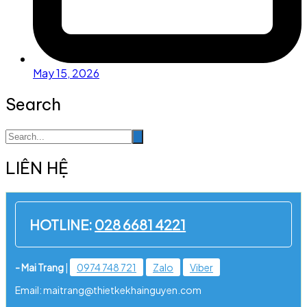
May 15, 2026
Search
LIÊN HỆ
HOTLINE:
028 6681 4221
- Mai Trang
|
0974 748 721
Zalo
Viber
Email: maitrang@thietkekhainguyen.com