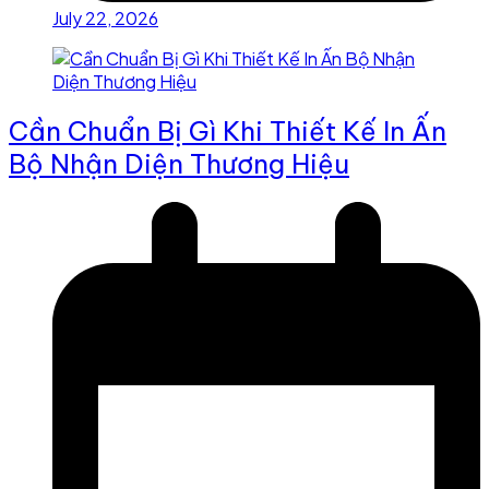
July 22, 2026
Cần Chuẩn Bị Gì Khi Thiết Kế In Ấn
Bộ Nhận Diện Thương Hiệu