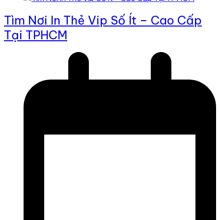
Tìm Nơi In Thẻ Vip Số Ít – Cao Cấp
Tại TPHCM