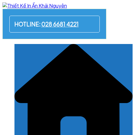
Skip
to
content
HOTLINE:
028 6681 4221