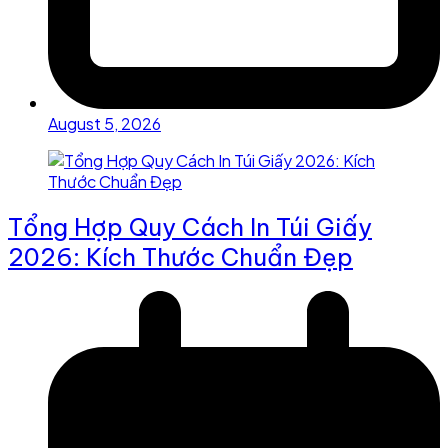
August 5, 2026
Tổng Hợp Quy Cách In Túi Giấy
2026: Kích Thước Chuẩn Đẹp