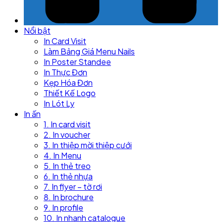
Nổi bật
In Card Visit
Làm Bảng Giá Menu Nails
In Poster Standee
In Thực Đơn
Kẹp Hóa Đơn
Thiết Kế Logo
In Lót Ly
In ấn
1. In card visit
2. In voucher
3. In thiệp mời thiệp cưới
4. In Menu
5. In thẻ treo
6. In thẻ nhựa
7. In flyer – tờ rơi
8. In brochure
9. In profile
10. In nhanh catalogue