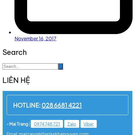
November 16, 2017
Search
LIÊN HỆ
HOTLINE:
028 6681 4221
- Mai Trang
|
0974 748 721
Zalo
Viber
Email: maitrang@thietkekhainguyen.com