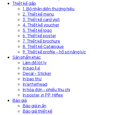
Thiết kế gấp
1. Bộ nhận diện thương hiệu
2. Thiết kế menu
3. Thiết kế card visit
4. Thiết kế voucher
5. Thiết kế logo
6. Thiết kế poster
7. Thiết kế brochure
8. Thiết kế Catalogue
9. Thiết kế profile – hồ sơ năng lực
Sản phẩm khác
Làm đế lót ly
In bao lì xì
Decal – Sticker
In bao thư
In letterhead
In hóa đơn – phiếu thu chi
In poster, in PP, Hiflex
Báo giá
Báo giá in ấn
Báo giá thiết kế