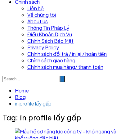
Chính sách
Liên hệ
Về chúng tôi
About us
Thông Tin Pháp Lý
Điều Khoản Dịch Vụ
Chính Sách Bảo Mật
Privacy Policy
Chính sách đổi trả / in lại / hoàn tiền
Chính sách giao hàng
Chính sách mua hàng/ thanh toán
Home
Blog
in profile lấy gấp
Tag:
in profile lấy gấp