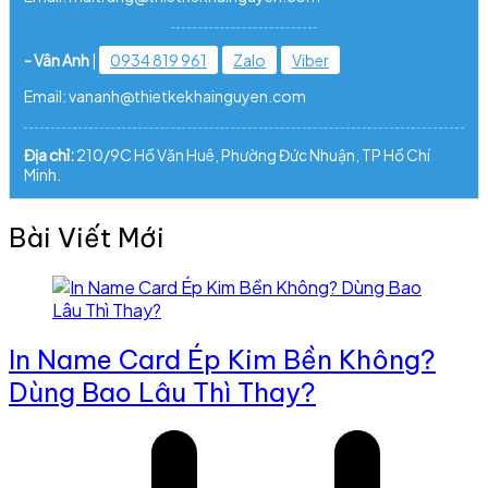
- Vân Anh
|
0934 819 961
Zalo
Viber
Email: vananh@thietkekhainguyen.com
Địa chỉ:
210/9C Hồ Văn Huê, Phường Đức Nhuận, TP Hồ Chí
Minh.
Bài Viết Mới
In Name Card Ép Kim Bền Không?
Dùng Bao Lâu Thì Thay?