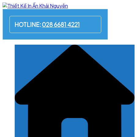
Skip
to
content
HOTLINE:
028 6681 4221