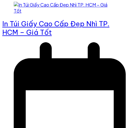
In Túi Giấy Cao Cấp Đẹp Nhì TP.
HCM – Giá Tốt