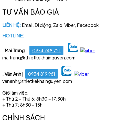
TƯ VẤN BÁO GIÁ
LIÊN HỆ:
Email, Di động, Zalo, Viber, Facebook
HOTLINE:
028 6681 4221
. Mai Trang
|
0974 748 721
maitrang@thietkekhainguyen.com
. Vân Anh
|
0934 819 961
vananh@thietkekhainguyen.com
Giờ làm việc:
+ Thứ 2 – Thứ 6: 8h30 – 17:30h
+ Thứ 7: 8h30 – 15h
CHÍNH SÁCH