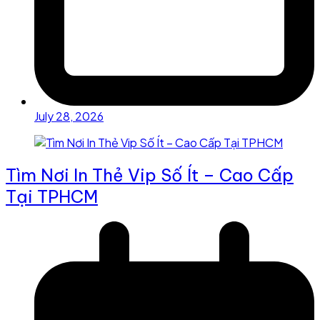
July 28, 2026
Tìm Nơi In Thẻ Vip Số Ít – Cao Cấp
Tại TPHCM