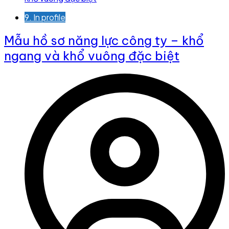
9. In profile
Mẫu hồ sơ năng lực công ty – khổ
ngang và khổ vuông đặc biệt