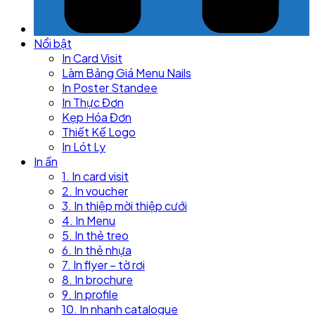
Nổi bật
In Card Visit
Làm Bảng Giá Menu Nails
In Poster Standee
In Thực Đơn
Kẹp Hóa Đơn
Thiết Kế Logo
In Lót Ly
In ấn
1. In card visit
2. In voucher
3. In thiệp mời thiệp cưới
4. In Menu
5. In thẻ treo
6. In thẻ nhựa
7. In flyer – tờ rơi
8. In brochure
9. In profile
10. In nhanh catalogue