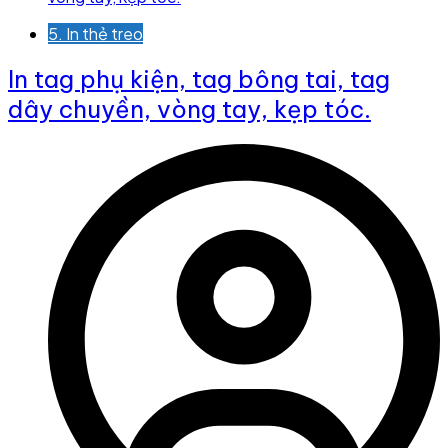
5. In thẻ treo
In tag phụ kiện, tag bông tai, tag
dây chuyền, vòng tay, kẹp tóc.