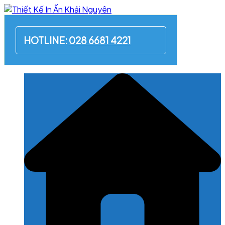
Skip
to
content
HOTLINE:
028 6681 4221