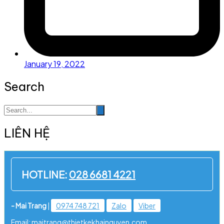
January 19, 2022
Search
LIÊN HỆ
HOTLINE:
028 6681 4221
- Mai Trang
|
0974 748 721
Zalo
Viber
Email: maitrang@thietkekhainguyen.com