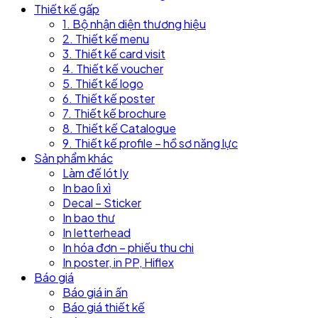
Thiết kế gấp
1. Bộ nhận diện thương hiệu
2. Thiết kế menu
3. Thiết kế card visit
4. Thiết kế voucher
5. Thiết kế logo
6. Thiết kế poster
7. Thiết kế brochure
8. Thiết kế Catalogue
9. Thiết kế profile – hồ sơ năng lực
Sản phẩm khác
Làm đế lót ly
In bao lì xì
Decal – Sticker
In bao thư
In letterhead
In hóa đơn – phiếu thu chi
In poster, in PP, Hiflex
Báo giá
Báo giá in ấn
Báo giá thiết kế