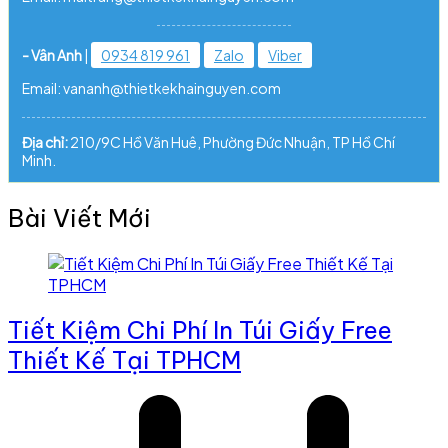
- Vân Anh
|
0934 819 961
Zalo
Viber
Email: vananh@thietkekhainguyen.com
Địa chỉ:
210/9C Hồ Văn Huê, Phường Đức Nhuận, TP Hồ Chí
Minh.
Bài Viết Mới
Tiết Kiệm Chi Phí In Túi Giấy Free
Thiết Kế Tại TPHCM