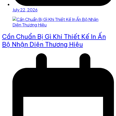
July 22, 2026
Cần Chuẩn Bị Gì Khi Thiết Kế In Ấn
Bộ Nhận Diện Thương Hiệu