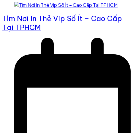
Tìm Nơi In Thẻ Vip Số Ít – Cao Cấp
Tại TPHCM