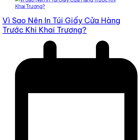
Vì Sao Nên In Túi Giấy Cửa Hàng
Trước Khi Khai Trương?