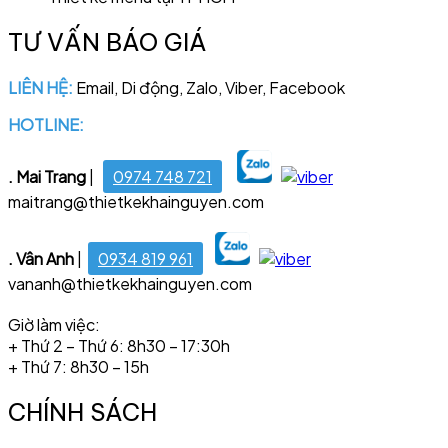
TƯ VẤN BÁO GIÁ
LIÊN HỆ:
Email, Di động, Zalo, Viber, Facebook
HOTLINE:
028 6681 4221
. Mai Trang
|
0974 748 721
maitrang@thietkekhainguyen.com
. Vân Anh
|
0934 819 961
vananh@thietkekhainguyen.com
Giờ làm việc:
+ Thứ 2 – Thứ 6: 8h30 – 17:30h
+ Thứ 7: 8h30 – 15h
CHÍNH SÁCH