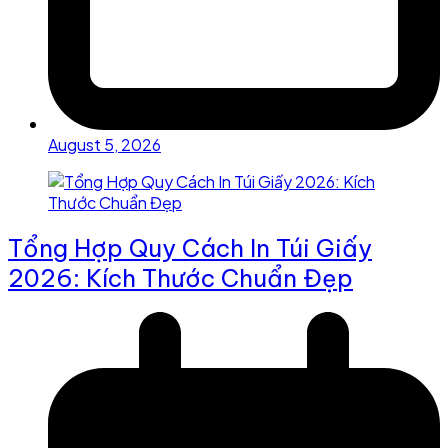
August 5, 2026
Tổng Hợp Quy Cách In Túi Giấy
2026: Kích Thước Chuẩn Đẹp