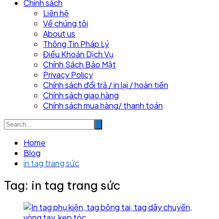
Chính sách
Liên hệ
Về chúng tôi
About us
Thông Tin Pháp Lý
Điều Khoản Dịch Vụ
Chính Sách Bảo Mật
Privacy Policy
Chính sách đổi trả / in lại / hoàn tiền
Chính sách giao hàng
Chính sách mua hàng/ thanh toán
Home
Blog
in tag trang sức
Tag:
in tag trang sức