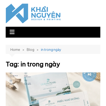
Skip
to
content
Home
Blog
in trong ngày
Tag:
in trong ngày