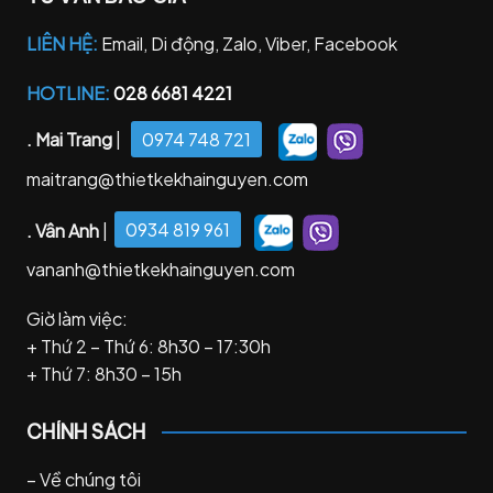
LIÊN HỆ:
Email, Di động, Zalo, Viber, Facebook
HOTLINE:
028 6681 4221
. Mai Trang
|
0974 748 721
maitrang@thietkekhainguyen.com
. Vân Anh
|
0934 819 961
vananh@thietkekhainguyen.com
Giờ làm việc:
+ Thứ 2 – Thứ 6: 8h30 – 17:30h
+ Thứ 7: 8h30 – 15h
CHÍNH SÁCH
–
Về chúng tôi