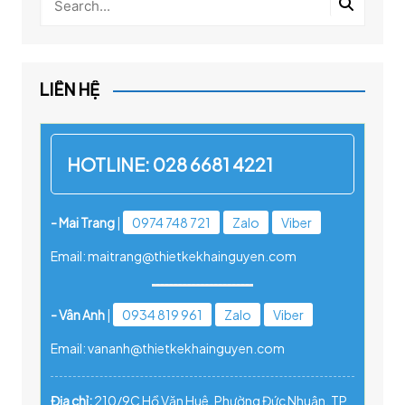
LIÊN HỆ
HOTLINE:
028 6681 4221
- Mai Trang
|
0974 748 721
Zalo
Viber
Email: maitrang@thietkekhainguyen.com
- Vân Anh
|
0934 819 961
Zalo
Viber
Email: vananh@thietkekhainguyen.com
Địa chỉ:
210/9C Hồ Văn Huê, Phường Đức Nhuận, TP