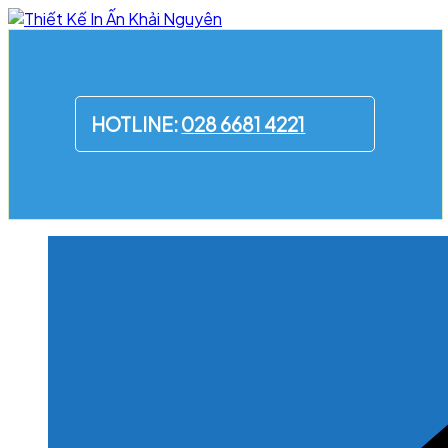
Skip
to
content
HOTLINE:
028 6681 4221