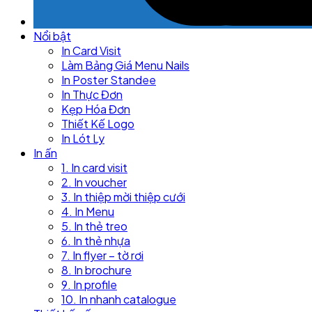
Nổi bật
In Card Visit
Làm Bảng Giá Menu Nails
In Poster Standee
In Thực Đơn
Kẹp Hóa Đơn
Thiết Kế Logo
In Lót Ly
In ấn
1. In card visit
2. In voucher
3. In thiệp mời thiệp cưới
4. In Menu
5. In thẻ treo
6. In thẻ nhựa
7. In flyer – tờ rơi
8. In brochure
9. In profile
10. In nhanh catalogue