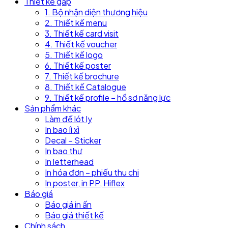
Thiết kế gấp
1. Bộ nhận diện thương hiệu
2. Thiết kế menu
3. Thiết kế card visit
4. Thiết kế voucher
5. Thiết kế logo
6. Thiết kế poster
7. Thiết kế brochure
8. Thiết kế Catalogue
9. Thiết kế profile – hồ sơ năng lực
Sản phẩm khác
Làm đế lót ly
In bao lì xì
Decal – Sticker
In bao thư
In letterhead
In hóa đơn – phiếu thu chi
In poster, in PP, Hiflex
Báo giá
Báo giá in ấn
Báo giá thiết kế
Chính sách