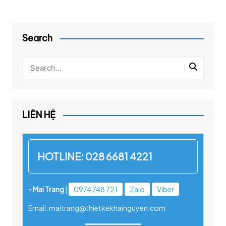
Search
LIÊN HỆ
HOTLINE:
028 6681 4221
- Mai Trang
|
0974 748 721
Zalo
Viber
Email: maitrang@thietkekhainguyen.com