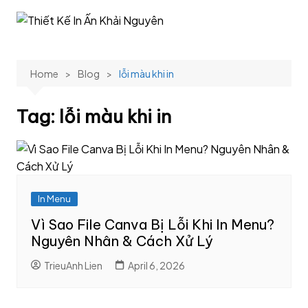
Skip
to
content
Home
Blog
lỗi màu khi in
Tag:
lỗi màu khi in
In Menu
Vì Sao File Canva Bị Lỗi Khi In Menu?
Nguyên Nhân & Cách Xử Lý
TrieuAnh Lien
April 6, 2026