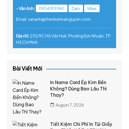
- Vân Anh
|
0934 819 961
Zalo
Viber
Email: vananh@thietkekhainguyen.com
Địa chỉ:
210/9C Hồ Văn Huê, Phường Đức Nhuận, TP
Hồ Chí Minh.
Bài Viết Mới
In Name Card Ép Kim Bền
Không? Dùng Bao Lâu Thì
Thay?
August 7, 2026
Tiết Kiệm Chi Phí In Túi Giấy