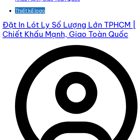
Thiết kế logo
Đặt In Lót Ly Số Lượng Lớn TPHCM |
Chiết Khấu Mạnh, Giao Toàn Quốc