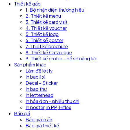
Thiết kế gấp
1. Bộ nhận diện thương hiệu
2. Thiết kế menu
3. Thiết kế card visit
4. Thiết kế voucher
5. Thiết kế logo
6. Thiết kế poster
7. Thiết kế brochure
8. Thiết kế Catalogue
9. Thiết kế profile – hồ sơ năng lực
Sản phẩm khác
Làm đế lót ly
In bao lì xì
Decal – Sticker
In bao thư
In letterhead
In hóa đơn – phiếu thu chi
In poster, in PP, Hiflex
Báo giá
Báo giá in ấn
Báo giá thiết kế