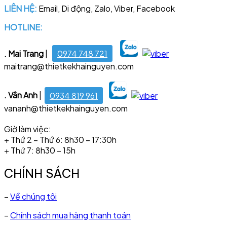
LIÊN HỆ:
Email, Di động, Zalo, Viber, Facebook
HOTLINE:
028 6681 4221
. Mai Trang
|
0974 748 721
maitrang@thietkekhainguyen.com
. Vân Anh
|
0934 819 961
vananh@thietkekhainguyen.com
Giờ làm việc:
+ Thứ 2 – Thứ 6: 8h30 – 17:30h
+ Thứ 7: 8h30 – 15h
CHÍNH SÁCH
–
Về chúng tôi
–
Chính sách mua hàng thanh toán