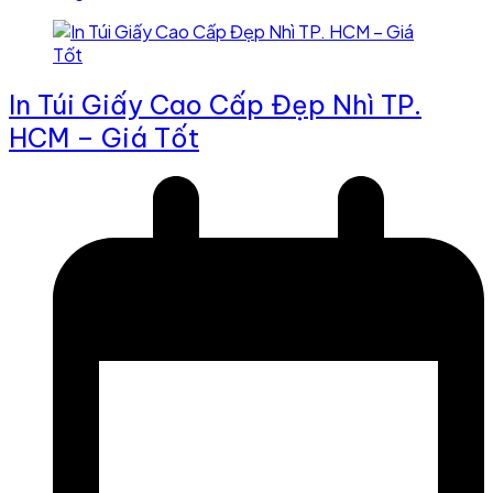
In Túi Giấy Cao Cấp Đẹp Nhì TP.
HCM – Giá Tốt