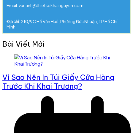
Email: vananh@thietkekhainguyen.com
Địa chỉ:
210/9C Hồ Văn Huê, Phường Đức Nhuận, TP Hồ Chí
Minh.
Bài Viết Mới
Vì Sao Nên In Túi Giấy Cửa Hàng
Trước Khi Khai Trương?