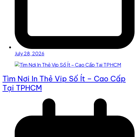
July 28, 2026
Tìm Nơi In Thẻ Vip Số Ít – Cao Cấp
Tại TPHCM