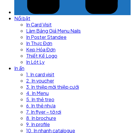
Nổi bật
In Card Visit
Làm Bảng Giá Menu Nails
In Poster Standee
In Thực Đơn
Kẹp Hóa Đơn
Thiết Kế Logo
In Lót Ly
In ấn
1. In card visit
2. In voucher
3. In thiệp mời thiệp cưới
4. In Menu
5. In thẻ treo
6. In thẻ nhựa
7. In flyer – tờ rơi
8. In brochure
9. In profile
10. In nhanh catalogue