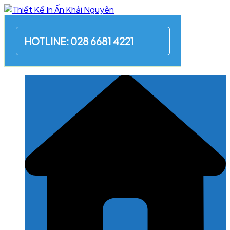
Skip
to
content
HOTLINE:
028 6681 4221