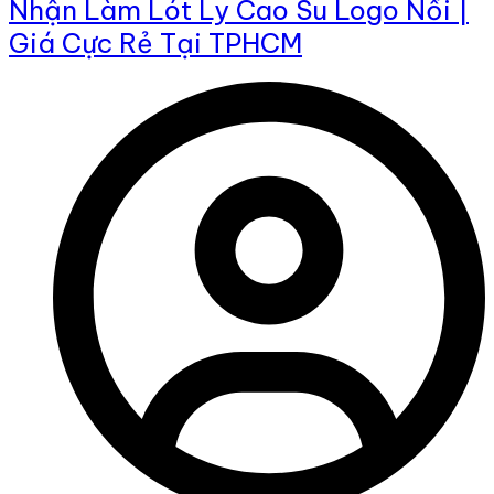
Nhận Làm Lót Ly Cao Su Logo Nổi |
Giá Cực Rẻ Tại TPHCM