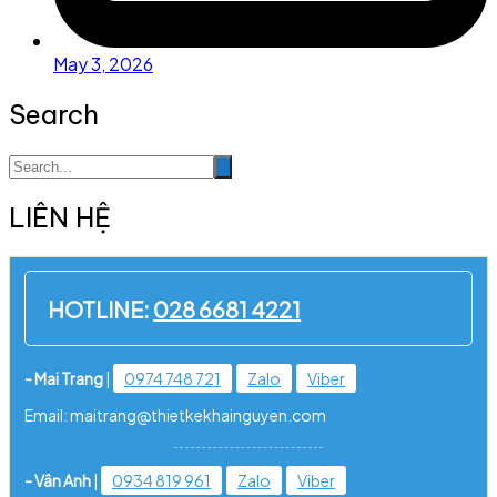
May 3, 2026
Search
LIÊN HỆ
HOTLINE:
028 6681 4221
- Mai Trang
|
0974 748 721
Zalo
Viber
Email: maitrang@thietkekhainguyen.com
- Vân Anh
|
0934 819 961
Zalo
Viber