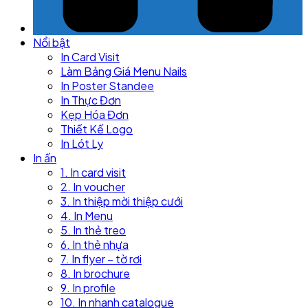
Nổi bật
In Card Visit
Làm Bảng Giá Menu Nails
In Poster Standee
In Thực Đơn
Kẹp Hóa Đơn
Thiết Kế Logo
In Lót Ly
In ấn
1. In card visit
2. In voucher
3. In thiệp mời thiệp cưới
4. In Menu
5. In thẻ treo
6. In thẻ nhựa
7. In flyer – tờ rơi
8. In brochure
9. In profile
10. In nhanh catalogue