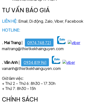
TƯ VẤN BÁO GIÁ
LIÊN HỆ:
Email, Di động, Zalo, Viber, Facebook
HOTLINE:
028 6681 4221
. Mai Trang
|
0974 748 721
maitrang@thietkekhainguyen.com
. Vân Anh
|
0934 819 961
vananh@thietkekhainguyen.com
Giờ làm việc:
+ Thứ 2 – Thứ 6: 8h30 – 17:30h
+ Thứ 7: 8h30 – 15h
CHÍNH SÁCH