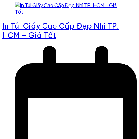
In Túi Giấy Cao Cấp Đẹp Nhì TP.
HCM – Giá Tốt