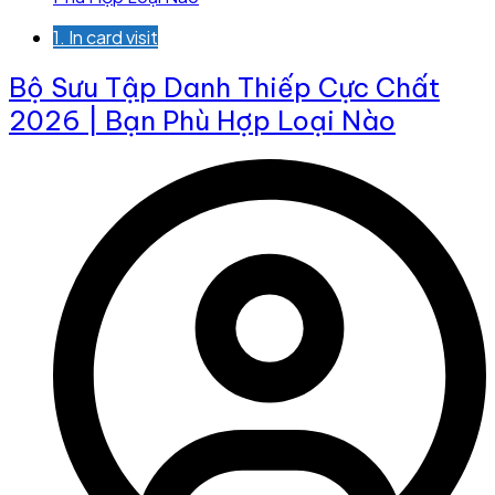
1. In card visit
Bộ Sưu Tập Danh Thiếp Cực Chất
2026 | Bạn Phù Hợp Loại Nào