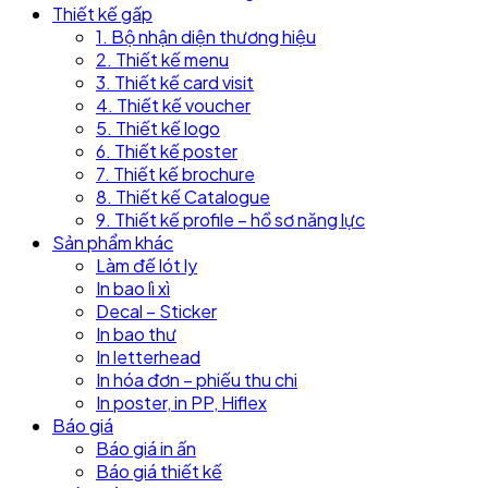
Thiết kế gấp
1. Bộ nhận diện thương hiệu
2. Thiết kế menu
3. Thiết kế card visit
4. Thiết kế voucher
5. Thiết kế logo
6. Thiết kế poster
7. Thiết kế brochure
8. Thiết kế Catalogue
9. Thiết kế profile – hồ sơ năng lực
Sản phẩm khác
Làm đế lót ly
In bao lì xì
Decal – Sticker
In bao thư
In letterhead
In hóa đơn – phiếu thu chi
In poster, in PP, Hiflex
Báo giá
Báo giá in ấn
Báo giá thiết kế