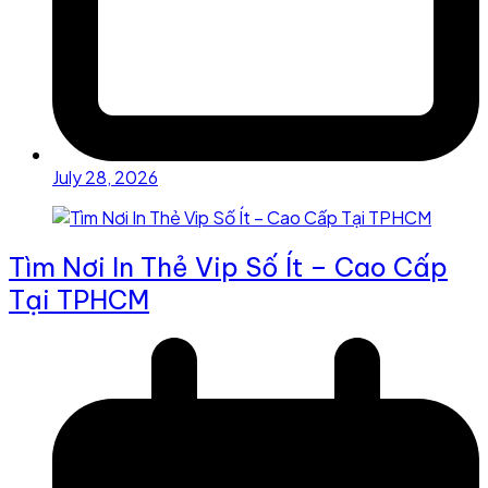
July 28, 2026
Tìm Nơi In Thẻ Vip Số Ít – Cao Cấp
Tại TPHCM