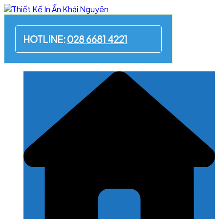
Skip
to
content
HOTLINE:
028 6681 4221