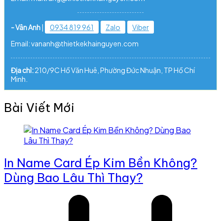
- Vân Anh
|
0934 819 961
Zalo
Viber
Email: vananh@thietkekhainguyen.com
Địa chỉ:
210/9C Hồ Văn Huê, Phường Đức Nhuận, TP Hồ Chí
Minh.
Bài Viết Mới
In Name Card Ép Kim Bền Không?
Dùng Bao Lâu Thì Thay?