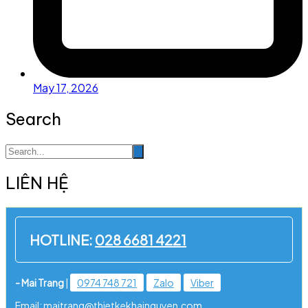
May 17, 2026
Search
LIÊN HỆ
HOTLINE:
028 6681 4221
- Mai Trang
|
0974 748 721
Zalo
Viber
Email: maitrang@thietkekhainguyen.com