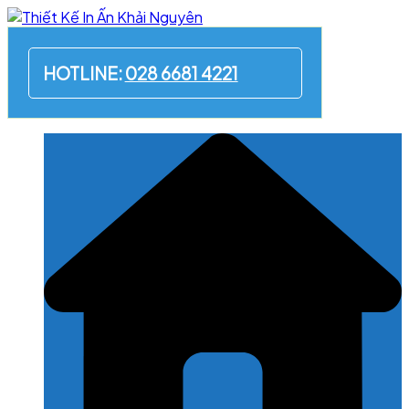
Skip
to
content
HOTLINE:
028 6681 4221