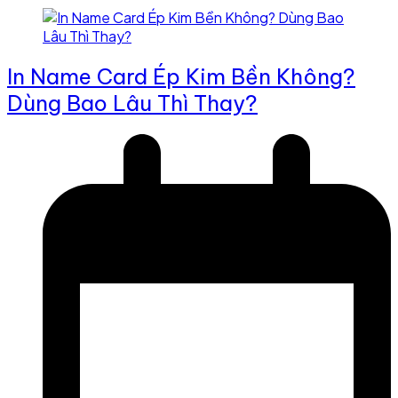
In Name Card Ép Kim Bền Không?
Dùng Bao Lâu Thì Thay?