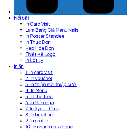
Nổi bật
In Card Visit
Làm Bảng Giá Menu Nails
In Poster Standee
In Thực Đơn
Kẹp Hóa Đơn
Thiết Kế Logo
In Lót Ly
In ấn
1. In card visit
2. In voucher
3. In thiệp mời thiệp cưới
4. In Menu
5. In thẻ treo
6. In thẻ nhựa
7. In flyer – tờ rơi
8. In brochure
9. In profile
10. In nhanh catalogue