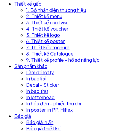
Thiết kế gấp
1. Bộ nhận diện thương hiệu
2. Thiết kế menu
3. Thiết kế card visit
4. Thiết kế voucher
5. Thiết kế logo
6. Thiết kế poster
7. Thiết kế brochure
8. Thiết kế Catalogue
9. Thiết kế profile – hồ sơ năng lực
Sản phẩm khác
Làm đế lót ly
In bao lì xì
Decal – Sticker
In bao thư
In letterhead
In hóa đơn – phiếu thu chi
In poster, in PP, Hiflex
Báo giá
Báo giá in ấn
Báo giá thiết kế