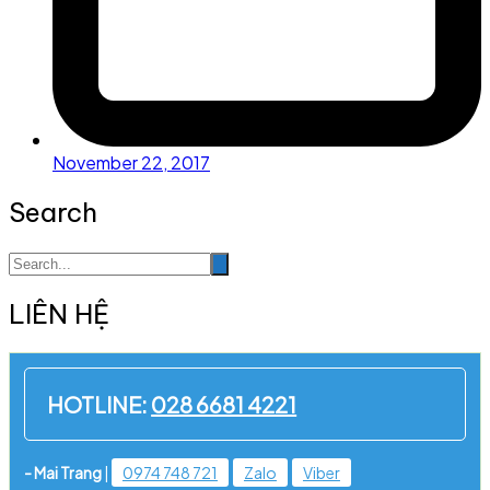
November 22, 2017
Search
LIÊN HỆ
HOTLINE:
028 6681 4221
- Mai Trang
|
0974 748 721
Zalo
Viber