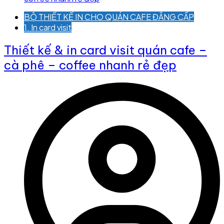
BỘ THIẾT KẾ IN CHO QUÁN CAFE ĐẲNG CẤP
1. In card visit
Thiết kế & in card visit quán cafe –
cà phê – coffee nhanh rẻ đẹp