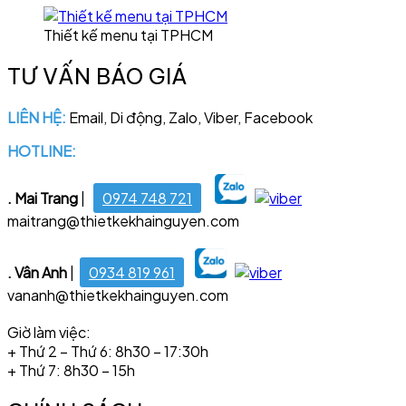
Thiết kế menu tại TPHCM
TƯ VẤN BÁO GIÁ
LIÊN HỆ:
Email, Di động, Zalo, Viber, Facebook
HOTLINE:
028 6681 4221
. Mai Trang
|
0974 748 721
maitrang@thietkekhainguyen.com
. Vân Anh
|
0934 819 961
vananh@thietkekhainguyen.com
Giờ làm việc:
+ Thứ 2 – Thứ 6: 8h30 – 17:30h
+ Thứ 7: 8h30 – 15h