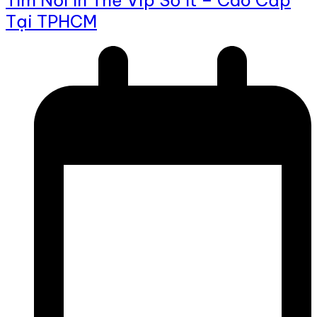
Tìm Nơi In Thẻ Vip Số Ít – Cao Cấp
Tại TPHCM