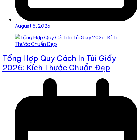
August 5, 2026
Tổng Hợp Quy Cách In Túi Giấy
2026: Kích Thước Chuẩn Đẹp