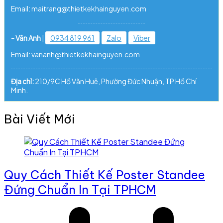
Email: maitrang@thietkekhainguyen.com
- Vân Anh
|
0934 819 961
Zalo
Viber
Email: vananh@thietkekhainguyen.com
Địa chỉ:
210/9C Hồ Văn Huê, Phường Đức Nhuận, TP Hồ Chí
Minh.
Bài Viết Mới
Quy Cách Thiết Kế Poster Standee
Đứng Chuẩn In Tại TPHCM