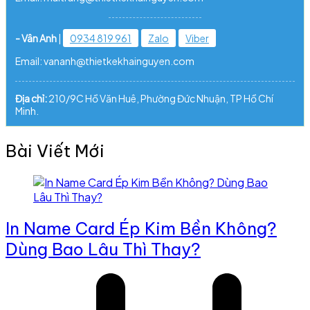
- Vân Anh
|
0934 819 961
Zalo
Viber
Email: vananh@thietkekhainguyen.com
Địa chỉ:
210/9C Hồ Văn Huê, Phường Đức Nhuận, TP Hồ Chí
Minh.
Bài Viết Mới
In Name Card Ép Kim Bền Không?
Dùng Bao Lâu Thì Thay?