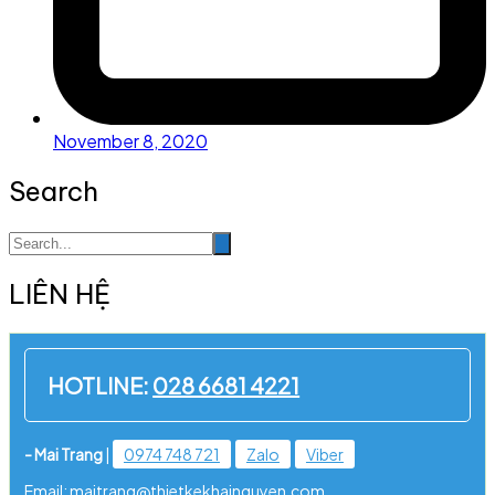
November 8, 2020
Search
LIÊN HỆ
HOTLINE:
028 6681 4221
- Mai Trang
|
0974 748 721
Zalo
Viber
Email: maitrang@thietkekhainguyen.com