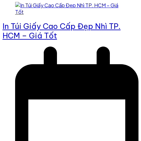
In Túi Giấy Cao Cấp Đẹp Nhì TP.
HCM – Giá Tốt