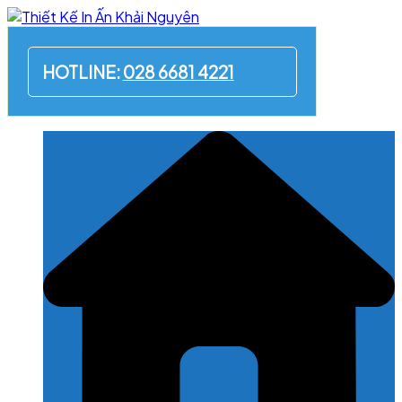
Skip
to
content
HOTLINE:
028 6681 4221