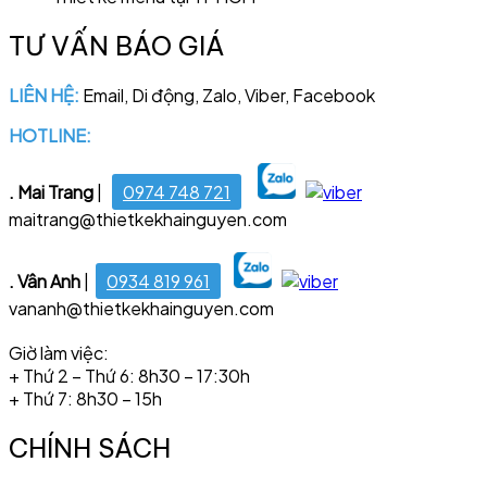
TƯ VẤN BÁO GIÁ
LIÊN HỆ:
Email, Di động, Zalo, Viber, Facebook
HOTLINE:
028 6681 4221
. Mai Trang
|
0974 748 721
maitrang@thietkekhainguyen.com
. Vân Anh
|
0934 819 961
vananh@thietkekhainguyen.com
Giờ làm việc:
+ Thứ 2 – Thứ 6: 8h30 – 17:30h
+ Thứ 7: 8h30 – 15h
CHÍNH SÁCH