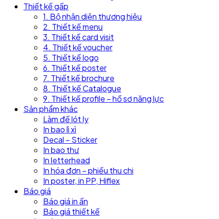
Thiết kế gấp
1. Bộ nhận diện thương hiệu
2. Thiết kế menu
3. Thiết kế card visit
4. Thiết kế voucher
5. Thiết kế logo
6. Thiết kế poster
7. Thiết kế brochure
8. Thiết kế Catalogue
9. Thiết kế profile – hồ sơ năng lực
Sản phẩm khác
Làm đế lót ly
In bao lì xì
Decal – Sticker
In bao thư
In letterhead
In hóa đơn – phiếu thu chi
In poster, in PP, Hiflex
Báo giá
Báo giá in ấn
Báo giá thiết kế