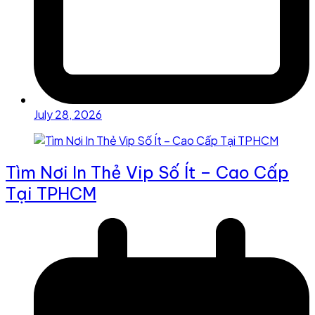
July 28, 2026
Tìm Nơi In Thẻ Vip Số Ít – Cao Cấp
Tại TPHCM