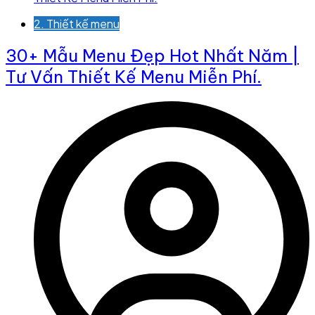
2. Thiết kế menu
30+ Mẫu Menu Đẹp Hot Nhất Năm |
Tư Vấn Thiết Kế Menu Miễn Phí.