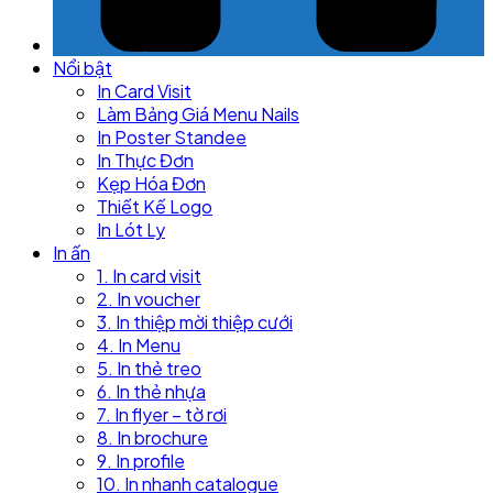
Nổi bật
In Card Visit
Làm Bảng Giá Menu Nails
In Poster Standee
In Thực Đơn
Kẹp Hóa Đơn
Thiết Kế Logo
In Lót Ly
In ấn
1. In card visit
2. In voucher
3. In thiệp mời thiệp cưới
4. In Menu
5. In thẻ treo
6. In thẻ nhựa
7. In flyer – tờ rơi
8. In brochure
9. In profile
10. In nhanh catalogue