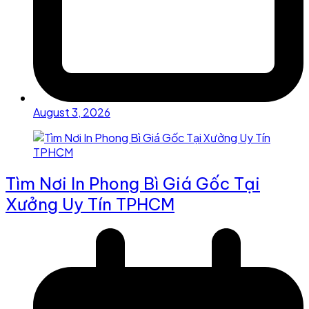
August 3, 2026
Tìm Nơi In Phong Bì Giá Gốc Tại
Xưởng Uy Tín TPHCM