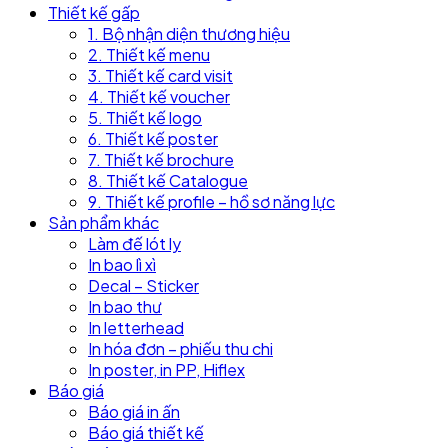
Thiết kế gấp
1. Bộ nhận diện thương hiệu
2. Thiết kế menu
3. Thiết kế card visit
4. Thiết kế voucher
5. Thiết kế logo
6. Thiết kế poster
7. Thiết kế brochure
8. Thiết kế Catalogue
9. Thiết kế profile – hồ sơ năng lực
Sản phẩm khác
Làm đế lót ly
In bao lì xì
Decal – Sticker
In bao thư
In letterhead
In hóa đơn – phiếu thu chi
In poster, in PP, Hiflex
Báo giá
Báo giá in ấn
Báo giá thiết kế