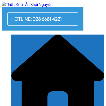
Skip
to
content
HOTLINE:
028 6681 4221