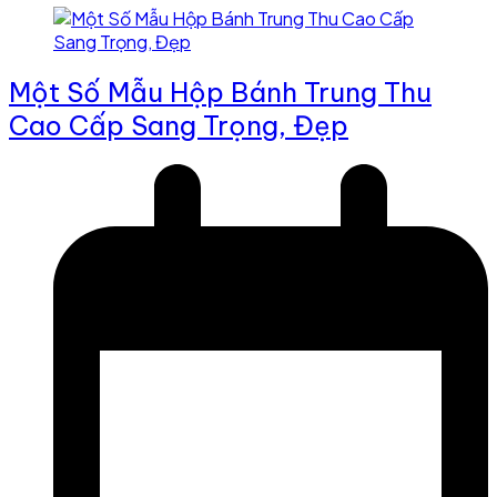
Một Số Mẫu Hộp Bánh Trung Thu
Cao Cấp Sang Trọng, Đẹp