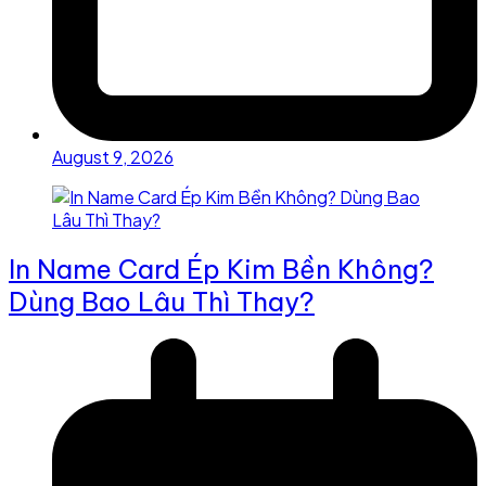
August 9, 2026
In Name Card Ép Kim Bền Không?
Dùng Bao Lâu Thì Thay?