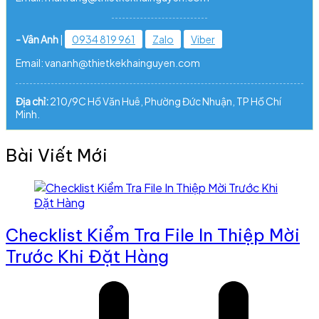
- Vân Anh
|
0934 819 961
Zalo
Viber
Email: vananh@thietkekhainguyen.com
Địa chỉ:
210/9C Hồ Văn Huê, Phường Đức Nhuận, TP Hồ Chí
Minh.
Bài Viết Mới
Checklist Kiểm Tra File In Thiệp Mời
Trước Khi Đặt Hàng