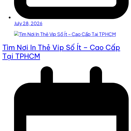
July 28, 2026
Tìm Nơi In Thẻ Vip Số Ít – Cao Cấp
Tại TPHCM