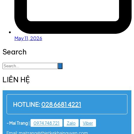
May 11, 2026
Search
LIÊN HỆ
HOTLINE:
028 6681 4221
- Mai Trang
|
0974 748 721
Zalo
Viber
Email: maitrang@thietkekhainguyen.com