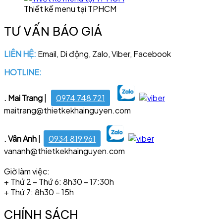
Thiết kế menu tại TPHCM
TƯ VẤN BÁO GIÁ
LIÊN HỆ:
Email, Di động, Zalo, Viber, Facebook
HOTLINE:
028 6681 4221
. Mai Trang
|
0974 748 721
maitrang@thietkekhainguyen.com
. Vân Anh
|
0934 819 961
vananh@thietkekhainguyen.com
Giờ làm việc:
+ Thứ 2 – Thứ 6: 8h30 – 17:30h
+ Thứ 7: 8h30 – 15h
CHÍNH SÁCH