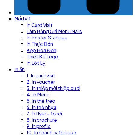
Nổi bật
In Card Visit
Làm Bảng Giá Menu Nails
In Poster Standee
In Thực Đơn
Kẹp Hóa Đơn
Thiết Kế Logo
In Lót Ly
In ấn
1. In card visit
2. In voucher
3. In thiệp mời thiệp cưới
4. In Menu
5. In thẻ treo
6. In thẻ nhựa
7. In flyer – tờ rơi
8. In brochure
9. In profile
10. In nhanh catalogue