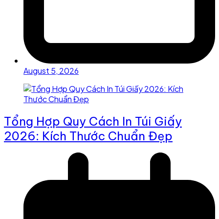
August 5, 2026
Tổng Hợp Quy Cách In Túi Giấy
2026: Kích Thước Chuẩn Đẹp