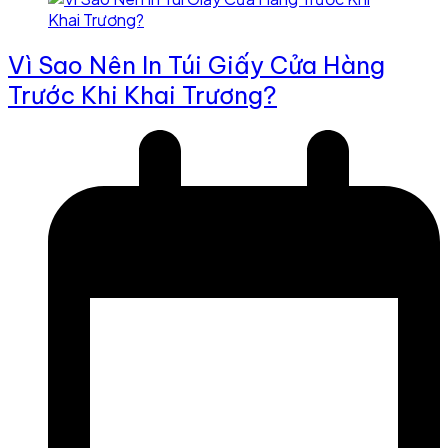
Vì Sao Nên In Túi Giấy Cửa Hàng
Trước Khi Khai Trương?