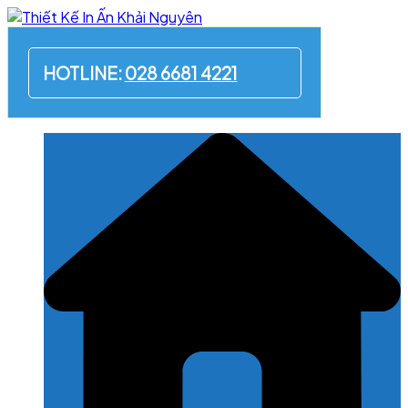
Skip
to
content
HOTLINE:
028 6681 4221