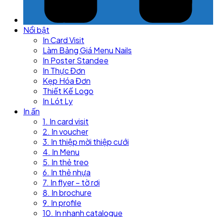
Nổi bật
In Card Visit
Làm Bảng Giá Menu Nails
In Poster Standee
In Thực Đơn
Kẹp Hóa Đơn
Thiết Kế Logo
In Lót Ly
In ấn
1. In card visit
2. In voucher
3. In thiệp mời thiệp cưới
4. In Menu
5. In thẻ treo
6. In thẻ nhựa
7. In flyer – tờ rơi
8. In brochure
9. In profile
10. In nhanh catalogue