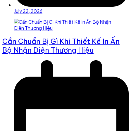
July 22, 2026
Cần Chuẩn Bị Gì Khi Thiết Kế In Ấn
Bộ Nhận Diện Thương Hiệu