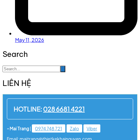
May 11, 2026
Search
LIÊN HỆ
HOTLINE:
028 6681 4221
- Mai Trang
|
0974 748 721
Zalo
Viber
Email: maitrang@thietkekhainguyen.com