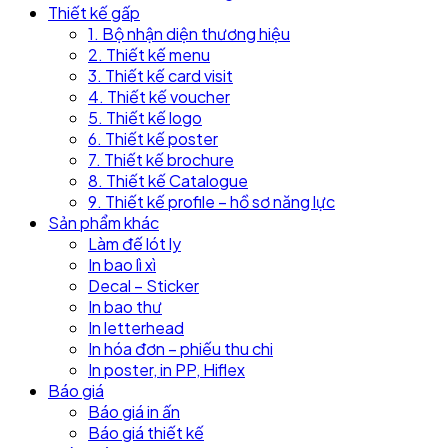
Thiết kế gấp
1. Bộ nhận diện thương hiệu
2. Thiết kế menu
3. Thiết kế card visit
4. Thiết kế voucher
5. Thiết kế logo
6. Thiết kế poster
7. Thiết kế brochure
8. Thiết kế Catalogue
9. Thiết kế profile – hồ sơ năng lực
Sản phẩm khác
Làm đế lót ly
In bao lì xì
Decal – Sticker
In bao thư
In letterhead
In hóa đơn – phiếu thu chi
In poster, in PP, Hiflex
Báo giá
Báo giá in ấn
Báo giá thiết kế