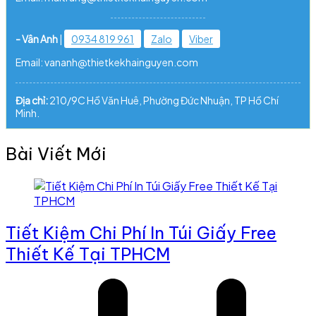
- Vân Anh
|
0934 819 961
Zalo
Viber
Email: vananh@thietkekhainguyen.com
Địa chỉ:
210/9C Hồ Văn Huê, Phường Đức Nhuận, TP Hồ Chí
Minh.
Bài Viết Mới
Tiết Kiệm Chi Phí In Túi Giấy Free
Thiết Kế Tại TPHCM