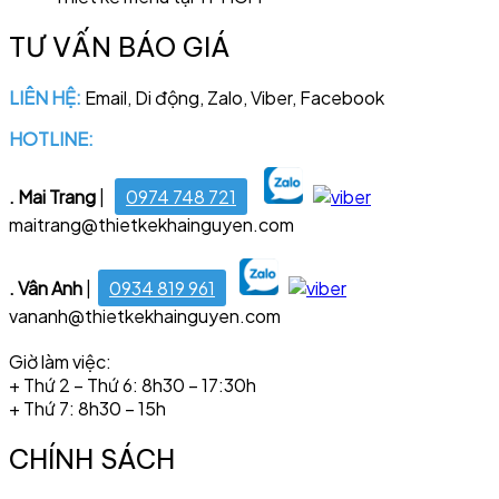
TƯ VẤN BÁO GIÁ
LIÊN HỆ:
Email, Di động, Zalo, Viber, Facebook
HOTLINE:
028 6681 4221
. Mai Trang
|
0974 748 721
maitrang@thietkekhainguyen.com
. Vân Anh
|
0934 819 961
vananh@thietkekhainguyen.com
Giờ làm việc:
+ Thứ 2 – Thứ 6: 8h30 – 17:30h
+ Thứ 7: 8h30 – 15h
CHÍNH SÁCH