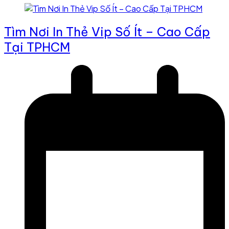
Tìm Nơi In Thẻ Vip Số Ít – Cao Cấp
Tại TPHCM