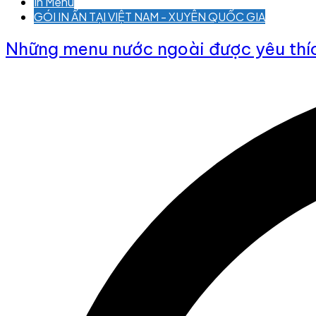
In Menu
GÓI IN ẤN TẠI VIỆT NAM - XUYÊN QUỐC GIA
Những menu nước ngoài được yêu thíc