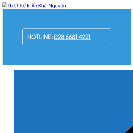
Skip
to
content
HOTLINE:
028 6681 4221