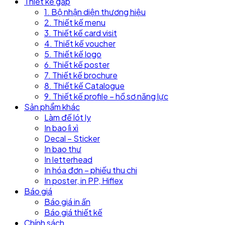
Thiết kế gấp
1. Bộ nhận diện thương hiệu
2. Thiết kế menu
3. Thiết kế card visit
4. Thiết kế voucher
5. Thiết kế logo
6. Thiết kế poster
7. Thiết kế brochure
8. Thiết kế Catalogue
9. Thiết kế profile – hồ sơ năng lực
Sản phẩm khác
Làm đế lót ly
In bao lì xì
Decal – Sticker
In bao thư
In letterhead
In hóa đơn – phiếu thu chi
In poster, in PP, Hiflex
Báo giá
Báo giá in ấn
Báo giá thiết kế
Chính sách