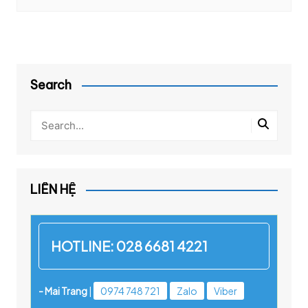
Search
LIÊN HỆ
HOTLINE:
028 6681 4221
- Mai Trang
|
0974 748 721
Zalo
Viber