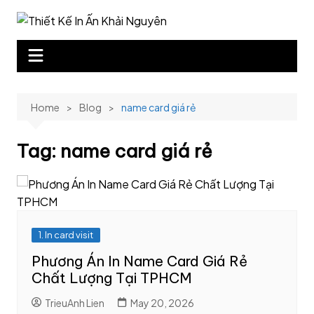
Skip
to
content
Home
Blog
name card giá rẻ
Tag:
name card giá rẻ
1. In card visit
Phương Án In Name Card Giá Rẻ
Chất Lượng Tại TPHCM
TrieuAnh Lien
May 20, 2026