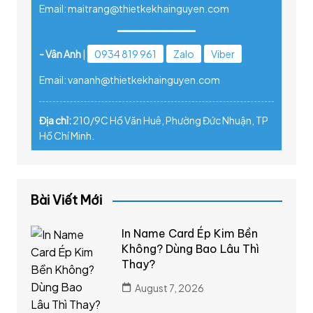
Email: maitrang@thietkekhainguyen.com
- Vân Anh
|
0934 819 961
Zalo
Viber
Email: vananh@thietkekhainguyen.com
Địa chỉ:
210/9C Hồ Văn Huê, Phường Đức Nhuận, TP
Hồ Chí Minh.
Bài Viết Mới
In Name Card Ép Kim Bền
Không? Dùng Bao Lâu Thì
Thay?
August 7, 2026