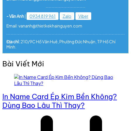
- Vân Anh
|
0934 819 961
Zalo
Viber
Email: vananh@thietkekhainguyen.com
Địa chỉ:
210/9C Hồ Văn Huê, Phường Đức Nhuận, TP Hồ Chí
Minh.
Bài Viết Mới
In Name Card Ép Kim Bền Không?
Dùng Bao Lâu Thì Thay?