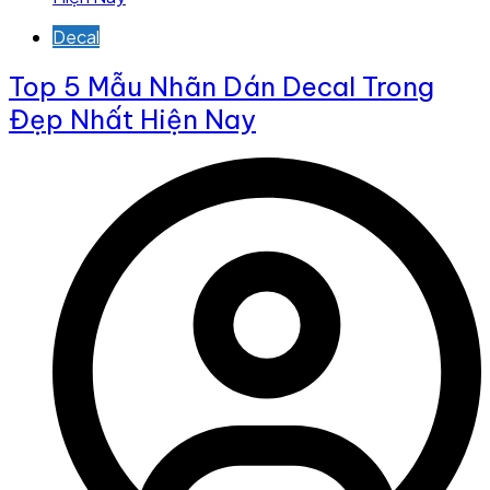
Decal
Top 5 Mẫu Nhãn Dán Decal Trong
Đẹp Nhất Hiện Nay