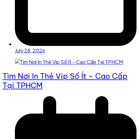
July 28, 2026
Tìm Nơi In Thẻ Vip Số Ít – Cao Cấp
Tại TPHCM