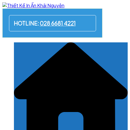
Skip
to
content
HOTLINE:
028 6681 4221