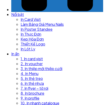
Nổi bật
In Card Visit
Làm Bảng Giá Menu Nails
In Poster Standee
In Thực Đơn
Kẹp Hóa Đơn
Thiết Kế Logo
In Lót Ly
In ấn
1. In card visit
2. In voucher
3. In thiệp mời thiệp cưới
4. In Menu
5. In thẻ treo
6. In thẻ nhựa
7. In flyer – tờ rơi
8. In brochure
9. In profile
10. In nhanh catalogue