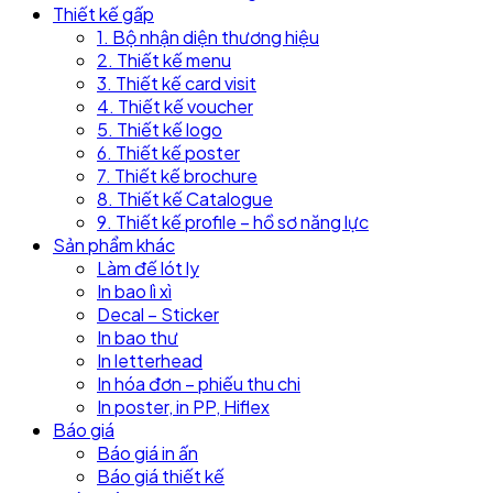
Thiết kế gấp
1. Bộ nhận diện thương hiệu
2. Thiết kế menu
3. Thiết kế card visit
4. Thiết kế voucher
5. Thiết kế logo
6. Thiết kế poster
7. Thiết kế brochure
8. Thiết kế Catalogue
9. Thiết kế profile – hồ sơ năng lực
Sản phẩm khác
Làm đế lót ly
In bao lì xì
Decal – Sticker
In bao thư
In letterhead
In hóa đơn – phiếu thu chi
In poster, in PP, Hiflex
Báo giá
Báo giá in ấn
Báo giá thiết kế