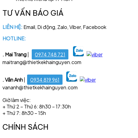
TƯ VẤN BÁO GIÁ
LIÊN HỆ:
Email, Di động, Zalo, Viber, Facebook
HOTLINE:
028 6681 4221
. Mai Trang
|
0974 748 721
maitrang@thietkekhainguyen.com
. Vân Anh
|
0934 819 961
vananh@thietkekhainguyen.com
Giờ làm việc:
+ Thứ 2 – Thứ 6: 8h30 – 17:30h
+ Thứ 7: 8h30 – 15h
CHÍNH SÁCH