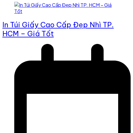
In Túi Giấy Cao Cấp Đẹp Nhì TP.
HCM – Giá Tốt