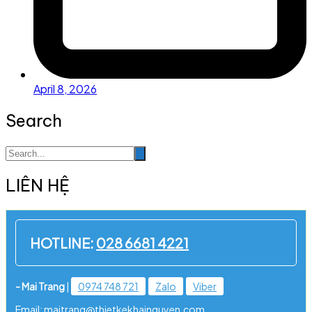
April 8, 2026
Search
LIÊN HỆ
HOTLINE:
028 6681 4221
- Mai Trang
|
0974 748 721
Zalo
Viber
Email: maitrang@thietkekhainguyen.com