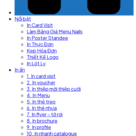
Nổi bật
In Card Visit
Làm Bảng Giá Menu Nails
In Poster Standee
In Thực Đơn
Kẹp Hóa Đơn
Thiết Kế Logo
In Lót Ly
In ấn
1. In card visit
2. In voucher
3. In thiệp mời thiệp cưới
4. In Menu
5. In thẻ treo
6. In thẻ nhựa
7. In flyer – tờ rơi
8. In brochure
9. In profile
10. In nhanh catalogue