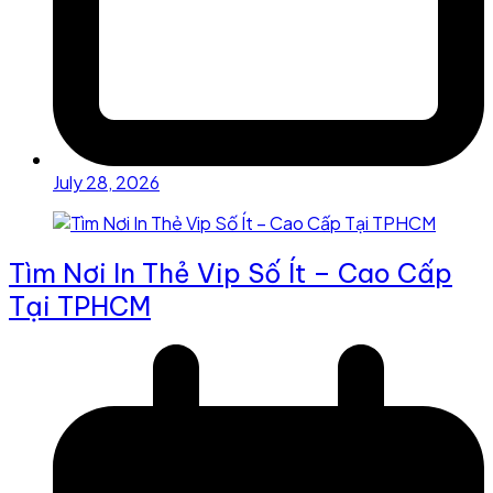
July 28, 2026
Tìm Nơi In Thẻ Vip Số Ít – Cao Cấp
Tại TPHCM