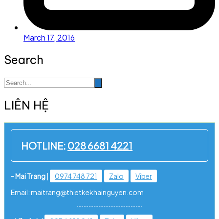
March 17, 2016
Search
LIÊN HỆ
HOTLINE:
028 6681 4221
- Mai Trang
|
0974 748 721
Zalo
Viber
Email: maitrang@thietkekhainguyen.com