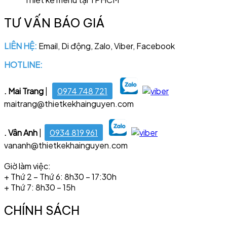
TƯ VẤN BÁO GIÁ
LIÊN HỆ:
Email, Di động, Zalo, Viber, Facebook
HOTLINE:
028 6681 4221
. Mai Trang
|
0974 748 721
maitrang@thietkekhainguyen.com
. Vân Anh
|
0934 819 961
vananh@thietkekhainguyen.com
Giờ làm việc:
+ Thứ 2 – Thứ 6: 8h30 – 17:30h
+ Thứ 7: 8h30 – 15h
CHÍNH SÁCH