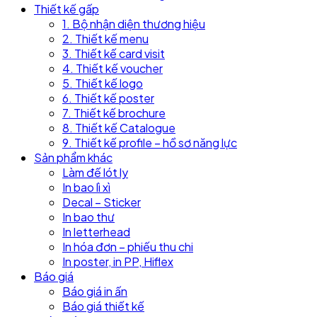
Thiết kế gấp
1. Bộ nhận diện thương hiệu
2. Thiết kế menu
3. Thiết kế card visit
4. Thiết kế voucher
5. Thiết kế logo
6. Thiết kế poster
7. Thiết kế brochure
8. Thiết kế Catalogue
9. Thiết kế profile – hồ sơ năng lực
Sản phẩm khác
Làm đế lót ly
In bao lì xì
Decal – Sticker
In bao thư
In letterhead
In hóa đơn – phiếu thu chi
In poster, in PP, Hiflex
Báo giá
Báo giá in ấn
Báo giá thiết kế