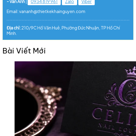
- Vân Anh
|
0934 819 961
Zalo
Viber
Email: vananh@thietkekhainguyen.com
Địa chỉ:
210/9C Hồ Văn Huê, Phường Đức Nhuận, TP Hồ Chí
Minh.
Bài Viết Mới