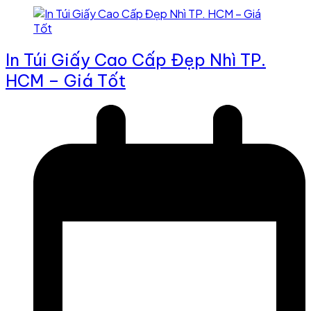
In Túi Giấy Cao Cấp Đẹp Nhì TP.
HCM – Giá Tốt