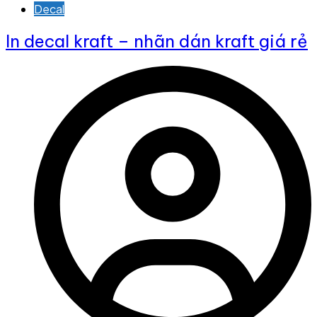
Decal
In decal kraft – nhãn dán kraft giá rẻ