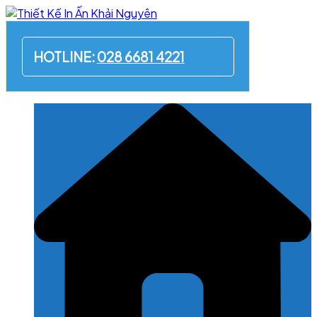
Skip
to
content
HOTLINE:
028 6681 4221