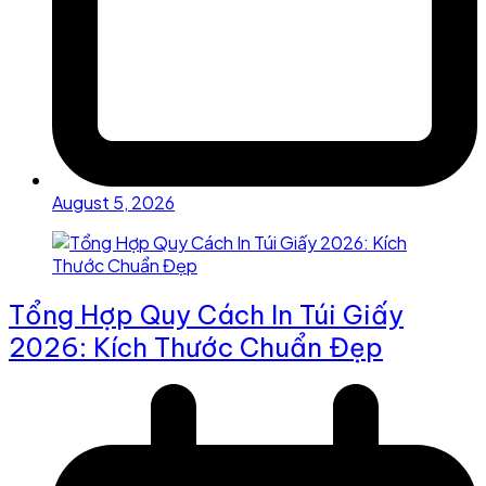
August 5, 2026
Tổng Hợp Quy Cách In Túi Giấy
2026: Kích Thước Chuẩn Đẹp