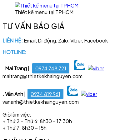
Thiết kế menu tại TPHCM
TƯ VẤN BÁO GIÁ
LIÊN HỆ:
Email, Di động, Zalo, Viber, Facebook
HOTLINE:
028 6681 4221
. Mai Trang
|
0974 748 721
maitrang@thietkekhainguyen.com
. Vân Anh
|
0934 819 961
vananh@thietkekhainguyen.com
Giờ làm việc:
+ Thứ 2 – Thứ 6: 8h30 – 17:30h
+ Thứ 7: 8h30 – 15h