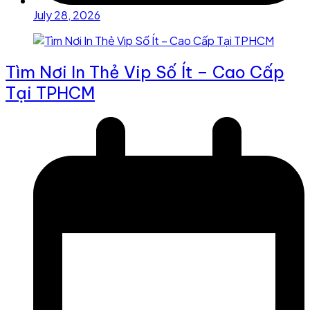
July 28, 2026
Tìm Nơi In Thẻ Vip Số Ít – Cao Cấp
Tại TPHCM