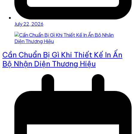
July 22, 2026
Cần Chuẩn Bị Gì Khi Thiết Kế In Ấn
Bộ Nhận Diện Thương Hiệu