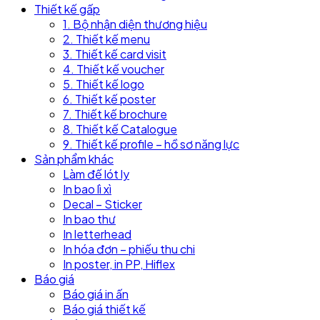
Thiết kế gấp
1. Bộ nhận diện thương hiệu
2. Thiết kế menu
3. Thiết kế card visit
4. Thiết kế voucher
5. Thiết kế logo
6. Thiết kế poster
7. Thiết kế brochure
8. Thiết kế Catalogue
9. Thiết kế profile – hồ sơ năng lực
Sản phẩm khác
Làm đế lót ly
In bao lì xì
Decal – Sticker
In bao thư
In letterhead
In hóa đơn – phiếu thu chi
In poster, in PP, Hiflex
Báo giá
Báo giá in ấn
Báo giá thiết kế