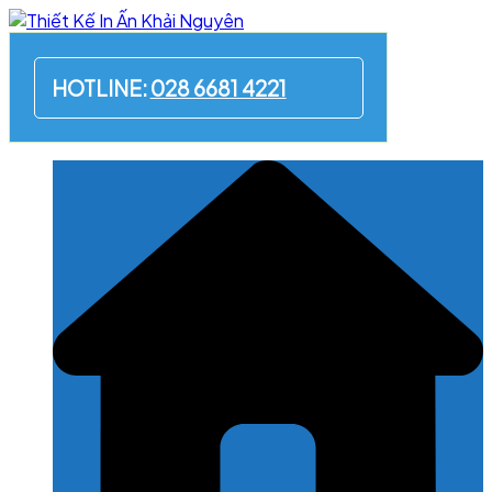
Skip
to
content
HOTLINE:
028 6681 4221