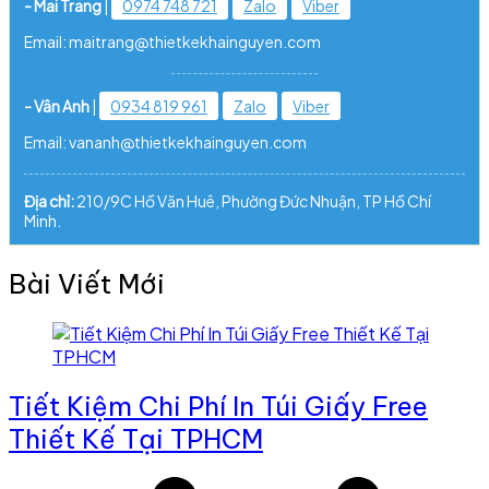
- Mai Trang
|
0974 748 721
Zalo
Viber
Email: maitrang@thietkekhainguyen.com
- Vân Anh
|
0934 819 961
Zalo
Viber
Email: vananh@thietkekhainguyen.com
Địa chỉ:
210/9C Hồ Văn Huê, Phường Đức Nhuận, TP Hồ Chí
Minh.
Bài Viết Mới
Tiết Kiệm Chi Phí In Túi Giấy Free
Thiết Kế Tại TPHCM