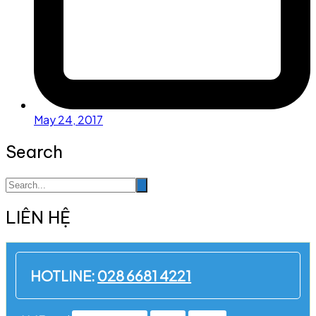
May 24, 2017
Search
LIÊN HỆ
HOTLINE:
028 6681 4221