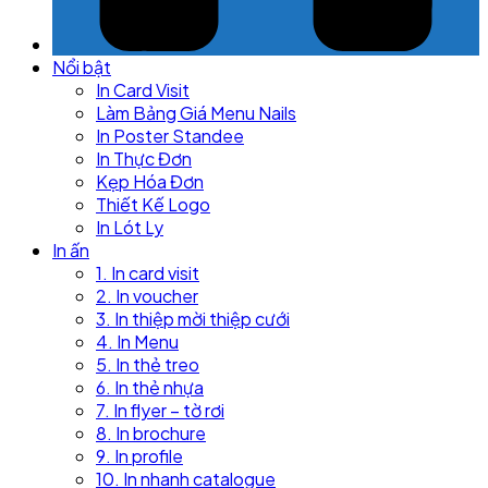
Nổi bật
In Card Visit
Làm Bảng Giá Menu Nails
In Poster Standee
In Thực Đơn
Kẹp Hóa Đơn
Thiết Kế Logo
In Lót Ly
In ấn
1. In card visit
2. In voucher
3. In thiệp mời thiệp cưới
4. In Menu
5. In thẻ treo
6. In thẻ nhựa
7. In flyer – tờ rơi
8. In brochure
9. In profile
10. In nhanh catalogue