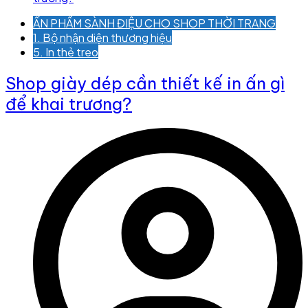
ẤN PHẨM SÀNH ĐIỆU CHO SHOP THỜI TRANG
1. Bộ nhận diện thương hiệu
5. In thẻ treo
Shop giày dép cần thiết kế in ấn gì
để khai trương?