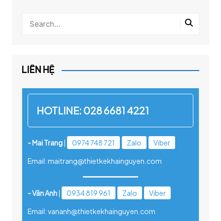
LIÊN HỆ
HOTLINE:
028 6681 4221
- Mai Trang
|
0974 748 721
Zalo
Viber
Email: maitrang@thietkekhainguyen.com
- Vân Anh
|
0934 819 961
Zalo
Viber
Email: vananh@thietkekhainguyen.com