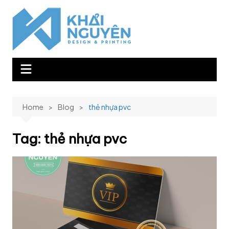
Skip
to
content
Home
Blog
thẻ nhựa pvc
Tag:
thẻ nhựa pvc