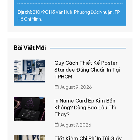
Địa chỉ:
210/9C Hồ Văn Huê, Phường Đức Nhuận, TP
Hồ Chí Minh.
Bài Viết Mới
Quy Cách Thiết Kế Poster
Standee Đứng Chuẩn In Tại
TPHCM
August 9, 2026
In Name Card Ép Kim Bền
Không? Dùng Bao Lâu Thì
Thay?
August 7, 2026
Tiết Kiệm Chi Phí In Túi Giấy