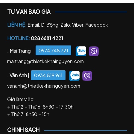
TƯ VẤN BÁO GIÁ
LIÊN HỆ:
Email, Di động, Zalo, Viber, Facebook
HOTLINE:
028 6681 4221
. Mai Trang
|
0974 748 721
maitrang@thietkekhainguyen.com
. Vân Anh
|
0934 819 961
vananh@thietkekhainguyen.com
Giờ làm việc:
+ Thứ 2 – Thứ 6: 8h30 – 17:30h
+ Thứ 7: 8h30 – 15h
CHÍNH SÁCH