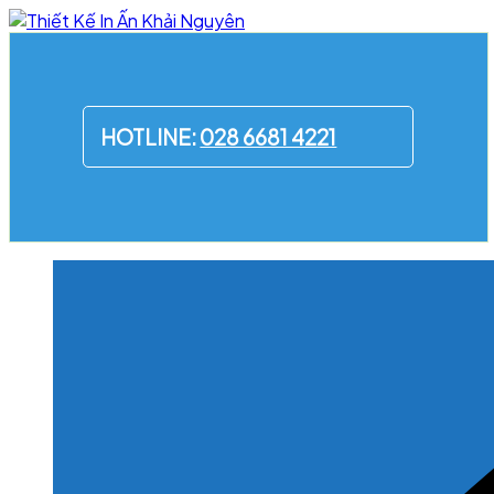
Skip
to
content
HOTLINE:
028 6681 4221