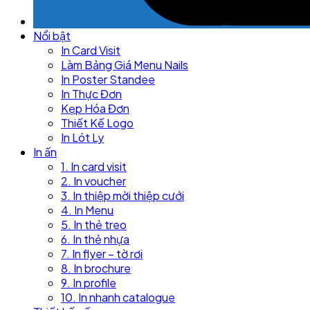
Nổi bật
In Card Visit
Làm Bảng Giá Menu Nails
In Poster Standee
In Thực Đơn
Kẹp Hóa Đơn
Thiết Kế Logo
In Lót Ly
In ấn
1. In card visit
2. In voucher
3. In thiệp mời thiệp cưới
4. In Menu
5. In thẻ treo
6. In thẻ nhựa
7. In flyer – tờ rơi
8. In brochure
9. In profile
10. In nhanh catalogue