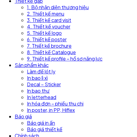
Thiết kế gấp
1. Bộ nhận diện thương hiệu
2. Thiết kế menu
3. Thiết kế card visit
4. Thiết kế voucher
5. Thiết kế logo
6. Thiết kế poster
7. Thiết kế brochure
8. Thiết kế Catalogue
9. Thiết kế profile – hồ sơ năng lực
Sản phẩm khác
Làm đế lót ly
In bao lì xì
Decal – Sticker
In bao thư
In letterhead
In hóa đơn – phiếu thu chi
In poster, in PP, Hiflex
Báo giá
Báo giá in ấn
Báo giá thiết kế
Chính sách