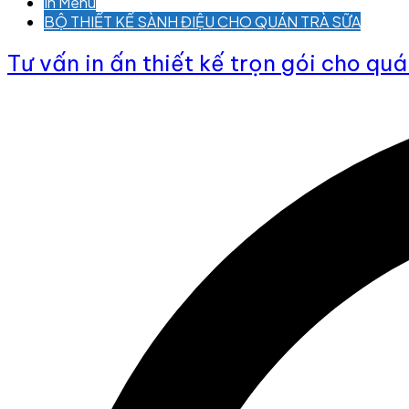
In Menu
BỘ THIẾT KẾ SÀNH ĐIỆU CHO QUÁN TRÀ SỮA
Tư vấn in ấn thiết kế trọn gói cho quá