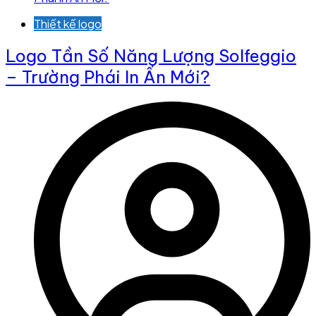
Thiết kế logo
Logo Tần Số Năng Lượng Solfeggio
– Trường Phái In Ấn Mới?