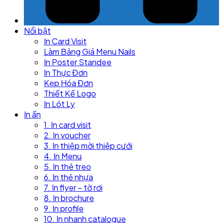
Nổi bật
In Card Visit
Làm Bảng Giá Menu Nails
In Poster Standee
In Thực Đơn
Kẹp Hóa Đơn
Thiết Kế Logo
In Lót Ly
In ấn
1. In card visit
2. In voucher
3. In thiệp mời thiệp cưới
4. In Menu
5. In thẻ treo
6. In thẻ nhựa
7. In flyer – tờ rơi
8. In brochure
9. In profile
10. In nhanh catalogue