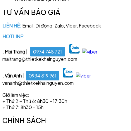
TƯ VẤN BÁO GIÁ
LIÊN HỆ:
Email, Di động, Zalo, Viber, Facebook
HOTLINE:
028 6681 4221
. Mai Trang
|
0974 748 721
maitrang@thietkekhainguyen.com
. Vân Anh
|
0934 819 961
vananh@thietkekhainguyen.com
Giờ làm việc:
+ Thứ 2 – Thứ 6: 8h30 – 17:30h
+ Thứ 7: 8h30 – 15h
CHÍNH SÁCH