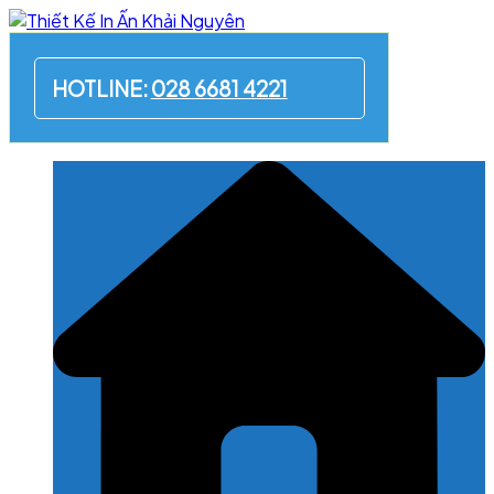
Skip
to
content
HOTLINE:
028 6681 4221