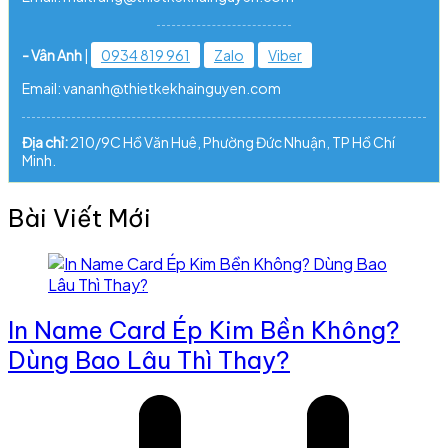
- Vân Anh
|
0934 819 961
Zalo
Viber
Email: vananh@thietkekhainguyen.com
Địa chỉ:
210/9C Hồ Văn Huê, Phường Đức Nhuận, TP Hồ Chí
Minh.
Bài Viết Mới
In Name Card Ép Kim Bền Không?
Dùng Bao Lâu Thì Thay?