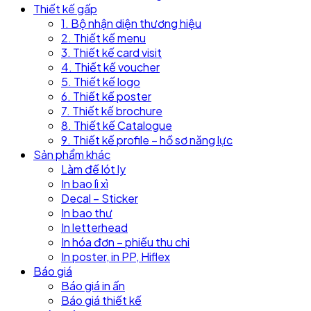
Thiết kế gấp
1. Bộ nhận diện thương hiệu
2. Thiết kế menu
3. Thiết kế card visit
4. Thiết kế voucher
5. Thiết kế logo
6. Thiết kế poster
7. Thiết kế brochure
8. Thiết kế Catalogue
9. Thiết kế profile – hồ sơ năng lực
Sản phẩm khác
Làm đế lót ly
In bao lì xì
Decal – Sticker
In bao thư
In letterhead
In hóa đơn – phiếu thu chi
In poster, in PP, Hiflex
Báo giá
Báo giá in ấn
Báo giá thiết kế