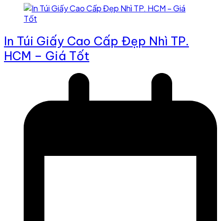
In Túi Giấy Cao Cấp Đẹp Nhì TP.
HCM – Giá Tốt