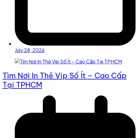
July 28, 2026
Tìm Nơi In Thẻ Vip Số Ít – Cao Cấp
Tại TPHCM