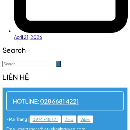
April 21, 2026
Search
LIÊN HỆ
HOTLINE:
028 6681 4221
- Mai Trang
|
0974 748 721
Zalo
Viber
Email: maitrang@thietkekhainguyen.com