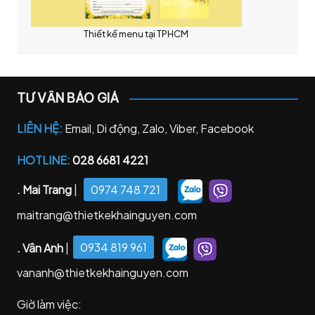
Thiết kế menu tại TPHCM
TƯ VẤN BÁO GIÁ
LIÊN HỆ:
Email, Di động, Zalo, Viber, Facebook
HOTLINE:
028 6681 4221
. Mai Trang
|
0974 748 721
maitrang@thietkekhainguyen.com
. Vân Anh
|
0934 819 961
vananh@thietkekhainguyen.com
Giờ làm việc: