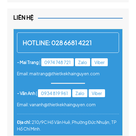
LIÊN HỆ
HOTLINE:
028 6681 4221
- Mai Trang
|
0974 748 721
Zalo
Viber
Email: maitrang@thietkekhainguyen.com
- Vân Anh
|
0934 819 961
Zalo
Viber
Email: vananh@thietkekhainguyen.com
Địa chỉ:
210/9C Hồ Văn Huê, Phường Đức Nhuận, TP
Hồ Chí Minh.