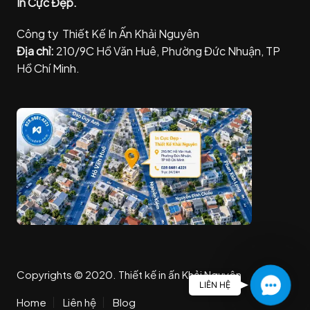
In Cực Đẹp.
Công ty Thiết Kế In Ấn Khải Nguyên
Địa chỉ:
210/9C Hồ Văn Huê, Phường Đức Nhuận, TP
Hồ Chí Minh.
Copyrights © 2020. Thiết kế in ấn Khải Nguyên
C
LIÊN HỆ
o
Home
Liên hệ
Blog