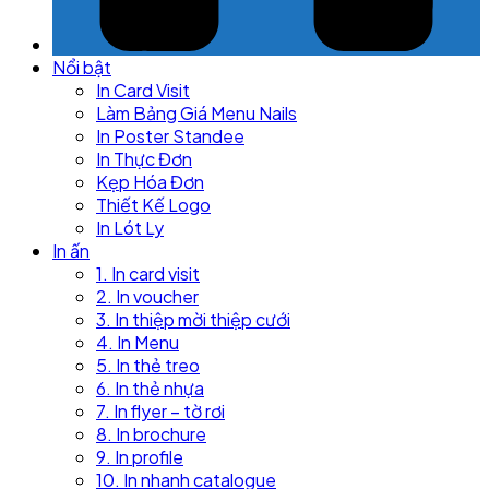
Nổi bật
In Card Visit
Làm Bảng Giá Menu Nails
In Poster Standee
In Thực Đơn
Kẹp Hóa Đơn
Thiết Kế Logo
In Lót Ly
In ấn
1. In card visit
2. In voucher
3. In thiệp mời thiệp cưới
4. In Menu
5. In thẻ treo
6. In thẻ nhựa
7. In flyer – tờ rơi
8. In brochure
9. In profile
10. In nhanh catalogue