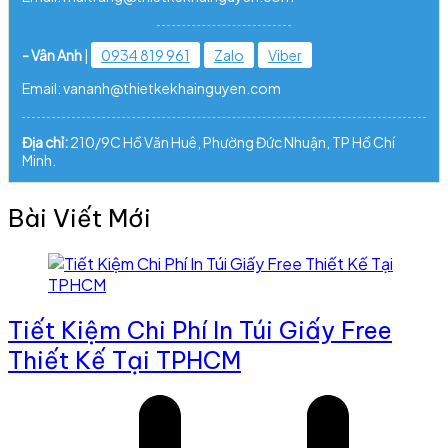
- Vân Anh
|
0934 819 961
Zalo
Viber
Email: vananh@thietkekhainguyen.com
Địa chỉ:
210/9C Hồ Văn Huê, Phường Đức Nhuận, TP Hồ Chí
Minh.
Bài Viết Mới
Tiết Kiệm Chi Phí In Túi Giấy Free
Thiết Kế Tại TPHCM