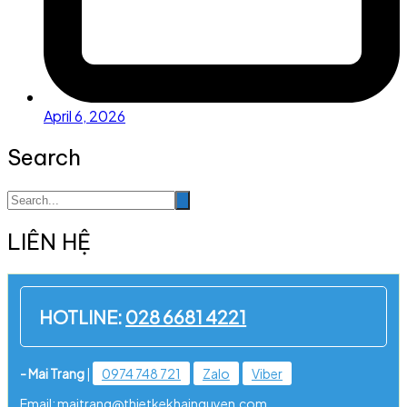
April 6, 2026
Search
LIÊN HỆ
HOTLINE:
028 6681 4221
- Mai Trang
|
0974 748 721
Zalo
Viber
Email: maitrang@thietkekhainguyen.com