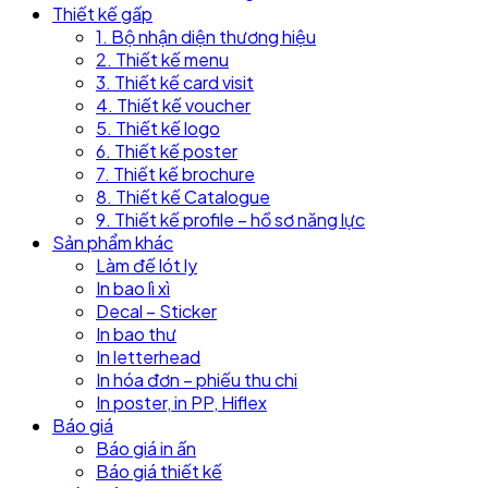
Thiết kế gấp
1. Bộ nhận diện thương hiệu
2. Thiết kế menu
3. Thiết kế card visit
4. Thiết kế voucher
5. Thiết kế logo
6. Thiết kế poster
7. Thiết kế brochure
8. Thiết kế Catalogue
9. Thiết kế profile – hồ sơ năng lực
Sản phẩm khác
Làm đế lót ly
In bao lì xì
Decal – Sticker
In bao thư
In letterhead
In hóa đơn – phiếu thu chi
In poster, in PP, Hiflex
Báo giá
Báo giá in ấn
Báo giá thiết kế