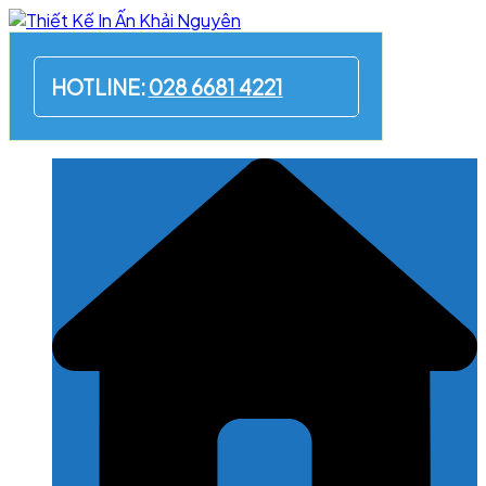
Skip
to
content
HOTLINE:
028 6681 4221