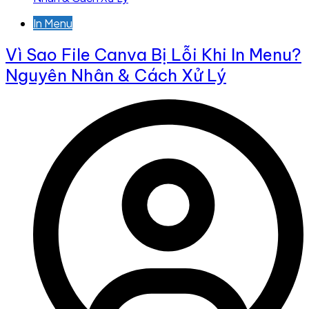
In Menu
Vì Sao File Canva Bị Lỗi Khi In Menu?
Nguyên Nhân & Cách Xử Lý