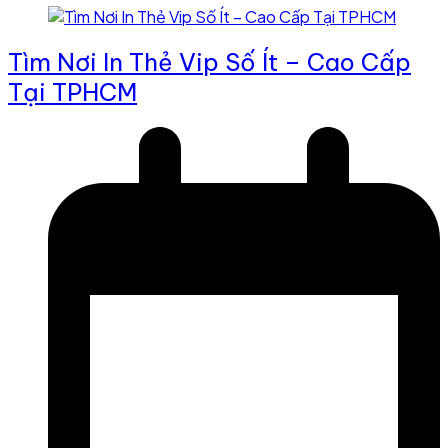
Tìm Nơi In Thẻ Vip Số Ít – Cao Cấp
Tại TPHCM