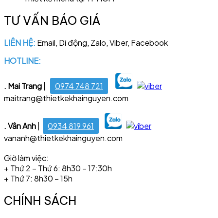
TƯ VẤN BÁO GIÁ
LIÊN HỆ:
Email, Di động, Zalo, Viber, Facebook
HOTLINE:
028 6681 4221
. Mai Trang
|
0974 748 721
maitrang@thietkekhainguyen.com
. Vân Anh
|
0934 819 961
vananh@thietkekhainguyen.com
Giờ làm việc:
+ Thứ 2 – Thứ 6: 8h30 – 17:30h
+ Thứ 7: 8h30 – 15h
CHÍNH SÁCH