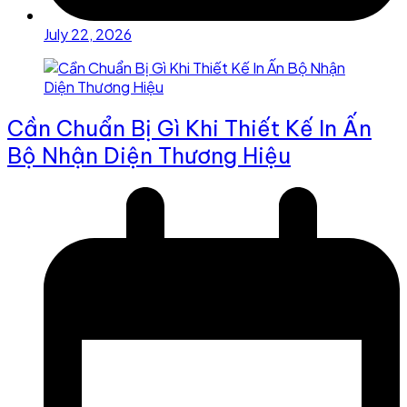
July 22, 2026
Cần Chuẩn Bị Gì Khi Thiết Kế In Ấn
Bộ Nhận Diện Thương Hiệu