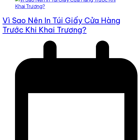
Vì Sao Nên In Túi Giấy Cửa Hàng
Trước Khi Khai Trương?