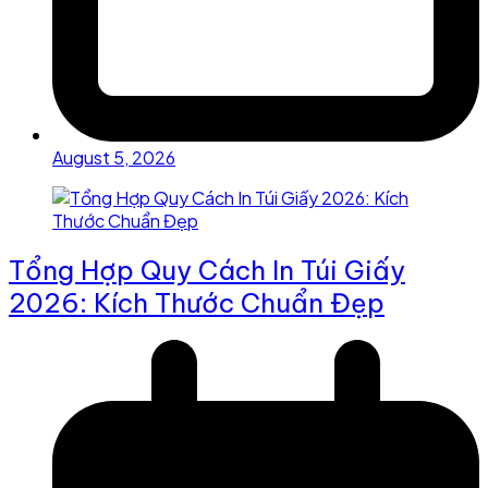
August 5, 2026
Tổng Hợp Quy Cách In Túi Giấy
2026: Kích Thước Chuẩn Đẹp