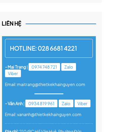
LIÊN HỆ
HOTLINE:
028 6681 4221
- Mai Trang
|
0974 748 721
Zalo
Viber
Email: maitrang@thietkekhainguyen.com
- Vân Anh
|
0934 819 961
Zalo
Viber
Email: vananh@thietkekhainguyen.com
Địa chỉ:
210/9C Hồ Văn Huê, Phường Đức