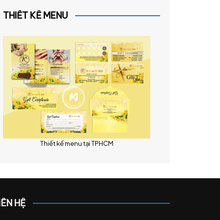
THIẾT KẾ MENU
Thiết kế menu tại TPHCM
IÊN HỆ