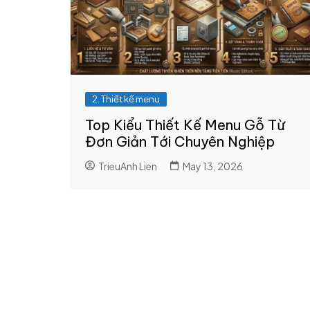
8. In brochure
8. Thiết kế Cata
9. In profile
9. Thiết kế profil
năng lực
10. In nhanh catalogue
2. Thiết kế menu
Top Kiểu Thiết Kế Menu Gỗ Từ
Đơn Giản Tới Chuyên Nghiệp
TrieuAnh Lien
May 13, 2026