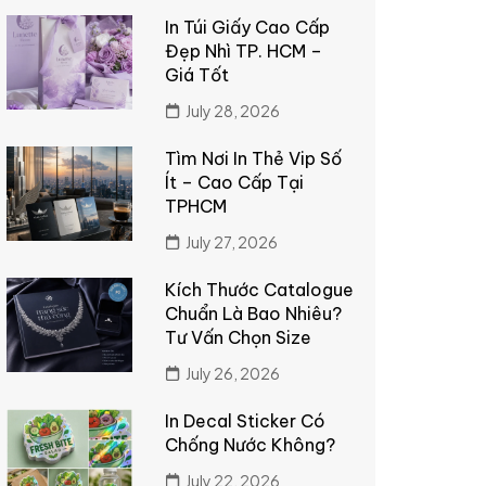
In Túi Giấy Cao Cấp
Đẹp Nhì TP. HCM –
Giá Tốt
July 28, 2026
Tìm Nơi In Thẻ Vip Số
Ít – Cao Cấp Tại
TPHCM
July 27, 2026
Kích Thước Catalogue
Chuẩn Là Bao Nhiêu?
Tư Vấn Chọn Size
July 26, 2026
In Decal Sticker Có
Chống Nước Không?
July 22, 2026