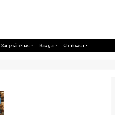
Sản phẩm khác
Báo giá
Chính sách
hương hiệu
Làm đế lót ly
Báo giá in ấn
Liên hệ
In bao lì xì
Báo giá thiết kế
Về chúng tôi
sit
Decal – Sticker
About us
er
In bao thư
Thông Tin Pháp Lý
In letterhead
Điều Khoản Dịch Vụ
r
In hóa đơn – phiếu thu chi
Chính Sách Bảo Mật
ure
In poster, in PP, Hiflex
Privacy Policy