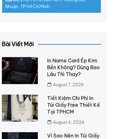
Nhuận, TP Hồ Chí Minh.
Bài Viết Mới
In Name Card Ép Kim
Bền Không? Dùng Bao
Lâu Thì Thay?
August 7, 2026
Tiết Kiệm Chi Phí In
Túi Giấy Free Thiết Kế
Tại TPHCM
August 6, 2026
Vì Sao Nên In Túi Giấy