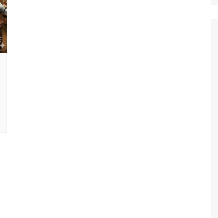
logue
Chính sách đổi trả / in lại /
hoàn tiền
e – hồ sơ
Chính sách giao hàng
Chính sách mua hàng/
thanh toán