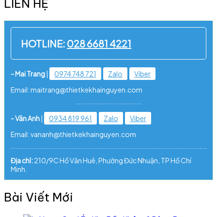
LIÊN HỆ
HOTLINE:
028 6681 4221
- Mai Trang
|
0974 748 721
Zalo
Viber
Email: maitrang@thietkekhainguyen.com
- Vân Anh
|
0934 819 961
Zalo
Viber
Email: vananh@thietkekhainguyen.com
Địa chỉ:
210/9C Hồ Văn Huê, Phường Đức Nhuận, TP Hồ Chí
Minh.
Bài Viết Mới