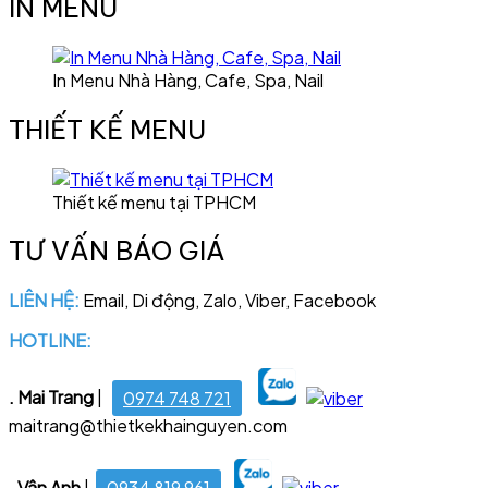
IN MENU
In Menu Nhà Hàng, Cafe, Spa, Nail
THIẾT KẾ MENU
Thiết kế menu tại TPHCM
TƯ VẤN BÁO GIÁ
LIÊN HỆ:
Email, Di động, Zalo, Viber, Facebook
HOTLINE:
028 6681 4221
. Mai Trang
|
0974 748 721
maitrang@thietkekhainguyen.com
. Vân Anh
|
0934 819 961