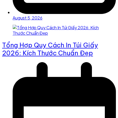
August 5, 2026
Tổng Hợp Quy Cách In Túi Giấy
2026: Kích Thước Chuẩn Đẹp