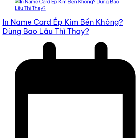
In Name Card Ép Kim Bền Không?
Dùng Bao Lâu Thì Thay?