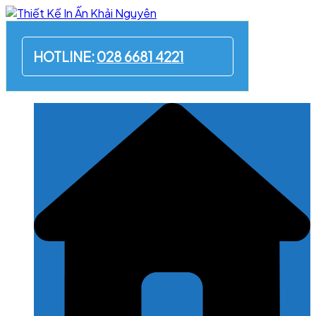
Skip
to
content
HOTLINE:
028 6681 4221