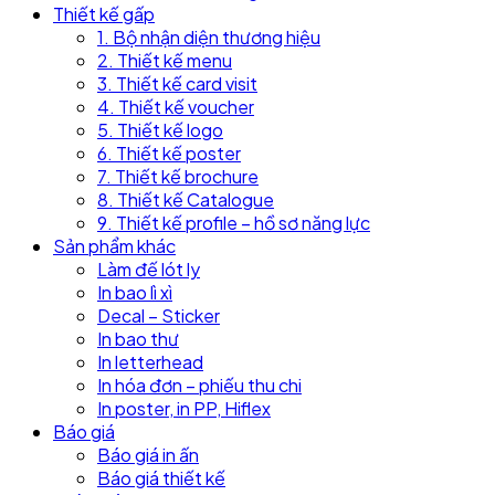
Thiết kế gấp
1. Bộ nhận diện thương hiệu
2. Thiết kế menu
3. Thiết kế card visit
4. Thiết kế voucher
5. Thiết kế logo
6. Thiết kế poster
7. Thiết kế brochure
8. Thiết kế Catalogue
9. Thiết kế profile – hồ sơ năng lực
Sản phẩm khác
Làm đế lót ly
In bao lì xì
Decal – Sticker
In bao thư
In letterhead
In hóa đơn – phiếu thu chi
In poster, in PP, Hiflex
Báo giá
Báo giá in ấn
Báo giá thiết kế