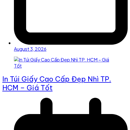
August 3, 2026
In Túi Giấy Cao Cấp Đẹp Nhì TP.
HCM – Giá Tốt