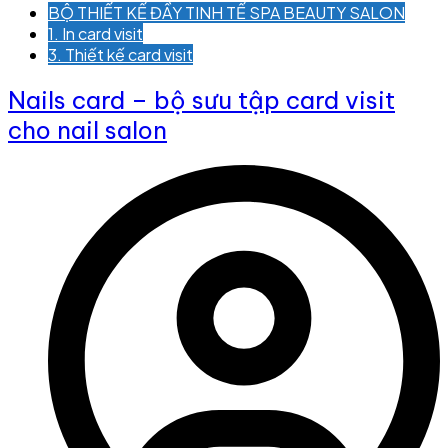
BỘ THIẾT KẾ ĐẦY TINH TẾ SPA BEAUTY SALON
1. In card visit
3. Thiết kế card visit
Nails card – bộ sưu tập card visit
cho nail salon