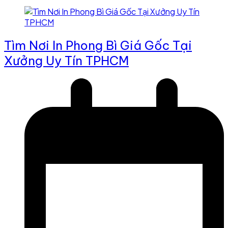
Tìm Nơi In Phong Bì Giá Gốc Tại
Xưởng Uy Tín TPHCM