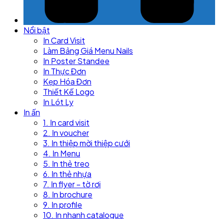
Nổi bật
In Card Visit
Làm Bảng Giá Menu Nails
In Poster Standee
In Thực Đơn
Kẹp Hóa Đơn
Thiết Kế Logo
In Lót Ly
In ấn
1. In card visit
2. In voucher
3. In thiệp mời thiệp cưới
4. In Menu
5. In thẻ treo
6. In thẻ nhựa
7. In flyer – tờ rơi
8. In brochure
9. In profile
10. In nhanh catalogue