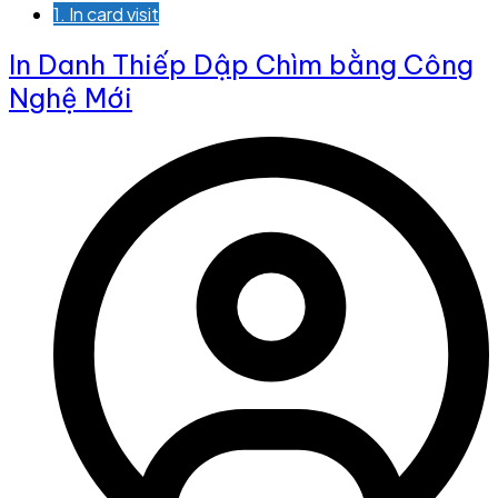
1. In card visit
In Danh Thiếp Dập Chìm bằng Công
Nghệ Mới