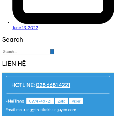
June 13, 2022
Search
LIÊN HỆ
HOTLINE:
028 6681 4221
- Mai Trang
|
0974 748 721
Zalo
Viber
Email: maitrang@thietkekhainguyen.com