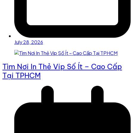
July 28, 2026
Tìm Nơi In Thẻ Vip Số Ít – Cao Cấp
Tại TPHCM