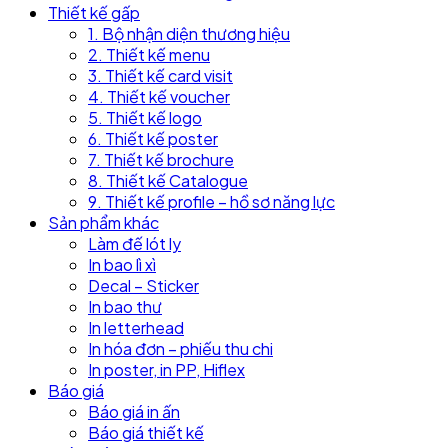
Thiết kế gấp
1. Bộ nhận diện thương hiệu
2. Thiết kế menu
3. Thiết kế card visit
4. Thiết kế voucher
5. Thiết kế logo
6. Thiết kế poster
7. Thiết kế brochure
8. Thiết kế Catalogue
9. Thiết kế profile – hồ sơ năng lực
Sản phẩm khác
Làm đế lót ly
In bao lì xì
Decal – Sticker
In bao thư
In letterhead
In hóa đơn – phiếu thu chi
In poster, in PP, Hiflex
Báo giá
Báo giá in ấn
Báo giá thiết kế