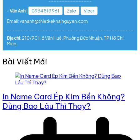
- Vân Anh
|
0934 819 961
Zalo
Viber
Email: vananh@thietkekhainguyen.com
Địa chỉ:
210/9C Hồ Văn Huê, Phường Đức Nhuận, TP Hồ Chí
Minh.
Bài Viết Mới
In Name Card Ép Kim Bền Không?
Dùng Bao Lâu Thì Thay?