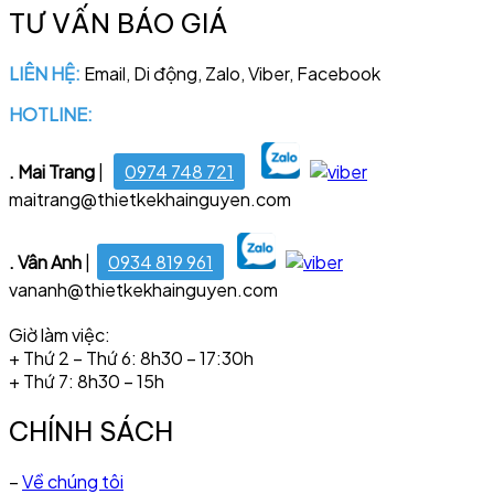
TƯ VẤN BÁO GIÁ
LIÊN HỆ:
Email, Di động, Zalo, Viber, Facebook
HOTLINE:
028 6681 4221
. Mai Trang
|
0974 748 721
maitrang@thietkekhainguyen.com
. Vân Anh
|
0934 819 961
vananh@thietkekhainguyen.com
Giờ làm việc:
+ Thứ 2 – Thứ 6: 8h30 – 17:30h
+ Thứ 7: 8h30 – 15h
CHÍNH SÁCH
–
Về chúng tôi