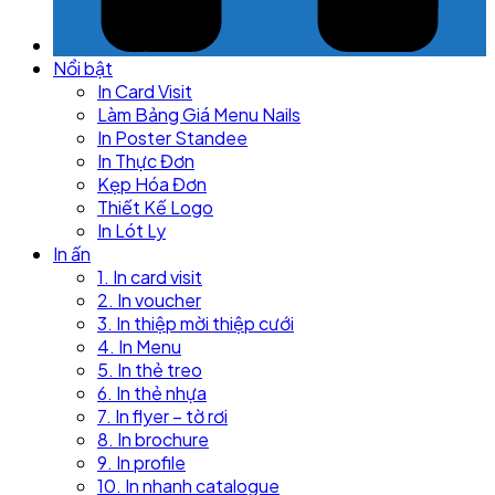
Nổi bật
In Card Visit
Làm Bảng Giá Menu Nails
In Poster Standee
In Thực Đơn
Kẹp Hóa Đơn
Thiết Kế Logo
In Lót Ly
In ấn
1. In card visit
2. In voucher
3. In thiệp mời thiệp cưới
4. In Menu
5. In thẻ treo
6. In thẻ nhựa
7. In flyer – tờ rơi
8. In brochure
9. In profile
10. In nhanh catalogue