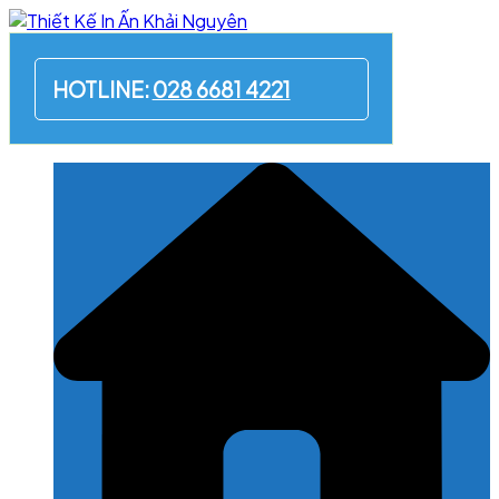
Skip
to
content
HOTLINE:
028 6681 4221