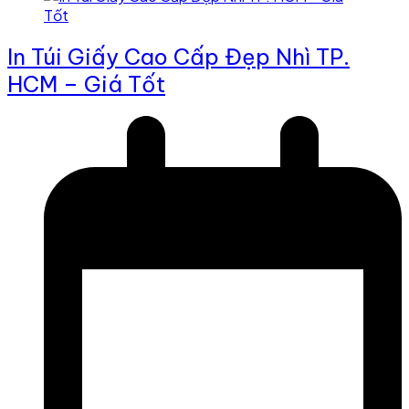
In Túi Giấy Cao Cấp Đẹp Nhì TP.
HCM – Giá Tốt