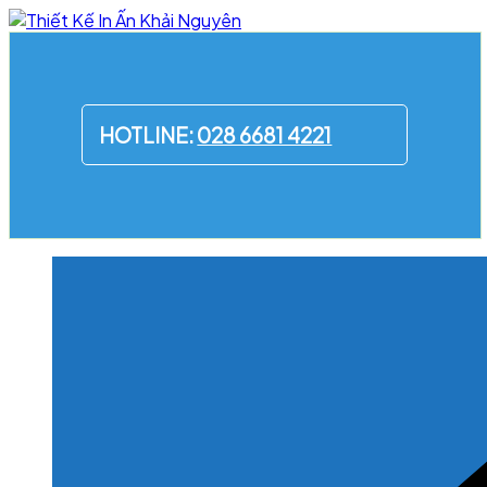
Skip
to
content
HOTLINE:
028 6681 4221