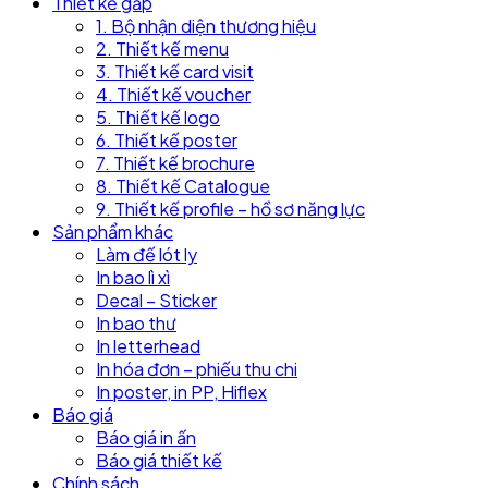
Thiết kế gấp
1. Bộ nhận diện thương hiệu
2. Thiết kế menu
3. Thiết kế card visit
4. Thiết kế voucher
5. Thiết kế logo
6. Thiết kế poster
7. Thiết kế brochure
8. Thiết kế Catalogue
9. Thiết kế profile – hồ sơ năng lực
Sản phẩm khác
Làm đế lót ly
In bao lì xì
Decal – Sticker
In bao thư
In letterhead
In hóa đơn – phiếu thu chi
In poster, in PP, Hiflex
Báo giá
Báo giá in ấn
Báo giá thiết kế
Chính sách