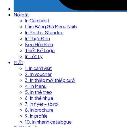
Nổi bật
In Card Visit
Làm Bảng Giá Menu Nails
In Poster Standee
In Thực Đơn
Kẹp Hóa Đơn
Thiết Kế Logo
In Lót Ly
In ấn
1. In card visit
2. In voucher
3. In thiệp mời thiệp cưới
4. In Menu
5. In thẻ treo
6. In thẻ nhựa
7. In flyer – tờ rơi
8. In brochure
9. In profile
10. In nhanh catalogue