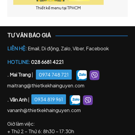
Thiết kế menu tại TPHCM
TƯ VẤN BÁO GIÁ
LIÊN HỆ:
Email, Di động, Zalo, Viber, Facebook
HOTLINE:
028 6681 4221
. Mai Trang
|
0974 748 721
maitrang@thietkekhainguyen.com
. Vân Anh
|
0934 819 961
vananh@thietkekhainguyen.com
Giờ làm việc:
+ Thứ 2 – Thứ 6: 8h30 – 17:30h