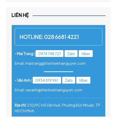
LIÊN HỆ
HOTLINE:
028 6681 4221
- Mai Trang
|
0974 748 721
Zalo
Viber
Email: maitrang@thietkekhainguyen.com
- Vân Anh
|
0934 819 961
Zalo
Viber
Email: vananh@thietkekhainguyen.com
Địa chỉ:
210/9C Hồ Văn Huê, Phường Đức Nhuận, TP
Hồ Chí Minh.