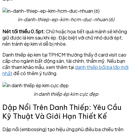
in-danh-thiep-ep-kim-hcm-duc-nhuan (6)
Nét tối thiểu 0.5pt:
Chữ hoặc họa tiết quá mảnh sẽ không
giữ được lá kim sau khi ép. Đặc biệt với chữ nhỏ dưới 6pt,
nên tránh ép kim vì dễ bị nhòe.
Danh thiếp ép kim tại TPHCM thường thấy ở card visit cao
cấp cho ngành bất động sản, tài chính, thẩm mỹ. Nếu bạn
cần tham khảo mẫu, xem thêm tại
danh thiếp bồi ba lớp mới
nhất
để có thêm ý tưởng.
in danh thiếp ép kim cực đẹp
Dập Nổi Trên Danh Thiếp: Yêu Cầu
Kỹ Thuật Và Giới Hạn Thiết Kế
Dập nổi (embossing) tạo hiệu ứng phù điêu ba chiều trên