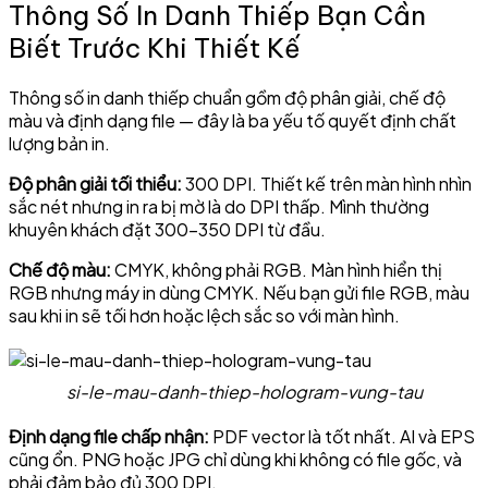
Thông Số In Danh Thiếp Bạn Cần
Biết Trước Khi Thiết Kế
Thông số in danh thiếp chuẩn gồm độ phân giải, chế độ
màu và định dạng file — đây là ba yếu tố quyết định chất
lượng bản in.
Độ phân giải tối thiểu:
300 DPI. Thiết kế trên màn hình nhìn
sắc nét nhưng in ra bị mờ là do DPI thấp. Mình thường
khuyên khách đặt 300–350 DPI từ đầu.
Chế độ màu:
CMYK, không phải RGB. Màn hình hiển thị
RGB nhưng máy in dùng CMYK. Nếu bạn gửi file RGB, màu
sau khi in sẽ tối hơn hoặc lệch sắc so với màn hình.
si-le-mau-danh-thiep-hologram-vung-tau
Định dạng file chấp nhận:
PDF vector là tốt nhất. AI và EPS
cũng ổn. PNG hoặc JPG chỉ dùng khi không có file gốc, và
phải đảm bảo đủ 300 DPI.