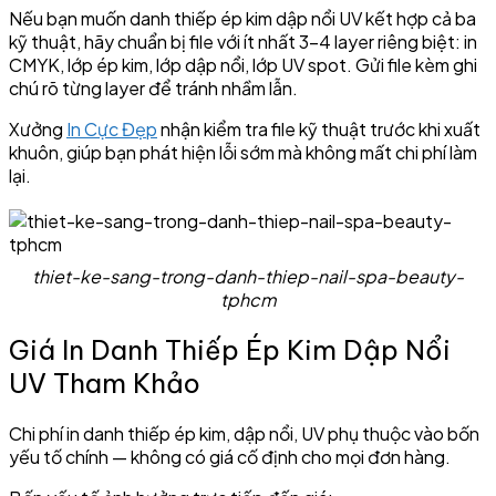
Nếu bạn muốn danh thiếp ép kim dập nổi UV kết hợp cả ba
kỹ thuật, hãy chuẩn bị file với ít nhất 3–4 layer riêng biệt: in
CMYK, lớp ép kim, lớp dập nổi, lớp UV spot. Gửi file kèm ghi
chú rõ từng layer để tránh nhầm lẫn.
Xưởng
In Cực Đẹp
nhận kiểm tra file kỹ thuật trước khi xuất
khuôn, giúp bạn phát hiện lỗi sớm mà không mất chi phí làm
lại.
thiet-ke-sang-trong-danh-thiep-nail-spa-beauty-
tphcm
Giá In Danh Thiếp Ép Kim Dập Nổi
UV Tham Khảo
Chi phí in danh thiếp ép kim, dập nổi, UV phụ thuộc vào bốn
yếu tố chính — không có giá cố định cho mọi đơn hàng.