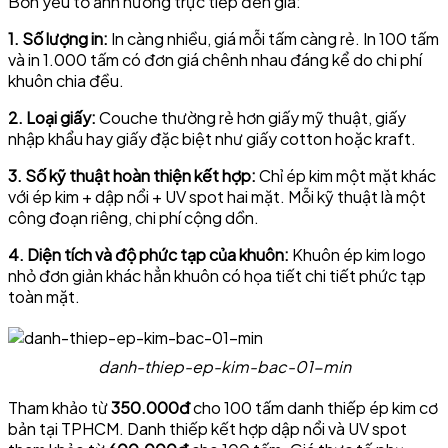
Bốn yếu tố ảnh hưởng trực tiếp đến giá:
1. Số lượng in:
In càng nhiều, giá mỗi tấm càng rẻ. In 100 tấm
và in 1.000 tấm có đơn giá chênh nhau đáng kể do chi phí
khuôn chia đều.
2. Loại giấy:
Couche thường rẻ hơn giấy mỹ thuật, giấy
nhập khẩu hay giấy đặc biệt như giấy cotton hoặc kraft.
3. Số kỹ thuật hoàn thiện kết hợp:
Chỉ ép kim một mặt khác
với ép kim + dập nổi + UV spot hai mặt. Mỗi kỹ thuật là một
công đoạn riêng, chi phí cộng dồn.
4. Diện tích và độ phức tạp của khuôn:
Khuôn ép kim logo
nhỏ đơn giản khác hẳn khuôn có họa tiết chi tiết phức tạp
toàn mặt.
danh-thiep-ep-kim-bac-01-min
Tham khảo từ
350.000đ
cho 100 tấm danh thiếp ép kim cơ
bản tại TPHCM. Danh thiếp kết hợp dập nổi và UV spot