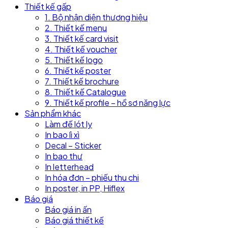
Thiết kế gấp
1. Bộ nhận diện thương hiệu
2. Thiết kế menu
3. Thiết kế card visit
4. Thiết kế voucher
5. Thiết kế logo
6. Thiết kế poster
7. Thiết kế brochure
8. Thiết kế Catalogue
9. Thiết kế profile – hồ sơ năng lực
Sản phẩm khác
Làm đế lót ly
In bao lì xì
Decal – Sticker
In bao thư
In letterhead
In hóa đơn – phiếu thu chi
In poster, in PP, Hiflex
Báo giá
Báo giá in ấn
Báo giá thiết kế