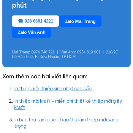
phút
☎ 028 6681 4221
Zalo Mai Trang
Zalo Vân Anh
Mai Trang: 0974 748 721 | Vân Anh: 0934 819 961 | 210/9C
Hồ Văn Huê, P. Đức Nhuận, TP.HCM
Xem thêm các bài viết liên quan:
In thiệp mời, thiệp sinh nhật cao cấp
In thiệp mời kraft – miễn phí thiết kế thiệp mời giấy
kraft
In bao thư tam giác – bao thư làm thiệp mời sang
trọng.