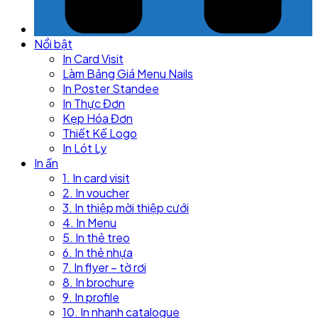
Nổi bật
In Card Visit
Làm Bảng Giá Menu Nails
In Poster Standee
In Thực Đơn
Kẹp Hóa Đơn
Thiết Kế Logo
In Lót Ly
In ấn
1. In card visit
2. In voucher
3. In thiệp mời thiệp cưới
4. In Menu
5. In thẻ treo
6. In thẻ nhựa
7. In flyer – tờ rơi
8. In brochure
9. In profile
10. In nhanh catalogue