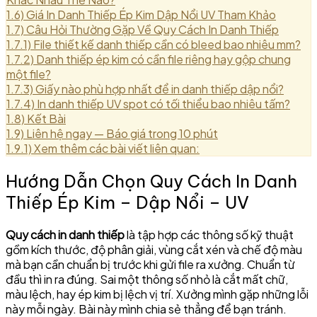
1.6)
Giá In Danh Thiếp Ép Kim Dập Nổi UV Tham Khảo
1.7)
Câu Hỏi Thường Gặp Về Quy Cách In Danh Thiếp
1.7.1)
File thiết kế danh thiếp cần có bleed bao nhiêu mm?
1.7.2)
Danh thiếp ép kim có cần file riêng hay gộp chung
một file?
1.7.3)
Giấy nào phù hợp nhất để in danh thiếp dập nổi?
1.7.4)
In danh thiếp UV spot có tối thiểu bao nhiêu tấm?
1.8)
Kết Bài
1.9)
Liên hệ ngay — Báo giá trong 10 phút
1.9.1)
Xem thêm các bài viết liên quan:
Hướng Dẫn Chọn Quy Cách In Danh
Thiếp Ép Kim – Dập Nổi – UV
Quy cách in danh thiếp
là tập hợp các thông số kỹ thuật
gồm kích thước, độ phân giải, vùng cắt xén và chế độ màu
mà bạn cần chuẩn bị trước khi gửi file ra xưởng. Chuẩn từ
đầu thì in ra đúng. Sai một thông số nhỏ là cắt mất chữ,
màu lệch, hay ép kim bị lệch vị trí. Xưởng mình gặp những lỗi
này mỗi ngày. Bài này mình chia sẻ thẳng để bạn tránh.