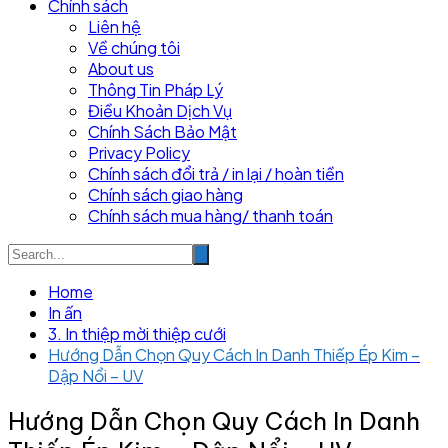
Chính sách
Liên hệ
Về chúng tôi
About us
Thông Tin Pháp Lý
Điều Khoản Dịch Vụ
Chính Sách Bảo Mật
Privacy Policy
Chính sách đổi trả / in lại / hoàn tiền
Chính sách giao hàng
Chính sách mua hàng/ thanh toán
Home
In ấn
3. In thiệp mời thiệp cưới
Hướng Dẫn Chọn Quy Cách In Danh Thiếp Ép Kim –
Dập Nổi – UV
Hướng Dẫn Chọn Quy Cách In Danh