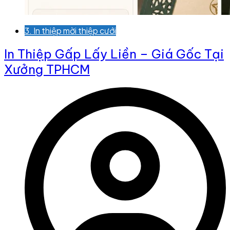
3. In thiệp mời thiệp cưới
In Thiệp Gấp Lấy Liền – Giá Gốc Tại
Xưởng TPHCM