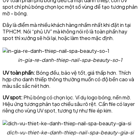
UV toàn phần phủ bóng đều cả mặt danh thiếp, còn UV
spot chỉ phủ bóng chọn lọc một số vùng để tạo tương phản
mờ – bóng.
Đây là điểm mà nhiều khách hàng nhầm nhất khi đặt in tại
TPHCM. Nói “phủ UV” mà không nói rõ là toàn phần hay
spot thì xưởng sẽ hỏi lại, hoặc làm theo mặc định.
in-gia-re-danh-thiep-nail-spa-beauty-so-1
UV toàn phần:
Bóng đều, bảo vệ tốt, giá thấp hơn. Thích
hợp cho danh thiếp thông thường muốn có độ bền cao và
màu sắc sắc nét hơn.
UV spot:
Phủ bóng có chọn lọc. Ví dụ logo bóng, nền mờ.
Hiệu ứng tương phản tạo chiều sâu rõ rệt. Cần file có layer
riêng cho vùng UV spot, tương tự như file ép kim.
dich-vu-thiet-ke-danh-thiep-nail-spa-beauty-gia-si