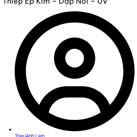
Thiếp Ép Kim – Dập Nổi – UV
TrieuAnh Lien