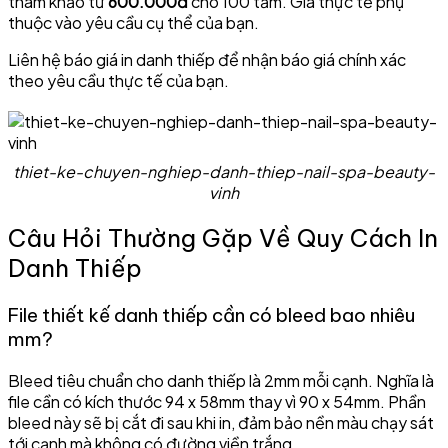
tham khảo từ
600.000đ
cho 100 tấm. Giá thực tế phụ
thuộc vào yêu cầu cụ thể của bạn.
Liên hệ báo giá in danh thiếp để nhận báo giá chính xác
theo yêu cầu thực tế của bạn.
thiet-ke-chuyen-nghiep-danh-thiep-nail-spa-beauty-
vinh
Câu Hỏi Thường Gặp Về Quy Cách In
Danh Thiếp
File thiết kế danh thiếp cần có bleed bao nhiêu
mm?
Bleed tiêu chuẩn cho danh thiếp là 2mm mỗi cạnh. Nghĩa là
file cần có kích thước 94 x 58mm thay vì 90 x 54mm. Phần
bleed này sẽ bị cắt đi sau khi in, đảm bảo nền màu chạy sát
tới cạnh mà không có đường viền trắng.