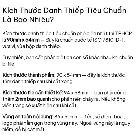
Kích Thước Danh Thiếp Tiêu Chuẩn
Là Bao Nhiêu?
Kích thước danh thiếp tiêu chuẩn phổ biến nhất tại TPHCM
là
90mm x 54mm
— đây là chuẩn quốc tế ISO 7810 ID-1,
vừa ví, vừa hộp danh thiếp.
Tuy nhiên, bạn cần phân biệt ba con số khác nhau khi chuẩn
bị file:
Kích thước thành phẩm:
90 x 54mm — đây là kích thước
tấm danh thiếp sau khi cắt xong.
Kích thước file cần thiết kế:
94 x 58mm — bạn phải cộng
thêm
2mm bao quanh
cho phần nền chảy ra. Nếu không,
viền trắng sẽ xuất hiện sau khi cắt.
Vùng an toàn nội dung:
86 x 50mm — tên, số điện thoại,
logo phải nằm gọn trong vùng này. Ngoài vùng này là nguy
hiểm, dễ bị cắt mất.