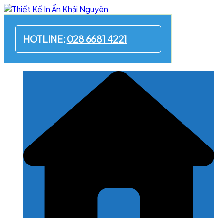
Skip
to
content
HOTLINE:
028 6681 4221