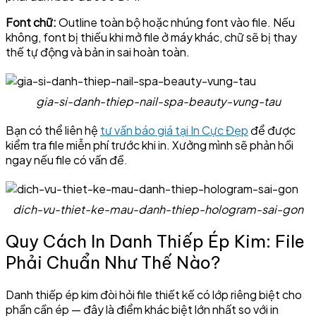
Font chữ:
Outline toàn bộ hoặc nhúng font vào file. Nếu
không, font bị thiếu khi mở file ở máy khác, chữ sẽ bị thay
thế tự động và bản in sai hoàn toàn.
gia-si-danh-thiep-nail-spa-beauty-vung-tau
Bạn có thể liên hệ
tư vấn báo giá tại In Cực Đẹp
để được
kiểm tra file miễn phí trước khi in. Xưởng mình sẽ phản hồi
ngay nếu file có vấn đề.
dich-vu-thiet-ke-mau-danh-thiep-hologram-sai-gon
Quy Cách In Danh Thiếp Ép Kim: File
Phải Chuẩn Như Thế Nào?
Danh thiếp ép kim đòi hỏi file thiết kế có lớp riêng biệt cho
phần cần ép — đây là điểm khác biệt lớn nhất so với in