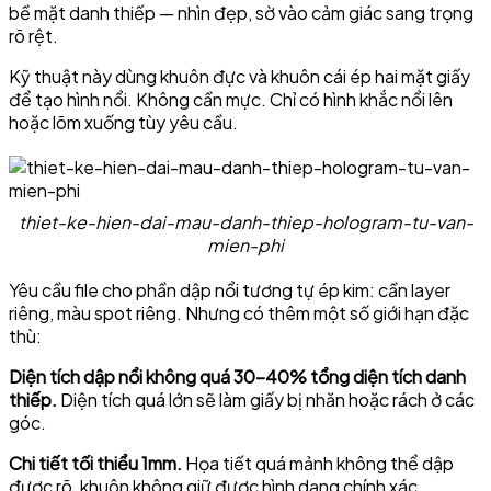
bề mặt danh thiếp — nhìn đẹp, sờ vào cảm giác sang trọng
rõ rệt.
Kỹ thuật này dùng khuôn đực và khuôn cái ép hai mặt giấy
để tạo hình nổi. Không cần mực. Chỉ có hình khắc nổi lên
hoặc lõm xuống tùy yêu cầu.
thiet-ke-hien-dai-mau-danh-thiep-hologram-tu-van-
mien-phi
Yêu cầu file cho phần dập nổi tương tự ép kim: cần layer
riêng, màu spot riêng. Nhưng có thêm một số giới hạn đặc
thù:
Diện tích dập nổi không quá 30–40% tổng diện tích danh
thiếp.
Diện tích quá lớn sẽ làm giấy bị nhăn hoặc rách ở các
góc.
Chi tiết tối thiểu 1mm.
Họa tiết quá mảnh không thể dập
được rõ, khuôn không giữ được hình dạng chính xác.