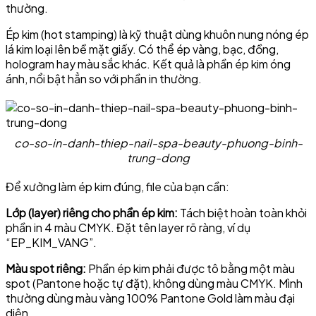
thường.
Ép kim (hot stamping) là kỹ thuật dùng khuôn nung nóng ép
lá kim loại lên bề mặt giấy. Có thể ép vàng, bạc, đồng,
hologram hay màu sắc khác. Kết quả là phần ép kim óng
ánh, nổi bật hẳn so với phần in thường.
co-so-in-danh-thiep-nail-spa-beauty-phuong-binh-
trung-dong
Để xưởng làm ép kim đúng, file của bạn cần:
Lớp (layer) riêng cho phần ép kim:
Tách biệt hoàn toàn khỏi
phần in 4 màu CMYK. Đặt tên layer rõ ràng, ví dụ
“EP_KIM_VANG”.
Màu spot riêng:
Phần ép kim phải được tô bằng một màu
spot (Pantone hoặc tự đặt), không dùng màu CMYK. Mình
thường dùng màu vàng 100% Pantone Gold làm màu đại
diện.