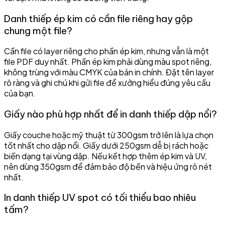
Danh thiếp ép kim có cần file riêng hay gộp
chung một file?
Cần file có layer riêng cho phần ép kim, nhưng vẫn là một
file PDF duy nhất. Phần ép kim phải dùng màu spot riêng,
không trùng với màu CMYK của bản in chính. Đặt tên layer
rõ ràng và ghi chú khi gửi file để xưởng hiểu đúng yêu cầu
của bạn.
Giấy nào phù hợp nhất để in danh thiếp dập nổi?
Giấy couche hoặc mỹ thuật từ 300gsm trở lên là lựa chọn
tốt nhất cho dập nổi. Giấy dưới 250gsm dễ bị rách hoặc
biến dạng tại vùng dập. Nếu kết hợp thêm ép kim và UV,
nên dùng 350gsm để đảm bảo độ bền và hiệu ứng rõ nét
nhất.
In danh thiếp UV spot có tối thiểu bao nhiêu
tấm?