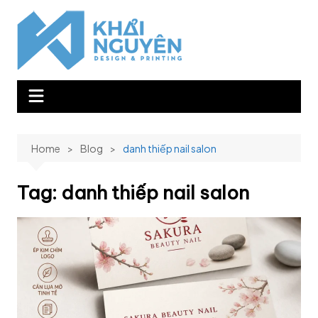
Skip
to
content
Home
Blog
danh thiếp nail salon
Tag:
danh thiếp nail salon