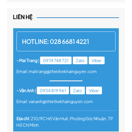
LIÊN HỆ
HOTLINE:
028 6681 4221
- Mai Trang
|
0974 748 721
Zalo
Viber
Email: maitrang@thietkekhainguyen.com
- Vân Anh
|
0934 819 961
Zalo
Viber
Email: vananh@thietkekhainguyen.com
Địa chỉ:
210/9C Hồ Văn Huê, Phường Đức Nhuận, TP
Hồ Chí Minh.