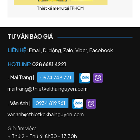
Thiết kế menu tại TPHCM
TƯ VẤN BÁO GIÁ
LIÊN HỆ:
Email, Di động, Zalo, Viber, Facebook
HOTLINE:
028 6681 4221
. Mai Trang
|
0974 748 721
maitrang@thietkekhainguyen.com
. Vân Anh
|
0934 819 961
vananh@thietkekhainguyen.com
Giờ làm việc:
+ Thứ 2 – Thứ 6: 8h30 – 17:30h