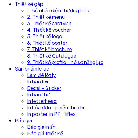
Thiết kế gấp
1. Bộ nhận diện thương hiệu
2. Thiết kế menu
3. Thiết kế card visit
4. Thiết kế voucher
5. Thiết kế logo
6. Thiết kế poster
7. Thiết kế brochure
8. Thiết kế Catalogue
9. Thiết kế profile – hồ sơ năng lực
Sản phẩm khác
Làm đế lót ly
In bao lì xì
Decal – Sticker
In bao thư
In letterhead
In hóa đơn – phiếu thu chi
In poster, in PP, Hiflex
Báo giá
Báo giá in ấn
Báo giá thiết kế