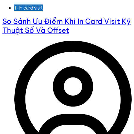
1. In card visit
So Sánh Ưu Điểm Khi In Card Visit Kỹ
Thuật Số Và Offset