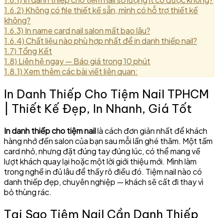
1.6.2)
Không có file thiết kế sẵn, mình có hỗ trợ thiết kế
không?
1.6.3)
In name card nail salon mất bao lâu?
1.6.4)
Chất liệu nào phù hợp nhất để in danh thiếp nail?
1.7)
Tổng Kết
1.8)
Liên hệ ngay — Báo giá trong 10 phút
1.8.1)
Xem thêm các bài viết liên quan:
In Danh Thiếp Cho Tiệm Nail TPHCM
| Thiết Kế Đẹp, In Nhanh, Giá Tốt
In danh thiếp cho tiệm nail
là cách đơn giản nhất để khách
hàng nhớ đến salon của bạn sau mỗi lần ghé thăm. Một tấm
card nhỏ, nhưng đặt đúng tay đúng lúc, có thể mang về
lượt khách quay lại hoặc một lời giới thiệu mới. Mình làm
trong nghề in đủ lâu để thấy rõ điều đó. Tiệm nail nào có
danh thiếp đẹp, chuyên nghiệp — khách sẽ cất đi thay vì
bỏ thùng rác.
Tại Sao Tiệm Nail Cần Danh Thiếp