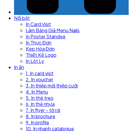
Nổi bật
In Card Visit
Làm Bảng Giá Menu Nails
In Poster Standee
In Thực Đơn
Kẹp Hóa Đơn
Thiết Kế Logo
In Lót Ly
In ấn
1. In card visit
2. In voucher
3. In thiệp mời thiệp cưới
4. In Menu
5. In thẻ treo
6. In thẻ nhựa
7. In flyer – tờ rơi
8. In brochure
9. In profile
10. In nhanh catalogue