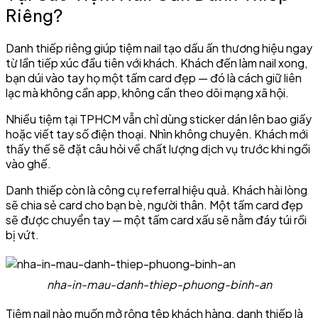
Riêng?
Danh thiếp riêng giúp tiệm nail tạo dấu ấn thương hiệu ngay
từ lần tiếp xúc đầu tiên với khách. Khách đến làm nail xong,
bạn dúi vào tay họ một tấm card đẹp — đó là cách giữ liên
lạc mà không cần app, không cần theo dõi mạng xã hội.
Nhiều tiệm tại TPHCM vẫn chỉ dùng sticker dán lên bao giấy
hoặc viết tay số điện thoại. Nhìn không chuyên. Khách mới
thấy thế sẽ đặt câu hỏi về chất lượng dịch vụ trước khi ngồi
vào ghế.
Danh thiếp còn là công cụ referral hiệu quả. Khách hài lòng
sẽ chia sẻ card cho bạn bè, người thân. Một tấm card đẹp
sẽ được chuyển tay — một tấm card xấu sẽ nằm đáy túi rồi
bị vứt.
nha-in-mau-danh-thiep-phuong-binh-an
Tiệm nail nào muốn mở rộng tệp khách hàng, danh thiếp là