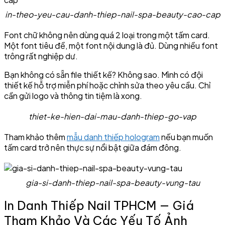
in-theo-yeu-cau-danh-thiep-nail-spa-beauty-cao-cap
Font chữ không nên dùng quá 2 loại trong một tấm card.
Một font tiêu đề, một font nội dung là đủ. Dùng nhiều font
trông rất nghiệp dư.
Bạn không có sẵn file thiết kế? Không sao. Mình có đội
thiết kế hỗ trợ miễn phí hoặc chỉnh sửa theo yêu cầu. Chỉ
cần gửi logo và thông tin tiệm là xong.
thiet-ke-hien-dai-mau-danh-thiep-go-vap
Tham khảo thêm
mẫu danh thiếp hologram
nếu bạn muốn
tấm card trở nên thực sự nổi bật giữa đám đông.
gia-si-danh-thiep-nail-spa-beauty-vung-tau
In Danh Thiếp Nail TPHCM — Giá
Tham Khảo Và Các Yếu Tố Ảnh