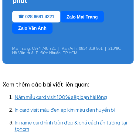
phút
☎ 028 6681 4221
Zalo Mai Trang
Zalo Vân Anh
Mai Trang: 0974 748 721 | Vân Anh: 0934 819 961 | 210/9C
Hồ Văn Huê, P. Đức Nhuận, TP.HCM
Xem thêm các bài viết liên quan:
Năm mẫu card visit 100% sếp bạn hài lòng
In card visit màu đen ép kim màu đen huyền bí
In name card hình tròn đẹp & phá cách ấn tượng tại
tphcm