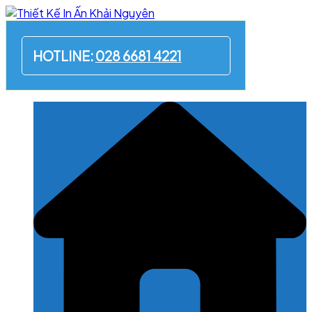
Skip
to
content
HOTLINE:
028 6681 4221