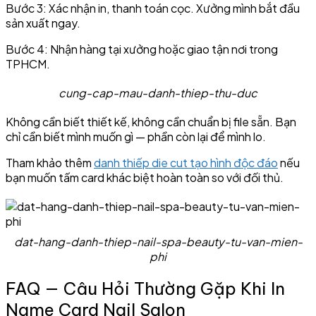
Bước 3: Xác nhận in, thanh toán cọc. Xưởng mình bắt đầu
sản xuất ngay.
Bước 4: Nhận hàng tại xưởng hoặc giao tận nơi trong
TPHCM.
cung-cap-mau-danh-thiep-thu-duc
Không cần biết thiết kế, không cần chuẩn bị file sẵn. Bạn
chỉ cần biết mình muốn gì — phần còn lại để mình lo.
Tham khảo thêm
danh thiếp die cut tạo hình độc đáo
nếu
bạn muốn tấm card khác biệt hoàn toàn so với đối thủ.
dat-hang-danh-thiep-nail-spa-beauty-tu-van-mien-
phi
FAQ — Câu Hỏi Thường Gặp Khi In
Name Card Nail Salon