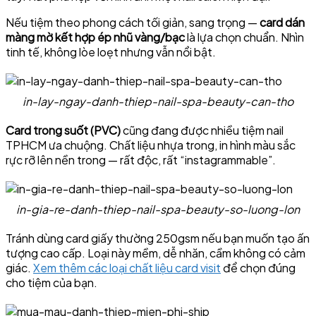
Nếu tiệm theo phong cách tối giản, sang trọng —
card dán
màng mờ kết hợp ép nhũ vàng/bạc
là lựa chọn chuẩn. Nhìn
tinh tế, không lòe loẹt nhưng vẫn nổi bật.
in-lay-ngay-danh-thiep-nail-spa-beauty-can-tho
Card trong suốt (PVC)
cũng đang được nhiều tiệm nail
TPHCM ưa chuộng. Chất liệu nhựa trong, in hình màu sắc
rực rỡ lên nền trong — rất độc, rất “instagrammable”.
in-gia-re-danh-thiep-nail-spa-beauty-so-luong-lon
Tránh dùng card giấy thường 250gsm nếu bạn muốn tạo ấn
tượng cao cấp. Loại này mềm, dễ nhăn, cầm không có cảm
giác.
Xem thêm các loại chất liệu card visit
để chọn đúng
cho tiệm của bạn.