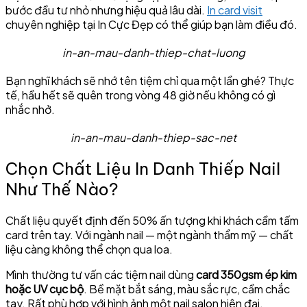
bước đầu tư nhỏ nhưng hiệu quả lâu dài.
In card visit
chuyên nghiệp tại In Cực Đẹp có thể giúp bạn làm điều đó.
in-an-mau-danh-thiep-chat-luong
Bạn nghĩ khách sẽ nhớ tên tiệm chỉ qua một lần ghé? Thực
tế, hầu hết sẽ quên trong vòng 48 giờ nếu không có gì
nhắc nhở.
in-an-mau-danh-thiep-sac-net
Chọn Chất Liệu In Danh Thiếp Nail
Như Thế Nào?
Chất liệu quyết định đến 50% ấn tượng khi khách cầm tấm
card trên tay. Với ngành nail — một ngành thẩm mỹ — chất
liệu càng không thể chọn qua loa.
Mình thường tư vấn các tiệm nail dùng
card 350gsm ép kim
hoặc UV cục bộ
. Bề mặt bắt sáng, màu sắc rực, cầm chắc
tay. Rất phù hợp với hình ảnh một nail salon hiện đại.