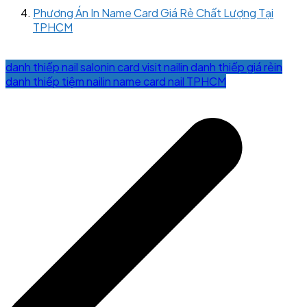
Phương Án In Name Card Giá Rẻ Chất Lượng Tại
TPHCM
danh thiếp nail salon
in card visit nail
in danh thiếp giá rẻ
in
danh thiếp tiệm nail
in name card nail TPHCM
Post
navigation