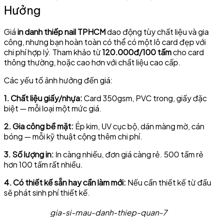
Hưởng
Giá
in danh thiếp nail TPHCM
dao động tùy chất liệu và gia
công, nhưng bạn hoàn toàn có thể có một lô card đẹp với
chi phí hợp lý. Tham khảo từ
120.000đ/100 tấm
cho card
thông thường, hoặc cao hơn với chất liệu cao cấp.
Các yếu tố ảnh hưởng đến giá:
1. Chất liệu giấy/nhựa:
Card 350gsm, PVC trong, giấy đặc
biệt — mỗi loại một mức giá.
2. Gia công bề mặt:
Ép kim, UV cục bộ, dán màng mờ, cán
bóng — mỗi kỹ thuật cộng thêm chi phí.
3. Số lượng in:
In càng nhiều, đơn giá càng rẻ. 500 tấm rẻ
hơn 100 tấm rất nhiều.
4. Có thiết kế sẵn hay cần làm mới:
Nếu cần thiết kế từ đầu
sẽ phát sinh phí thiết kế.
gia-si-mau-danh-thiep-quan-7