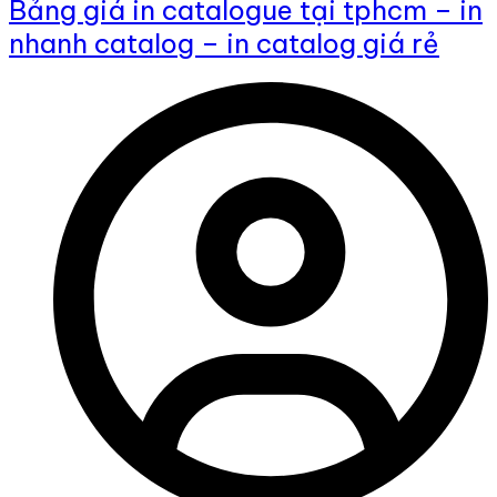
Bảng giá in catalogue tại tphcm – in
nhanh catalog – in catalog giá rẻ