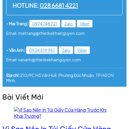
HOTLINE:
028 6681 4221
- Mai Trang
|
0974 748 721
Zalo
Viber
Email: maitrang@thietkekhainguyen.com
- Vân Anh
|
0934 819 961
Zalo
Viber
Email: vananh@thietkekhainguyen.com
Địa chỉ:
210/9C Hồ Văn Huê, Phường Đức Nhuận, TP Hồ Chí
Minh.
Bài Viết Mới