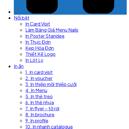
Nổi bật
In Card Visit
Làm Bảng Giá Menu Nails
In Poster Standee
In Thực Đơn
Kẹp Hóa Đơn
Thiết Kế Logo
In Lót Ly
In ấn
1. In card visit
2. In voucher
3. In thiệp mời thiệp cưới
4. In Menu
5. In thẻ treo
6. In thẻ nhựa
7. In flyer – tờ rơi
8. In brochure
9. In profile
10. In nhanh catalogue