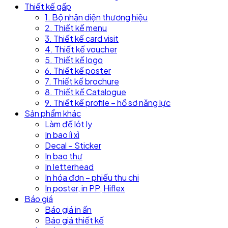
Thiết kế gấp
1. Bộ nhận diện thương hiệu
2. Thiết kế menu
3. Thiết kế card visit
4. Thiết kế voucher
5. Thiết kế logo
6. Thiết kế poster
7. Thiết kế brochure
8. Thiết kế Catalogue
9. Thiết kế profile – hồ sơ năng lực
Sản phẩm khác
Làm đế lót ly
In bao lì xì
Decal – Sticker
In bao thư
In letterhead
In hóa đơn – phiếu thu chi
In poster, in PP, Hiflex
Báo giá
Báo giá in ấn
Báo giá thiết kế