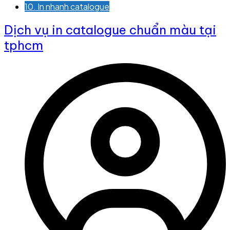
10. In nhanh catalogue
Dịch vụ in catalogue chuẩn màu tại
tphcm