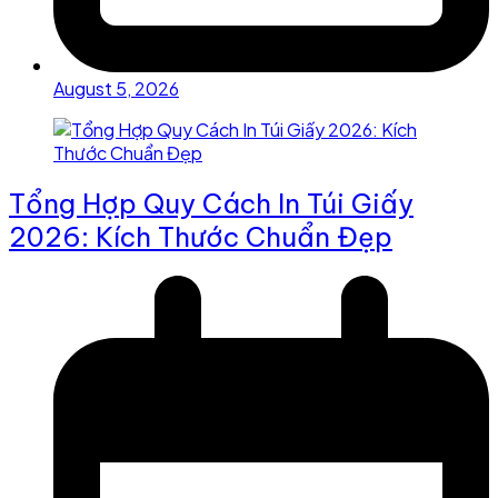
August 5, 2026
Tổng Hợp Quy Cách In Túi Giấy
2026: Kích Thước Chuẩn Đẹp