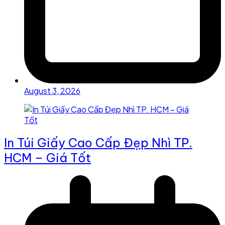
August 3, 2026
In Túi Giấy Cao Cấp Đẹp Nhì TP.
HCM – Giá Tốt