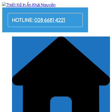
Skip
to
content
HOTLINE:
028 6681 4221