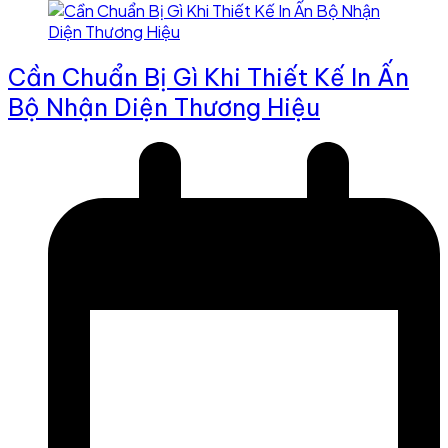
Cần Chuẩn Bị Gì Khi Thiết Kế In Ấn
Bộ Nhận Diện Thương Hiệu