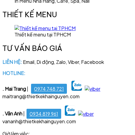
In Menu Nhà Hàng, Cafe, Spa, Nail
THIẾT KẾ MENU
Thiết kế menu tại TPHCM
TƯ VẤN BÁO GIÁ
LIÊN HỆ:
Email, Di động, Zalo, Viber, Facebook
HOTLINE:
028 6681 4221
. Mai Trang
|
0974 748 721
maitrang@thietkekhainguyen.com
. Vân Anh
|
0934 819 961
vananh@thietkekhainguyen.com
Giờ làm việc: