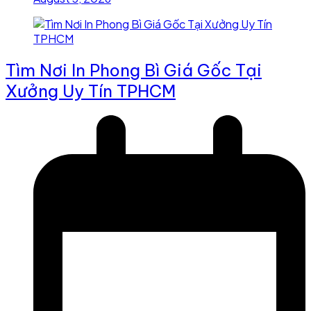
Tìm Nơi In Phong Bì Giá Gốc Tại
Xưởng Uy Tín TPHCM