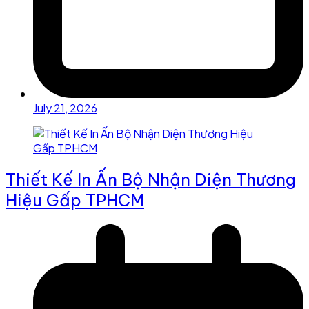
July 21, 2026
Thiết Kế In Ấn Bộ Nhận Diện Thương
Hiệu Gấp TPHCM