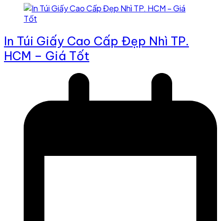
In Túi Giấy Cao Cấp Đẹp Nhì TP.
HCM – Giá Tốt