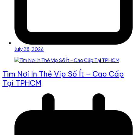
July 28, 2026
Tìm Nơi In Thẻ Vip Số Ít – Cao Cấp
Tại TPHCM