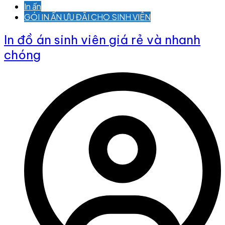
In ấn
GÓI IN ẤN ƯU ĐÃI CHO SINH VIÊN
In đồ án sinh viên giá rẻ và nhanh
chóng