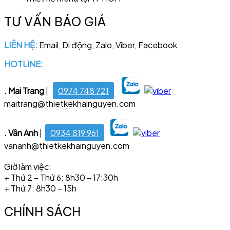
TƯ VẤN BÁO GIÁ
LIÊN HỆ:
Email, Di động, Zalo, Viber, Facebook
HOTLINE:
028 6681 4221
. Mai Trang
|
0974 748 721
maitrang@thietkekhainguyen.com
. Vân Anh
|
0934 819 961
vananh@thietkekhainguyen.com
Giờ làm việc:
+ Thứ 2 – Thứ 6: 8h30 – 17:30h
+ Thứ 7: 8h30 – 15h
CHÍNH SÁCH