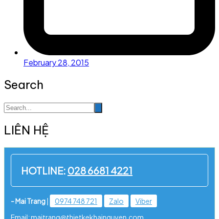
February 28, 2015
Search
LIÊN HỆ
HOTLINE:
028 6681 4221
- Mai Trang
|
0974 748 721
Zalo
Viber
Email: maitrang@thietkekhainguyen.com