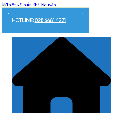
Skip
to
content
HOTLINE:
028 6681 4221