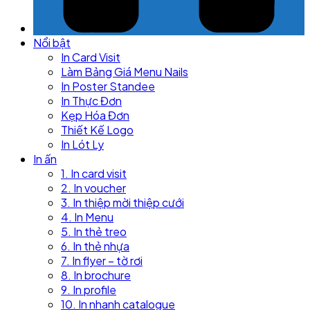
Nổi bật
In Card Visit
Làm Bảng Giá Menu Nails
In Poster Standee
In Thực Đơn
Kẹp Hóa Đơn
Thiết Kế Logo
In Lót Ly
In ấn
1. In card visit
2. In voucher
3. In thiệp mời thiệp cưới
4. In Menu
5. In thẻ treo
6. In thẻ nhựa
7. In flyer – tờ rơi
8. In brochure
9. In profile
10. In nhanh catalogue