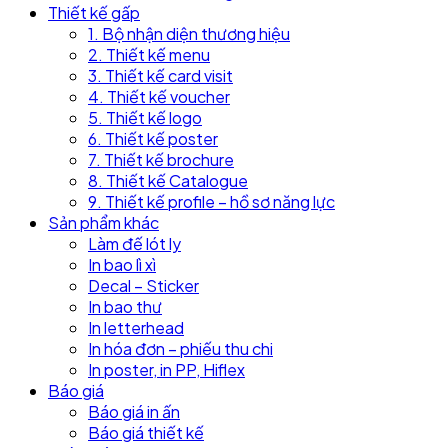
Thiết kế gấp
1. Bộ nhận diện thương hiệu
2. Thiết kế menu
3. Thiết kế card visit
4. Thiết kế voucher
5. Thiết kế logo
6. Thiết kế poster
7. Thiết kế brochure
8. Thiết kế Catalogue
9. Thiết kế profile – hồ sơ năng lực
Sản phẩm khác
Làm đế lót ly
In bao lì xì
Decal – Sticker
In bao thư
In letterhead
In hóa đơn – phiếu thu chi
In poster, in PP, Hiflex
Báo giá
Báo giá in ấn
Báo giá thiết kế