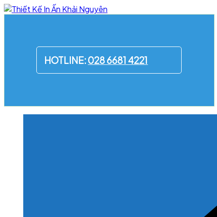
Skip
to
content
HOTLINE:
028 6681 4221