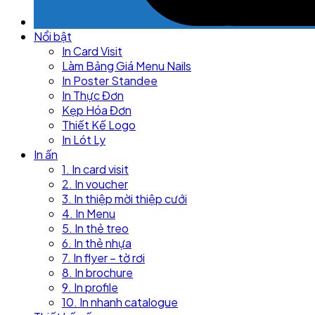
Nổi bật
In Card Visit
Làm Bảng Giá Menu Nails
In Poster Standee
In Thực Đơn
Kẹp Hóa Đơn
Thiết Kế Logo
In Lót Ly
In ấn
1. In card visit
2. In voucher
3. In thiệp mời thiệp cưới
4. In Menu
5. In thẻ treo
6. In thẻ nhựa
7. In flyer – tờ rơi
8. In brochure
9. In profile
10. In nhanh catalogue