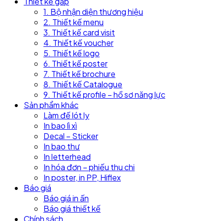
Thiết kế gấp
1. Bộ nhận diện thương hiệu
2. Thiết kế menu
3. Thiết kế card visit
4. Thiết kế voucher
5. Thiết kế logo
6. Thiết kế poster
7. Thiết kế brochure
8. Thiết kế Catalogue
9. Thiết kế profile – hồ sơ năng lực
Sản phẩm khác
Làm đế lót ly
In bao lì xì
Decal – Sticker
In bao thư
In letterhead
In hóa đơn – phiếu thu chi
In poster, in PP, Hiflex
Báo giá
Báo giá in ấn
Báo giá thiết kế
Chính sách