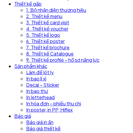
Thiết kế gấp
1. Bộ nhận diện thương hiệu
2. Thiết kế menu
3. Thiết kế card visit
4. Thiết kế voucher
5. Thiết kế logo
6. Thiết kế poster
7. Thiết kế brochure
8. Thiết kế Catalogue
9. Thiết kế profile – hồ sơ năng lực
Sản phẩm khác
Làm đế lót ly
In bao lì xì
Decal – Sticker
In bao thư
In letterhead
In hóa đơn – phiếu thu chi
In poster, in PP, Hiflex
Báo giá
Báo giá in ấn
Báo giá thiết kế