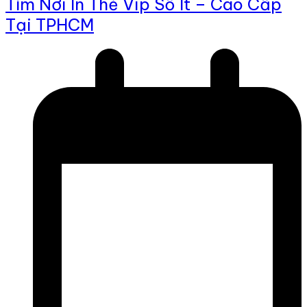
Tìm Nơi In Thẻ Vip Số Ít – Cao Cấp
Tại TPHCM