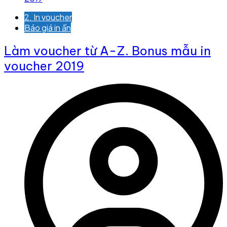
2. In voucher
Báo giá in ấn
Làm voucher từ A-Z. Bonus mẫu in
voucher 2019