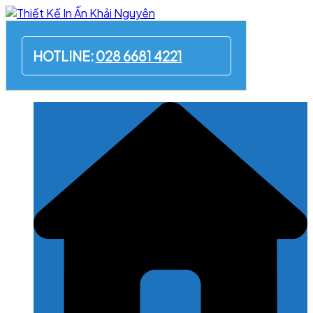
Skip
to
content
HOTLINE:
028 6681 4221