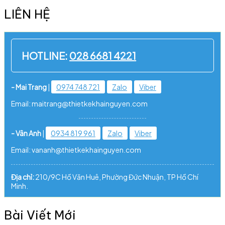
LIÊN HỆ
HOTLINE:
028 6681 4221
- Mai Trang
|
0974 748 721
Zalo
Viber
Email: maitrang@thietkekhainguyen.com
- Vân Anh
|
0934 819 961
Zalo
Viber
Email: vananh@thietkekhainguyen.com
Địa chỉ:
210/9C Hồ Văn Huê, Phường Đức Nhuận, TP Hồ Chí
Minh.
Bài Viết Mới