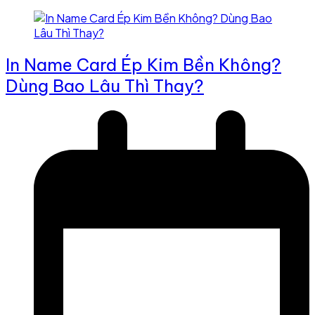
In Name Card Ép Kim Bền Không?
Dùng Bao Lâu Thì Thay?