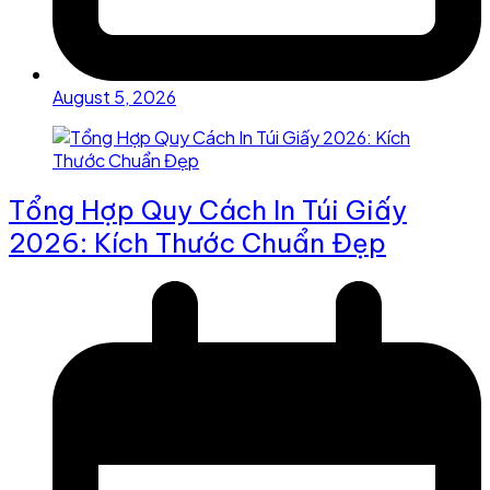
August 5, 2026
Tổng Hợp Quy Cách In Túi Giấy
2026: Kích Thước Chuẩn Đẹp