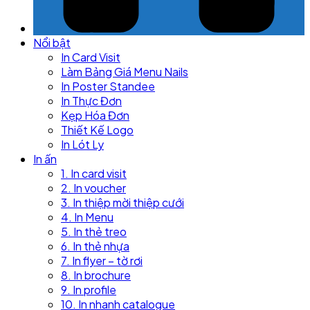
Nổi bật
In Card Visit
Làm Bảng Giá Menu Nails
In Poster Standee
In Thực Đơn
Kẹp Hóa Đơn
Thiết Kế Logo
In Lót Ly
In ấn
1. In card visit
2. In voucher
3. In thiệp mời thiệp cưới
4. In Menu
5. In thẻ treo
6. In thẻ nhựa
7. In flyer – tờ rơi
8. In brochure
9. In profile
10. In nhanh catalogue